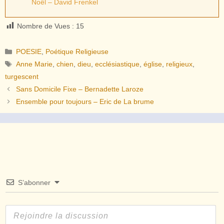
Noël – David Frenkel
Nombre de Vues :
15
Catégories
POESIE
,
Poétique Religieuse
Étiquettes
Anne Marie
,
chien
,
dieu
,
ecclésiastique
,
église
,
religieux
,
turgescent
Sans Domicile Fixe – Bernadette Laroze
Ensemble pour toujours – Eric de La brume
S’abonner