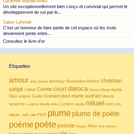
Lucienne Maville-Anku
Un site exceptionnellement bien conçu et convivial qui permet le
développement de soi par le...
Saber Lahmidi
C’est un honneur de faire partie de cet espace où les mots
deviennent ponts entre...
Consultez le livre d’or
Étiquettes
amour
christian
bonheur
Boumedien
Brahim
anku
beauté
daroca
court
satgé
coeur
Colette
dignité
Daroca Mikael
Guinard
jean-marie audrain
espoir
Guillet
liberté
Désir
mikael
lucienne
Lumière
mort
Lucienne Maville-Anku
maville
mots
plume
plume de poète
nuit
PAIX
nature.
odile
poète
poème
poésie
Rémi
Regard
rêve
silence
Vie
temps
âme