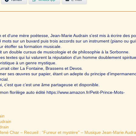
 et d'une mère poétesse, Jean-Marie Audrain s'est mis à écrire des 
3 mots sur un buvard puis trois accords sur un instrument (piano ou gui
ur étoffer sa formation musicale.
uit un double cursus de musicologie et de philosophie à la Sorbonne.
des textes qui lui valurent la réputation d’un homme doublement spiritue
ristique à un genre mystique.
urrait citer La Fontaine, Brassens et Devos.
imer ses œuvres sur papier, étant un adepte du principe d’impermanenc
cial.
i, c’est que c’est une âme partageuse et disponible.
mon florilège auto édité https://www.amazon.fr/Petit-Prince-Mots-
ain
udrain
drain
ené Char – Recueil : “Fureur et mystère” – Musique Jean-Marie Audra