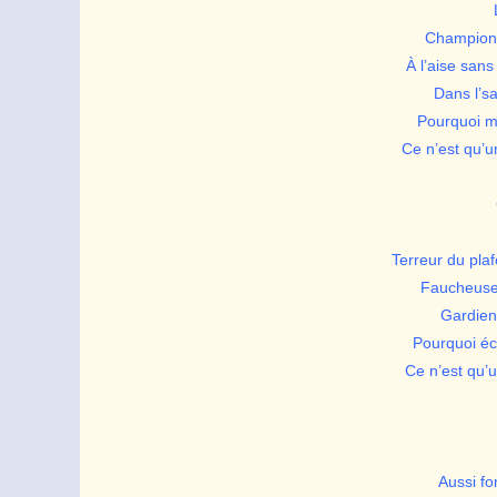
Champion d
À l’aise san
Dans l’sab
Pourquoi ma
Ce n’est qu’u
Terreur du pla
Faucheuse 
Gardienn
Pourquoi éc
Ce n’est qu’u
Aussi fo