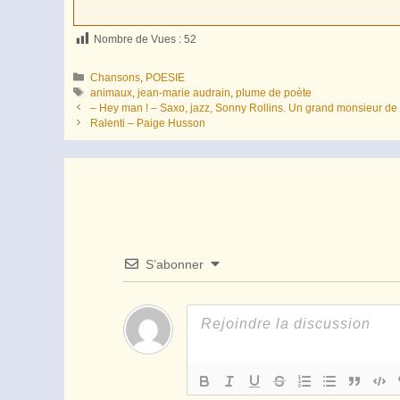
Nombre de Vues :
52
Catégories
Chansons
,
POESIE
Étiquettes
animaux
,
jean-marie audrain
,
plume de poète
– Hey man ! – Saxo, jazz, Sonny Rollins. Un grand monsieur de 
Ralenti – Paige Husson
S’abonner