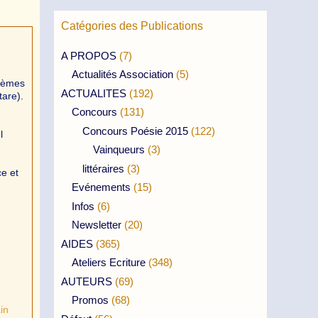
Catégories des Publications
A PROPOS
(7)
Actualités Association
(5)
poèmes
ACTUALITES
(192)
tare).
Concours
(131)
Concours Poésie 2015
(122)
l
Vainqueurs
(3)
littéraires
(3)
e et
Evénements
(15)
Infos
(6)
Newsletter
(20)
AIDES
(365)
Ateliers Ecriture
(348)
AUTEURS
(69)
Promos
(68)
in