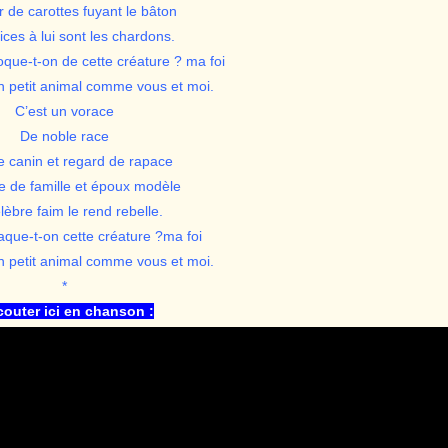
 de carottes fuyant le bâton
ices à lui sont les chardons.
que-t-on de cette créature ? ma foi
n petit animal comme vous et moi.
C’est un vorace
De noble race
e canin et regard de rapace
e de famille et époux modèle
lèbre faim le rend rebelle.
aque-t-on cette créature ?ma foi
n petit animal comme vous et moi.
*
couter ici en chanson :