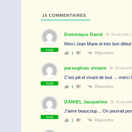
16
COMMENTAIRES
Dominique David
29 mai 2026 17
Merci Jean Marie et très bon déb
Invité
Répondre
1
parseghian viviane
29 mai 2026
C’est joli et vivant de tout … merci !
Invité
Répondre
1
DANIEL Jacqueline
29 mai 2026
J’aime beaucoup… On pourrait pense
Invité
Répondre
1