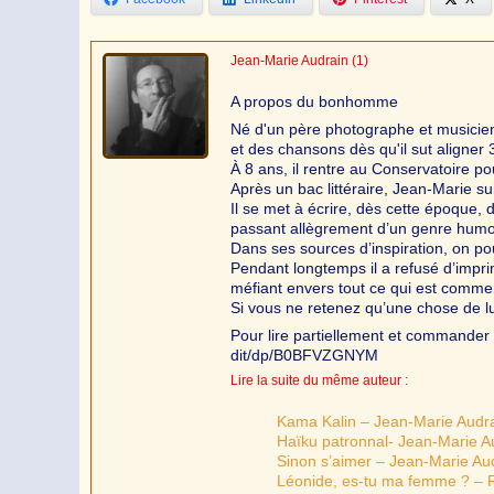
Jean-Marie Audrain
(1)
A propos du bonhomme
Né d'un père photographe et musicien
et des chansons dès qu'il sut aligner 
À 8 ans, il rentre au Conservatoire po
Après un bac littéraire, Jean-Marie s
Il se met à écrire, dès cette époque, 
passant allègrement d’un genre humo
Dans ses sources d’inspiration, on po
Pendant longtemps il a refusé d’impr
méfiant envers tout ce qui est commer
Si vous ne retenez qu’une chose de lu
Pour lire partiellement et commander 
dit/dp/B0BFVZGNYM
Lire la suite du même auteur :
Kama Kalin – Jean-Marie Audr
Haïku patronnal- Jean-Marie A
Sinon s’aimer – Jean-Marie Au
Léonide, es-tu ma femme ? – R