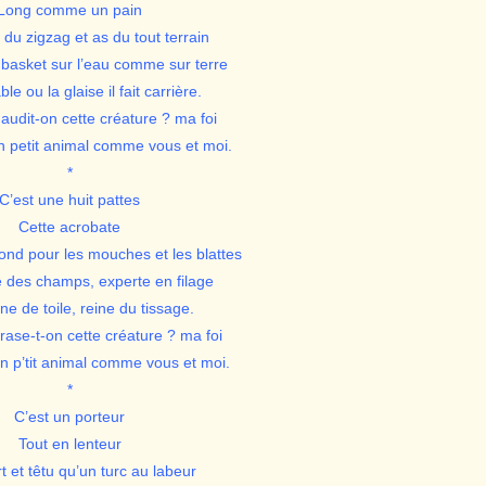
Long comme un pain
u zigzag et as du tout terrain
s basket sur l’eau comme sur terre
le ou la glaise il fait carrière.
udit-on cette créature ? ma foi
n petit animal comme vous et moi.
*
C’est une huit pattes
Cette acrobate
fond pour les mouches et les blattes
des champs, experte en filage
e de toile, reine du tissage.
rase-t-on cette créature ? ma foi
n p’tit animal comme vous et moi.
*
C’est un porteur
Tout en lenteur
rt et têtu qu’un turc au labeur