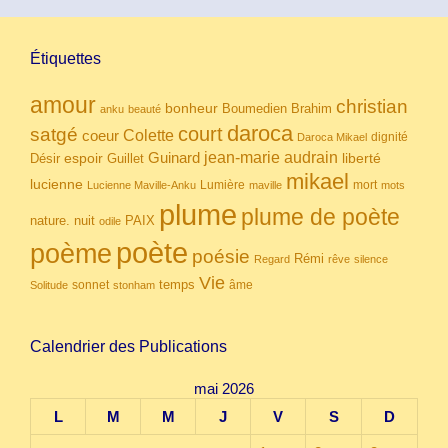
Étiquettes
amour
christian
bonheur
Boumedien
Brahim
anku
beauté
daroca
court
satgé
coeur
Colette
dignité
Daroca Mikael
Guinard
jean-marie audrain
espoir
Guillet
liberté
Désir
mikael
lucienne
Lumière
mort
Lucienne Maville-Anku
maville
mots
plume
plume de poète
nuit
PAIX
nature.
odile
poète
poème
poésie
Rémi
Regard
rêve
silence
Vie
temps
sonnet
âme
Solitude
stonham
Calendrier des Publications
mai 2026
L
M
M
J
V
S
D