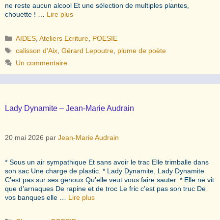
ne reste aucun alcool Et une sélection de multiples plantes,
chouette ! …
Lire plus
Catégories
AIDES
,
Ateliers Ecriture
,
POESIE
Étiquettes
calisson d'Aix
,
Gérard Lepoutre
,
plume de poète
Un commentaire
Lady Dynamite – Jean-Marie Audrain
20 mai 2026
par
Jean-Marie Audrain
* Sous un air sympathique Et sans avoir le trac Elle trimballe dans
son sac Une charge de plastic. * Lady Dynamite, Lady Dynamite
C’est pas sur ses genoux Qu’elle veut vous faire sauter. * Elle ne vit
que d’arnaques De rapine et de troc Le fric c’est pas son truc De
vos banques elle …
Lire plus
Catégories