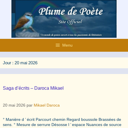
Aller
au
contenu
Menu
Jour :
20 mai 2026
Saga d’écrits – Daroca Mikael
20 mai 2026
par
Mikael Daroca
° Manière d ’ écrit Parcourt chemin Regard boussole Brassées de
sens. ° Mesure de serrure Désosse l ’ espace Nuances de source