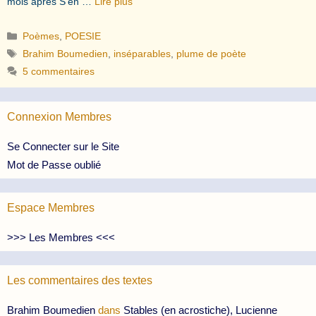
mois après S’en …
Lire plus
Catégories
Poèmes
,
POESIE
Étiquettes
Brahim Boumedien
,
inséparables
,
plume de poète
5 commentaires
Connexion Membres
Se Connecter sur le Site
Mot de Passe oublié
Espace Membres
>>> Les Membres <<<
Les commentaires des textes
Brahim Boumedien
dans
Stables (en acrostiche), Lucienne