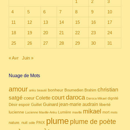
1
2
3
4
5
6
7
8
9
10
11
12
13
14
15
16
17
18
19
20
21
22
23
24
25
26
27
28
29
30
31
« Avr
Juin »
Nuage de Mots
amour
christian
bonheur
Boumedien
Brahim
anku
beauté
daroca
court
satgé
coeur
Colette
dignité
Daroca Mikael
Guinard
jean-marie audrain
espoir
Guillet
liberté
Désir
mikael
lucienne
Lumière
mort
Lucienne Maville-Anku
maville
mots
plume
plume de poète
nuit
PAIX
nature.
odile