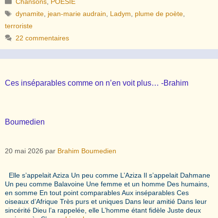
Chansons
,
POESIE
Étiquettes
dynamite
,
jean-marie audrain
,
Ladym
,
plume de poète
,
terroriste
22 commentaires
Ces inséparables comme on n’en voit plus… -Brahim
Boumedien
20 mai 2026
par
Brahim Boumedien
Elle s’appelait Aziza Un peu comme L’Aziza Il s’appelait Dahmane
Un peu comme Balavoine Une femme et un homme Des humains,
en somme En tout point comparables Aux inséparables Ces
oiseaux d’Afrique Très purs et uniques Dans leur amitié Dans leur
sincérité Dieu l’a rappelée, elle L’homme étant fidèle Juste deux