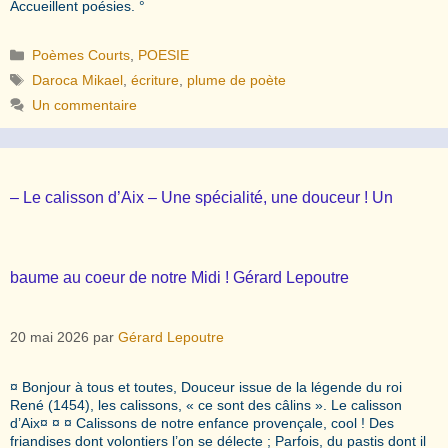
Accueillent poésies. °
Catégories
Poèmes Courts
,
POESIE
Étiquettes
Daroca Mikael
,
écriture
,
plume de poète
Un commentaire
– Le calisson d’Aix – Une spécialité, une douceur ! Un
baume au coeur de notre Midi ! Gérard Lepoutre
20 mai 2026
par
Gérard Lepoutre
¤ Bonjour à tous et toutes, Douceur issue de la légende du roi
René (1454), les calissons, « ce sont des câlins ». Le calisson
d’Aix¤ ¤ ¤ Calissons de notre enfance provençale, cool ! Des
friandises dont volontiers l’on se délecte ; Parfois, du pastis dont il