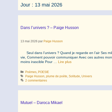
Jour :
13 mai 2026
Dans l’univers ? – Paige Husson
13 mai 2026
par
Paige Husson
Seul dans l’univers ? Quand je regarde en l’air Ses millia
vie, Comment pouvoir communiquer Avec ces autres mondes
moins irascible Pour …
Lire plus
Catégories
Poèmes
,
POESIE
Étiquettes
Paige Husson
,
plume de poète
,
Solitude
,
Univers
2 commentaires
Mutuel – Daroca Mikael