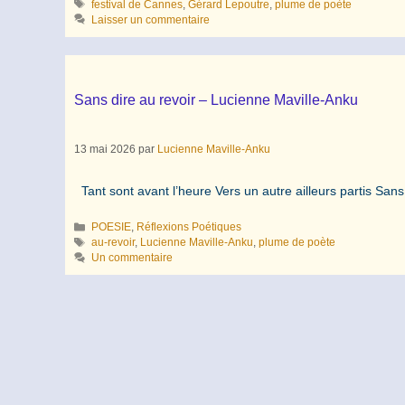
Étiquettes
festival de Cannes
,
Gérard Lepoutre
,
plume de poète
Laisser un commentaire
Sans dire au revoir – Lucienne Maville-Anku
13 mai 2026
par
Lucienne Maville-Anku
Tant sont avant l’heure Vers un autre ailleurs partis Sans
Catégories
POESIE
,
Réflexions Poétiques
Étiquettes
au-revoir
,
Lucienne Maville-Anku
,
plume de poète
Un commentaire