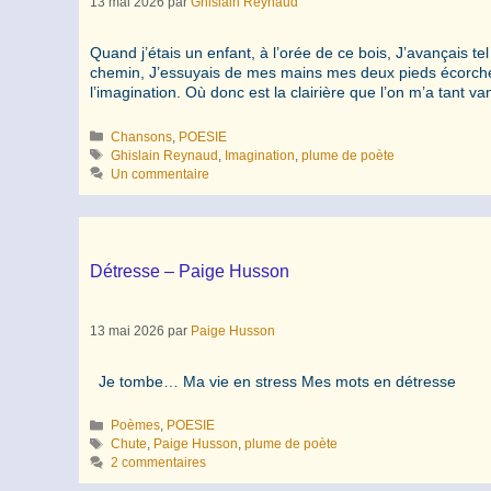
13 mai 2026
par
Ghislain Reynaud
Quand j’étais un enfant, à l’orée de ce bois, J’avançais te
chemin, J’essuyais de mes mains mes deux pieds écorchés.
l’imagination. Où donc est la clairière que l’on m’a tant v
Catégories
Chansons
,
POESIE
Étiquettes
Ghislain Reynaud
,
Imagination
,
plume de poète
Un commentaire
Détresse – Paige Husson
13 mai 2026
par
Paige Husson
Je tombe… Ma vie en stress Mes mots en détresse
Catégories
Poèmes
,
POESIE
Étiquettes
Chute
,
Paige Husson
,
plume de poète
2 commentaires