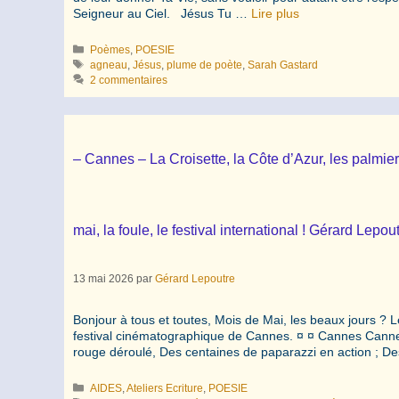
Seigneur au Ciel. Jésus Tu …
Lire plus
Catégories
Poèmes
,
POESIE
Étiquettes
agneau
,
Jésus
,
plume de poète
,
Sarah Gastard
2 commentaires
– Cannes – La Croisette, la Côte d’Azur, les palmier
mai, la foule, le festival international ! Gérard Lepou
13 mai 2026
par
Gérard Lepoutre
Bonjour à tous et toutes, Mois de Mai, les beaux jours ? L
festival cinématographique de Cannes. ¤ ¤ Cannes Cannes,
rouge déroulé, Des centaines de paparazzi en action ; D
Catégories
AIDES
,
Ateliers Ecriture
,
POESIE