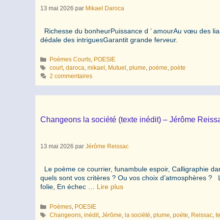
13 mai 2026
par
Mikael Daroca
Richesse du bonheurPuissance d ’ amourAu vœu des lia
dédale des intriguesGarantit grande ferveur.
Catégories
Poèmes Courts
,
POESIE
Étiquettes
court
,
daroca
,
mikael
,
Mutuel
,
plume
,
poème
,
poète
2 commentaires
Changeons la société (texte inédit) – Jérôme Reiss
13 mai 2026
par
Jérôme Reissac
Le poème ce courrier, funambule espoir, Calligraphie dans
quels sont vos critères ? Ou vos choix d’atmosphères ? L’a
folie, En échec …
Lire plus
Catégories
Poèmes
,
POESIE
Étiquettes
Changeons
,
inédit
,
Jérôme
,
la société
,
plume
,
poète
,
Reissac
,
t