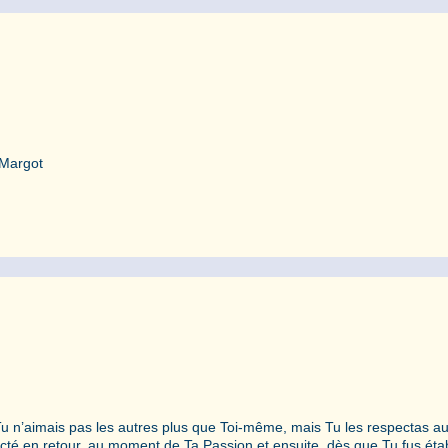
 Margot
 n’aimais pas les autres plus que Toi-même, mais Tu les respectas au
ecté en retour, au moment de Ta Passion et ensuite, dès que Tu fus étab