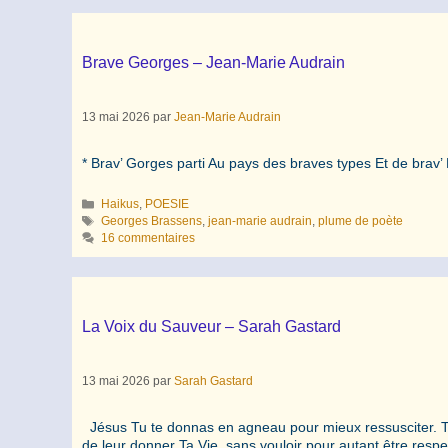
Brave Georges – Jean-Marie Audrain
13 mai 2026
par
Jean-Marie Audrain
* Brav’ Gorges parti Au pays des braves types Et de brav’
Catégories
Haikus
,
POESIE
Étiquettes
Georges Brassens
,
jean-marie audrain
,
plume de poète
16 commentaires
La Voix du Sauveur – Sarah Gastard
13 mai 2026
par
Sarah Gastard
Jésus Tu te donnas en agneau pour mieux ressusciter. Tu
de leur donner Ta Vie, sans vouloir pour autant être resp