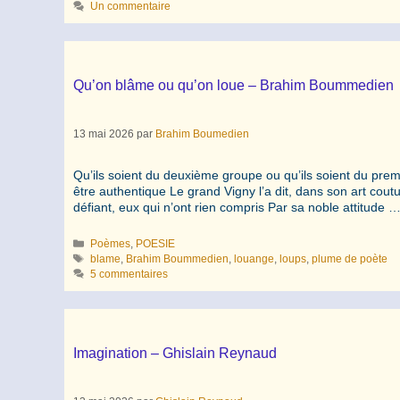
Un commentaire
Qu’on blâme ou qu’on loue – Brahim Boummedien
13 mai 2026
par
Brahim Boumedien
Qu’ils soient du deuxième groupe ou qu’ils soient du premi
être authentique Le grand Vigny l’a dit, dans son art cout
défiant, eux qui n’ont rien compris Par sa noble attitude 
Catégories
Poèmes
,
POESIE
Étiquettes
blame
,
Brahim Boummedien
,
louange
,
loups
,
plume de poète
5 commentaires
Imagination – Ghislain Reynaud