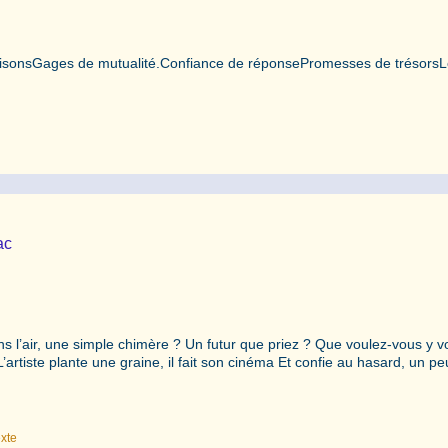
isonsGages de mutualité.Confiance de réponsePromesses de trésors
ac
 l’air, une simple chimère ? Un futur que priez ? Que voulez-vous y vo
rtiste plante une graine, il fait son cinéma Et confie au hasard, un pe
exte