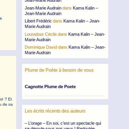
Jean-Marie Audrain
Jean-Marie Audrain
dans
Kama Kalin –
Jean-Marie Audrain
Le
Libert Frédéric
dans
Kama Kalin – Jean-
Marie Audrain
Louradour Cécile
dans
Kama Kalin – Jean-
Marie Audrain
Dominique David
dans
Kama Kalin – Jean-
Marie Audrain
Plume de Poète à besoin de vous
Cagnotte Plume de Poete
ir ? Et
u de sa
Les écrits récents des auteurs
– L’orage – En soi, c’est un spectacle qui
se déroule sous nos yeux ! Redoutée