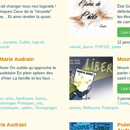
ait changer tous nos logiciels !
État Gu
miques Ceux de la "réussite"
déferl
... Et ainsi révéler la quasi
les êt
de cam
Lire
s
,
anywere
,
Guillet
,
logiciel
,
12 janv
usure
mikael
,
plume
,
POESIE
,
poète
-Marie Audrain
Mour
iver On oublie qu’approche le
Mourir 
udelaire En plein spleen des
parler 
’hier La famille et les faux ...
saint r
Lire
es
,
amis
,
Apollinaire
,
Autres
,
3 janvi
ommages Poétiques
,
joie
,
Charlie
romantiques
,
spleen
,
Témoignages
presse
,
Réflexions Poétiques
rie Audrain
Poèm