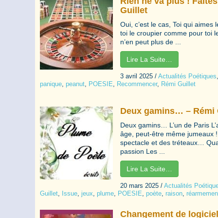
Rien ne va plus ! Fait
Guillet
Oui, c’est le cas, Toi qui aimes l
toi le croupier comme pour toi
n’en peut plus de ...
Lire La Suite…
3 avril 2025
/
Actualités Poétiques
panique
,
peanut
,
POESIE
,
Recommencer
,
Rémi Guillet
Deux gamins… – Rémi G
Deux gamins… L’un de Paris L’
âge, peut-être même jumeaux !
spectacle et des tréteaux… Qua
passion Les ...
Lire La Suite…
20 mars 2025
/
Actualités Poétiqu
Guillet
,
Issue
,
jeux
,
plume
,
POESIE
,
poète
,
raison
,
réarmemen
Changement de logiciel