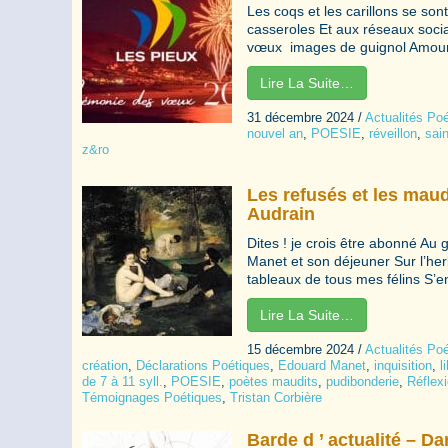
Les coqs et les carillons se sont
casseroles Et aux réseaux soci
vœux images de guignol Amour g
Lire La Suite…
31 décembre 2024
/
Actualités Po
nouvel an
,
POESIE
,
réveillon
,
sai
z&ro
Les refusés et les maud
Audrain
Dites ! je crois être abonné Au
Manet et son déjeuner Sur l’her
tableaux de tous mes félins S’e
Lire La Suite…
15 décembre 2024
/
Actualités Po
création
,
Déclarations Poétiques
,
Edouard Manet
,
inquisition
,
l
de 7 à 11 syll.
,
POESIE
,
poètes maudits
,
pudibonderie
,
Réflex
Témoignages Poétiques
,
Tristan Corbière
Barde d ’ actualité – D