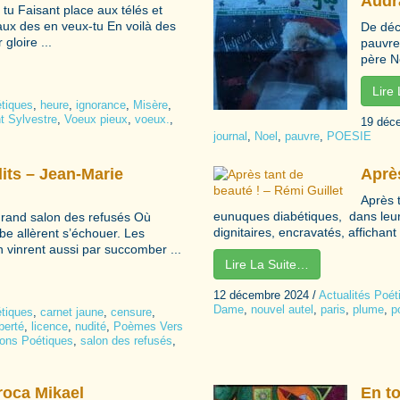
Audr
 tu Faisant place aux télés et
aux des en veux-tu En voilà des
De déc
loire ...
pauvre
père No
Lire
étiques
,
heure
,
ignorance
,
Misère
,
nt Sylvestre
,
Voeux pieux
,
voeux.
,
19 déc
journal
,
Noel
,
pauvre
,
POESIE
its – Jean-Marie
Après
Après 
eunuques diabétiques, dans leur
 grand salon des refusés Où
dignitaires, encravatés, affichant 
be allèrent s’échouer. Les
n vinrent aussi par succomber ...
Lire La Suite…
12 décembre 2024
/
Actualités Poét
Dame
,
nouvel autel
,
paris
,
plume
,
p
étiques
,
carnet jaune
,
censure
,
iberté
,
licence
,
nudité
,
Poèmes Vers
ions Poétiques
,
salon des refusés
,
aroca Mikael
En to