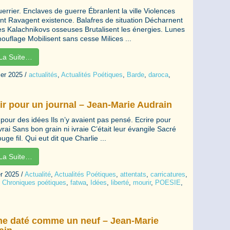
errier. Enclaves de guerre Ébranlent la ville Violences
ent Ravagent existence. Balafres de situation Décharnent
res Kalachnikovs osseuses Brutalisent les énergies. Lunes
ouflage Mobilisent sans cesse Milices ...
 La Suite…
ier 2025
/
actualités
,
Actualités Poétiques
,
Barde
,
daroca
,
ir pour un journal – Jean-Marie Audrain
pour des idées Ils n’y avaient pas pensé. Ecrire pour
vrai Sans bon grain ni ivraie C’était leur évangile Sacré
ouge fil. Qui eut dit que Charlie ...
 La Suite…
er 2025
/
Actualité
,
Actualités Poétiques
,
attentats
,
carricatures
,
,
Chroniques poétiques
,
fatwa
,
Idées
,
liberté
,
mourir
,
POESIE
,
e daté comme un neuf – Jean-Marie