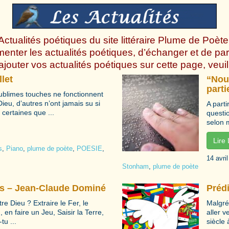
ctualités poétiques du site littéraire Plume de Poète
nter les actualités poétiques, d’échanger et de pa
ajouter vos actualités poétiques sur cette page, veui
let
“Nou
parti
ublimes touches ne fonctionnent
ieu, d’autres n’ont jamais su si
A part
 certaines que ...
questio
selon 
Lire
s
,
Piano
,
plume de poète
,
POESIE
,
14 avri
Stonham
,
plume de poète
es – Jean-Claude Dominé
Préd
 Dieu ? Extraire le Fer, le
Malgré
 en faire un Jeu, Saisir la Terre,
aller v
tu ...
siècle 