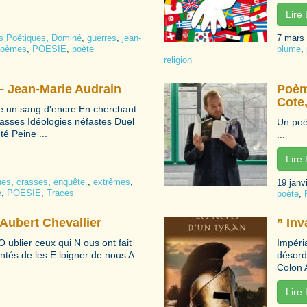
Lire
és Poétiques
,
Dominé
,
guerres
,
jean-
7 mars
oèmes
,
POESIE
,
poète
plume
,
religion
– Jean-Marie Audrain
Poèm
Cote,
 un sang d'encre En cherchant
asses Idéologies néfastes Duel
Un poè
té Peine ...
...
Lire
ues
,
crasses
,
enquête.
,
extrêmes
,
19 janv
e
,
POESIE
,
Traces
poète
,
Aubert Chevallier
” Inv
 ublier ceux qui N ous ont fait
Impéri
ntés de les E loigner de nous A
désordr
Colon 
Lire