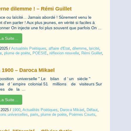
rne dilemme ! – Rémi Guillet
nce ou laïcité... Jamais abordé ! Sûrement venu le
d'en parler ! Aux plus jeunes, en vérité si faciles à
onner On injecte une foi plus souvent que parfois On ...
 La Suite…
 2025
/
Actualités Poétiques
,
affaire d'Etat
,
dilemme
,
laïcité
,
e
,
plume de poète
,
POESIE
,
réflexion nouvelle
,
Rémi Guillet
,
4 1900 – Daroca Mikael
position universelle " Le bilan d ’ un siècle "
se d ’ empire colonial 51 millions de visiteurs Sur
ves de la ...
 La Suite…
l 2025
/
1900
,
Actualités Poétiques
,
Daroca Mikael
,
Défaut
,
ions universelles
,
paris
,
plume de poète
,
Poèmes Courts
,