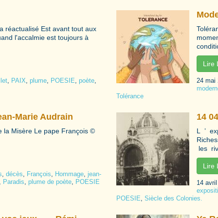
Mode
a réactualisé Est avant tout aux
Toléra
uand l'accalmie est toujours à
moment 
conditi
Lire
let
,
PAIX
,
plume
,
POESIE
,
poète
,
24 mai
modern
Tolérance
an-Marie Audrain
14 0
de la Misère Le pape François ©️
L ’ ex
Riches
les ri
Lire
s
,
décès
,
François
,
Hommage
,
jean-
,
Paradis
,
plume de poète
,
POESIE
14 avri
exposit
POESIE
,
Siècle des Colonies.