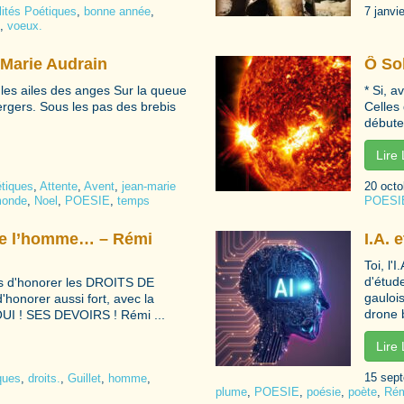
lités Poétiques
,
bonne année
,
7 janvi
,
voeux.
-Marie Audrain
Ô Sol
 les ailes des anges Sur la queue
* Si, a
ergers. Sous les pas des brebis
Celles 
débuter
Lire
étiques
,
Attente
,
Avent
,
jean-marie
20 octo
onde
,
Noel
,
POESIE
,
temps
POESI
de l’homme… – Rémi
I.A. 
Toi, l'
d'étud
ns d'honorer les DROITS DE
gauloi
honorer aussi fort, avec la
drone b
OUI ! SES DEVOIRS ! Rémi ...
Lire
15 sep
ques
,
droits.
,
Guillet
,
homme
,
plume
,
POESIE
,
poésie
,
poète
,
Ré