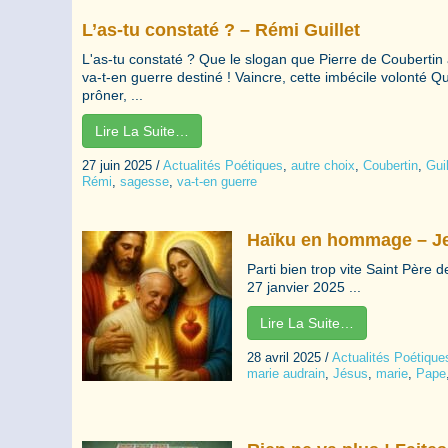
L’as-tu constaté ? – Rémi Guillet
L'as-tu constaté ? Que le slogan que Pierre de Coubertin 
va-t-en guerre destiné ! Vaincre, cette imbécile volonté Q
prôner, ...
Lire La Suite…
27 juin 2025
/
Actualités Poétiques
,
autre choix
,
Coubertin
,
Guil
Rémi
,
sagesse
,
va-t-en guerre
Haïku en hommage – Je
Parti bien trop vite Saint Père 
27 janvier 2025 ...
Lire La Suite…
28 avril 2025
/
Actualités Poétique
marie audrain
,
Jésus
,
marie
,
Pape