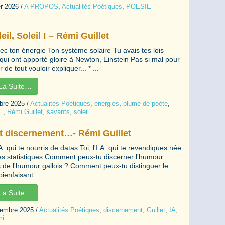
er 2026
/
A PROPOS
,
Actualités Poétiques
,
POESIE
eil, Soleil ! – Rémi Guillet
vec ton énergie Ton système solaire Tu avais tes lois
qui ont apporté gloire à Newton, Einstein Pas si mal pour
 de tout vouloir expliquer... * ...
 La Suite…
bre 2025
/
Actualités Poétiques
,
énergies
,
plume de poète
,
E
,
Rémi Guillet
,
savants
,
soleil
et discernement…- Rémi Guillet
I.A. qui te nourris de datas Toi, l'I.A. qui te revendiques née
es statistiques Comment peux-tu discerner l'humour
s de l'humour gallois ? Comment peux-tu distinguer le
ienfaisant ...
 La Suite…
tembre 2025
/
Actualités Poétiques
,
discernement
,
Guillet
,
IA
,
mi