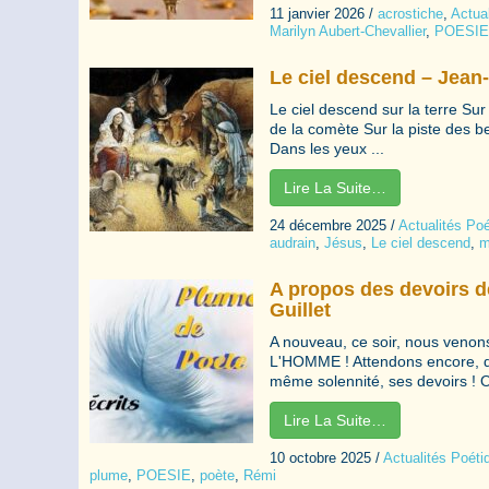
11 janvier 2026
/
acrostiche
,
Actua
Marilyn Aubert-Chevallier
,
POESIE
Le ciel descend – Jean
Le ciel descend sur la terre Sur
de la comète Sur la piste des b
Dans les yeux ...
Lire La Suite…
24 décembre 2025
/
Actualités Po
audrain
,
Jésus
,
Le ciel descend
,
m
A propos des devoirs 
Guillet
A nouveau, ce soir, nous veno
L'HOMME ! Attendons encore, d'
même solennité, ses devoirs ! 
Lire La Suite…
10 octobre 2025
/
Actualités Poéti
plume
,
POESIE
,
poète
,
Rémi