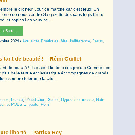
ain
embre le dix neuf Jour de marché car c’est jeudi Un
 tente de nous vendre Sa gazette des sans logis Entre
ël et sapins Les yeux se ...
 La Suite…
embre 2024
/
Actualités Poétiques
,
fête
,
indifference
,
Jésus
,
 tant de beauté ! – Rémi Guillet
tant de beauté ! Ils étaient là tous ces prélats Comme des
 plus belle tenue ecclésiastique Accompagnés de grands
leur sombre tolérante laïcité ...
iques
,
beauté
,
bénédiction
,
Guillet
,
Hypocrisie
,
messe
,
Notre
oème
,
POESIE
,
poète
,
Rémi
ute liberté – Patrice Rey