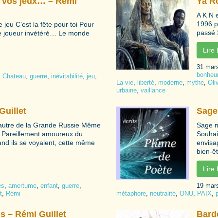
es vos jeux… – Rémi
Ya Ro
A K N 
1996 p
e jeu C’est la fête pour toi Pour
passé 3
 le joueur invétéré… Le monde
Lire
31 mar
bonheu
,
Chateau
,
guerre
,
inévitabilité
,
jeu
,
La vie
,
liberté
,
moderne
,
mythe
,
Oliv
urbaine
,
vaillance
uillet
Sage
autre de la Grande Russie Même
Sage m
 Pareillement amoureux du
Souhai
nd ils se voyaient, cette même
envisag
bien-ê
Lire
es
,
amertume
,
enfant
,
guerre
,
19 mar
t
,
Rémi
métaphore
,
neutralité
,
ONU
,
PAIX
,
s – Rémi Guillet
Barde