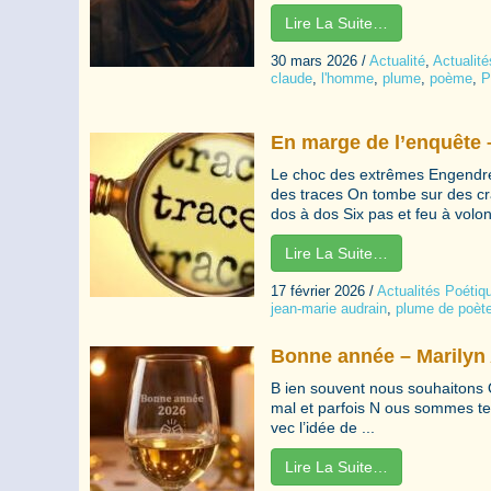
Lire La Suite…
30 mars 2026
/
Actualité
,
Actualit
claude
,
l'homme
,
plume
,
poème
,
P
En marge de l’enquête 
Le choc des extrêmes Engendre
des traces On tombe sur des cr
dos à dos Six pas et feu à volon
Lire La Suite…
17 février 2026
/
Actualités Poétiq
jean-marie audrain
,
plume de poèt
Bonne année – Marilyn 
B ien souvent nous souhaitons O
mal et parfois N ous sommes te
vec l’idée de ...
Lire La Suite…