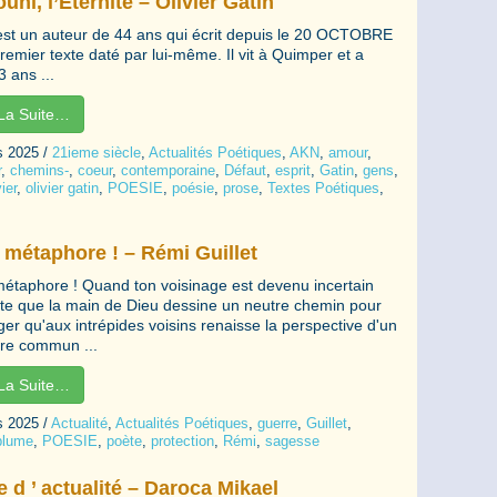
uhi, l’Eternité – Olivier Gatin
est un auteur de 44 ans qui écrit depuis le 20 OCTOBRE
remier texte daté par lui-même. Il vit à Quimper et a
 ans ...
 La Suite…
s 2025
/
21ieme siècle
,
Actualités Poétiques
,
AKN
,
amour
,
r
,
chemins-
,
coeur
,
contemporaine
,
Défaut
,
esprit
,
Gatin
,
gens
,
ier
,
olivier gatin
,
POESIE
,
poésie
,
prose
,
Textes Poétiques
,
 métaphore ! – Rémi Guillet
étaphore ! Quand ton voisinage est devenu incertain
te que la main de Dieu dessine un neutre chemin pour
er qu'aux intrépides voisins renaisse la perspective d'un
tre commun ...
 La Suite…
s 2025
/
Actualité
,
Actualités Poétiques
,
guerre
,
Guillet
,
plume
,
POESIE
,
poète
,
protection
,
Rémi
,
sagesse
 d ’ actualité – Daroca Mikael