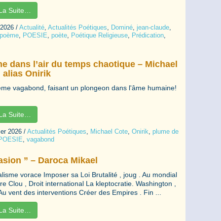
 La Suite…
 2026
/
Actualité
,
Actualités Poétiques
,
Dominé
,
jean-claude
,
poème
,
POESIE
,
poète
,
Poétique Religieuse
,
Prédication
,
e dans l’air du temps chaotique – Michael
 alias Onirik
me vagabond, faisant un plongeon dans l'âme humaine!
 La Suite…
ier 2026
/
Actualités Poétiques
,
Michael Cote
,
Onirik
,
plume de
POESIE
,
vagabond
asion ” – Daroca Mikael
alisme vorace Imposer sa Loi Brutalité , joug . Au mondial
e Clou , Droit international La kleptocratie. Washington ,
Au vent des interventions Créer des Empires . Fin ...
 La Suite…