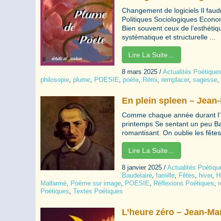
Changement de logiciels Il faudr
Politiques Sociologiques Econo
Bien souvent ceux de l'esthétique
systématique et structurelle ...
Lire La Suite…
8 mars 2025
/
Actualités Poétique
philosopie
,
plume
,
POESIE
,
poète
,
Rémi
,
remplacer
,
sagesse
,
En plein spleen – Jean
Comme chaque année durant l’h
printemps Se sentant un peu Ba
romantisant. On oublie les fêtes d
Lire La Suite…
8 janvier 2025
/
Actualités Poétiqu
Baudelaire
,
famille
,
Fêtes
,
hiver
,
H
Mallarmé
,
Poème sur image
,
POESIE
,
Réflexions Poétiques
,
Poétiques
,
Textes Poétiques
L’heure zéro – Jean-Ma