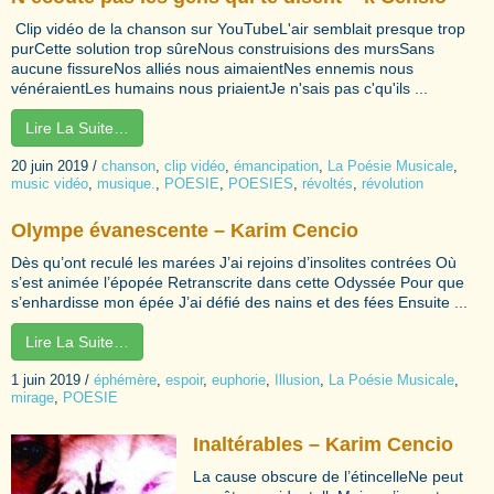
Clip vidéo de la chanson sur YouTubeL'air semblait presque trop
purCette solution trop sûreNous construisions des mursSans
aucune fissureNos alliés nous aimaientNes ennemis nous
vénéraientLes humains nous priaientJe n'sais pas c'qu'ils ...
Lire La Suite…
20 juin 2019
/
chanson
,
clip vidéo
,
émancipation
,
La Poésie Musicale
,
music vidéo
,
musique.
,
POESIE
,
POESIES
,
révoltés
,
révolution
Olympe évanescente – Karim Cencio
Dès qu’ont reculé les marées J’ai rejoins d’insolites contrées Où
s’est animée l’épopée Retranscrite dans cette Odyssée Pour que
s’enhardisse mon épée J’ai défié des nains et des fées Ensuite ...
Lire La Suite…
1 juin 2019
/
éphémère
,
espoir
,
euphorie
,
Illusion
,
La Poésie Musicale
,
mirage
,
POESIE
Inaltérables – Karim Cencio
La cause obscure de l’étincelleNe peut