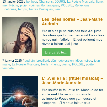
13 janvier 2025
/
bonheur
,
Chansons
,
JOURS
,
La Poésie Musicale
,
ligne
,
mer
,
Pêche
,
pluie
,
Poèmes Romantiques
,
POESIE
,
Réflexions
Poétiques
,
temps
,
Textes Poétiques
,
vent
Les idées noires – Jean-Marie
Audrain
Elle m'a dit je ne suis pas folle J'ai juste
des idées qui tournent en rond Des idées
noires qui m'affolent Et qui polluent mes
rêves à foison. J'ai juste ...
Lire La Suite…
7 janvier 2025
/
audrain
,
brouillard
,
déni
,
dépression
,
idées noires
,
jean-
marie
,
La Poésie Musicale
,
Nerfs
,
Phénix
,
plume
,
POESIE
,
poète
,
tempête
L’I.A elle l’a ! (rituel musical) –
Jean-Marie Audrain
Elle souffle le fou et le fiel Masque de fer
sur le réel Elle se nourrit dans le
qu’importe Pouvu que ça mousse et
s’exporte ! L’I.A nous fait un truc ...