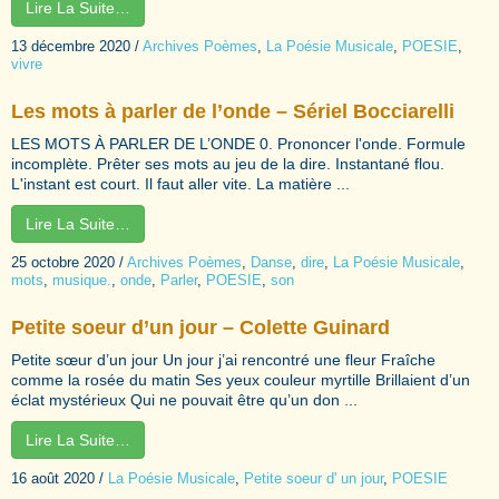
Lire La Suite…
13 décembre 2020
/
Archives Poèmes
,
La Poésie Musicale
,
POESIE
,
vivre
Les mots à parler de l’onde – Sériel Bocciarelli
LES MOTS À PARLER DE L’ONDE 0. Prononcer l'onde. Formule
incomplète. Prêter ses mots au jeu de la dire. Instantané flou.
L'instant est court. Il faut aller vite. La matière ...
Lire La Suite…
25 octobre 2020
/
Archives Poèmes
,
Danse
,
dire
,
La Poésie Musicale
,
mots
,
musique.
,
onde
,
Parler
,
POESIE
,
son
Petite soeur d’un jour – Colette Guinard
Petite sœur d’un jour Un jour j’ai rencontré une fleur Fraîche
comme la rosée du matin Ses yeux couleur myrtille Brillaient d’un
éclat mystérieux Qui ne pouvait être qu’un don ...
Lire La Suite…
16 août 2020
/
La Poésie Musicale
,
Petite soeur d' un jour
,
POESIE