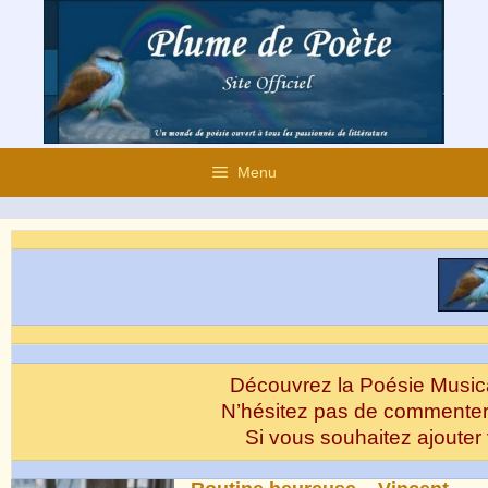
Aller
au
contenu
Menu
Découvrez la Poésie Musical
N’hésitez pas de commenter 
Si vous souhaitez ajouter