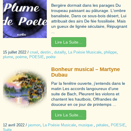
Bergère dormait dans les parages Du
troupeau paissant au pâturage. L'ombre
banalisée, Dans ce sous-bois désert, Lui
attribuait des airs De fée fossilisée. Mais
un gueux de lignée séculaire, Répugnant
...
Lire La Suite…
15 juillet 2022
/
cruel
,
destin.
,
dutailly
,
La Poésie Musicale
,
philippe
,
plume
,
poème
,
POESIE
,
poète
Bonheur musical – Martyne
Dubau
Par la fenêtre ouverte, j’entends dans le
matin Les accords langoureux d’une
suite de Bach, Pleurent les violons et
chantent les hautbois, Offrandes de
douceur en ce jour de printemps ...
Lire La Suite…
12 avril 2022
/
jasmon
,
La Poésie Musicale
,
musique.
,
pétales
,
POESIE
,
Suite