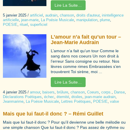
Lire La Suite…
5 janvier 2025
/
artificiel
,
audrain
,
chanson
,
droits d'auteur
,
inintelligence
artificielle
,
jean-marie
,
La Poésie Musicale
,
manipulation
,
plume
,
POESIE
,
rituel
,
superficiel
L’amour n’a fait qu’un tour –
Jean-Marie Audrain
L’amour n’a fait qu’un tour Comme le
sang dans nos coeurs Un non droit à
l’erreur Sans consigne ou retour. Nos
lèvres comme rimes Embrassées s’en
trouvèrent Toi sirène, moi ...
Lire La Suite…
4 janvier 2025
/
amour
,
baisers
,
brûlure
,
chanson
,
Coeurs
,
corps.
,
Danse
,
Déclarations Poétiques
,
échec
,
éternité
,
étoiles
,
jean-marie audrain
,
Jeanmarime
,
La Poésie Musicale
,
Lettres Poétiques
,
POESIE
,
valse
Mais que lui faut-il donc ? – Rémi Guillet
Mais que lui faut-il donc ? Pour qu'il devienne une belle mélodie ou
une simple chanson Que lui faut-il donc ? Pas assez de rythme ou