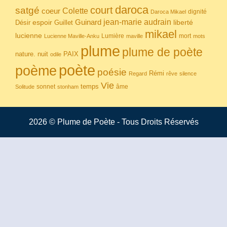
daroca
court
satgé
coeur
Colette
dignité
Daroca Mikael
Guinard
jean-marie audrain
espoir
Guillet
liberté
Désir
mikael
lucienne
Lumière
mort
Lucienne Maville-Anku
maville
mots
plume
plume de poète
nuit
PAIX
nature.
odile
poète
poème
poésie
Rémi
Regard
rêve
silence
Vie
temps
sonnet
âme
Solitude
stonham
2026 © Plume de Poète - Tous Droits Réservés