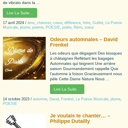
de vibrato dans la ...
Lire La Suite…
17 avril 2024
/
âme
,
chanson
,
coeur
,
différence
,
frère
,
Guillet
,
La Poésie
Musicale
,
plume
,
poème
,
POESIE
,
poète
,
Rémi
,
soeur
Odeurs automnales – David
Frenkel
Les odeurs que dégagent Des kiosques
à châtaignes Reflétant les bagages
Automnales qui teignent Une arrière
saison Gourmandement rappelle Que
l’automne à foison Gracieusement nous
pèle Cette Dame Nature Nous ...
Lire La Suite…
14 octobre 2023
/
automne
,
David
,
Frenkel
,
La Poésie Musicale
,
plume
,
POESIE
Je voulais te chanter… –
Philippe Dutailly