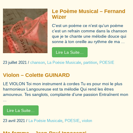
Le Poème Musical – Fernand
Wizer
C'est un poème ce n'est qu'un poème
c'est un refrain comme dans la chanson
que je te chante une mélodie douce qui
sonne à ton oreille au rythme de ma ...
Lire La Suite…
23 juillet 2021
/
chanson
,
La Poésie Musicale
,
partition
,
POESIE
Violon – Colette GUINARD
LE VIOLON Toi mon instrument à cordes Tu es pour moi le plus
harmonieux Langoureuse est ta mélodie Qui rend les êtres
amoureux. Tes sanglots, complainte d’une passion Entraînent mon
...
Lire La Suite…
23 avril 2021
/
La Poésie Musicale
,
POESIE
,
violon