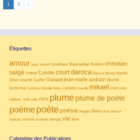
1
2
›
Étiquettes
amour
christian
bonheur
Boumedien
Brahim
anku
beauté
daroca
court
satgé
coeur
Colette
dignité
Daroca Mikael
Guinard
jean-marie audrain
espoir
Guillet
liberté
Désir
mikael
lucienne
Lumière
mort
Lucienne Maville-Anku
maville
mots
plume
plume de poète
nuit
PAIX
nature.
odile
poète
poème
poésie
Rémi
Regard
rêve
silence
Vie
temps
sonnet
âme
Solitude
stonham
Calendrier des Publications