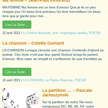
Ma femme – Jean-Paul Innocenzi
MA FEMME Ma femme est un livre d’amour Que je lis un peu
chaque jour Un beau livre précieux Un livre merveilleux Un beau
livre que je garde pour moi ...
Lire La Suite…
22 avril 2021
/
La Poésie Musicale
,
livre -magnifique.canaille
,
POESIE
La chanson – Colette Guinard
LA CHANSON Lorsque j’écoute une chanson J’entends d’abord sa
poésie. Ces mots n’ont pas leur pareil Surtout lorsqu’ils parlent
d’amour. Mon cœur se remplit et s’enflamme Je suis d’emblée au
...
Lire La Suite…
15 avril 2021
/
LA CHANSON
,
La Poésie Musicale
,
POESIE
La partition … – Pascale
Jarmuzynski
Sur la partition de notre Vie nous
composons DO, RE, MI, FA notre