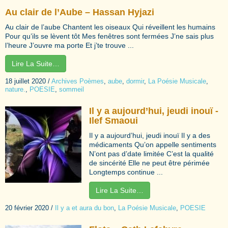
Au clair de l’Aube – Hassan Hyjazi
Au clair de l’aube Chantent les oiseaux Qui réveillent les humains
Pour qu’ils se lèvent tôt Mes fenêtres sont fermées J’ne sais plus
l’heure J’ouvre ma porte Et j’te trouve ...
Lire La Suite…
18 juillet 2020
/
Archives Poèmes
,
aube
,
dormir
,
La Poésie Musicale
,
nature.
,
POESIE
,
sommeil
Il y a aujourd’hui, jeudi inouï -
Ilef Smaoui
Il y a aujourd’hui, jeudi inouï Il y a des
médicaments Qu’on appelle sentiments
N’ont pas d’date limitée C’est la qualité
de sincérité Elle ne peut être périmée
Longtemps continue ...
Lire La Suite…
20 février 2020
/
Il y a et aura du bon
,
La Poésie Musicale
,
POESIE