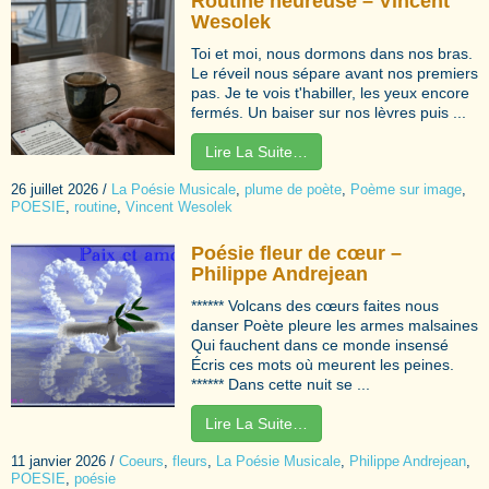
Routine heureuse – Vincent
Wesolek
Toi et moi, nous dormons dans nos bras.
Le réveil nous sépare avant nos premiers
pas. Je te vois t'habiller, les yeux encore
fermés. Un baiser sur nos lèvres puis ...
Lire La Suite…
26 juillet 2026
/
La Poésie Musicale
,
plume de poète
,
Poème sur image
,
POESIE
,
routine
,
Vincent Wesolek
Poésie fleur de cœur –
Philippe Andrejean
****** Volcans des cœurs faites nous
danser Poète pleure les armes malsaines
Qui fauchent dans ce monde insensé
Écris ces mots où meurent les peines.
****** Dans cette nuit se ...
Lire La Suite…
11 janvier 2026
/
Coeurs
,
fleurs
,
La Poésie Musicale
,
Philippe Andrejean
,
POESIE
,
poésie