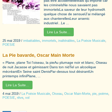
pas être accidentelleMais qu’importe car
les criminelsNe nous savaient pas
immortelsLa saveur de leur hydromelA
quelque chose de sensuelJ’ai mélangé
aux chanterellesLeur arsenic
industriel...Le ...
Lire La Suite…
25 mai 2019
/
imbattables
,
immortels
,
inaltérables
,
La Poésie Musicale
,
POESIE
La Pie bavarde, Oscar Main Morte
« Plane, plane Toi l’oiseau, la pieAu plumage noir et blanc, Oiseau
de nuit Jacasse et gémissant Dans ton nidTel un alcoolique
mécréantEn Seine saint DenisPar-dessus tout désirantUn
printemps infiniPlane, ...
Lire La Suite…
4 mai 2019
/
La Poésie Musicale
,
Oiseau
,
Oscar Main-Morte
,
pie
,
poème
,
POESIE
,
rêve
,
vol