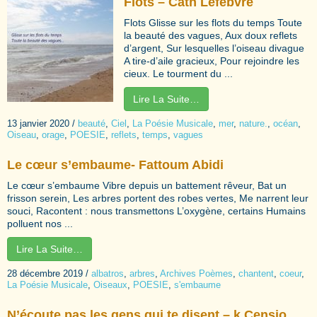
Flots – Cath Lefebvre
Flots Glisse sur les flots du temps Toute
la beauté des vagues, Aux doux reflets
d’argent, Sur lesquelles l’oiseau divague
A tire-d’aile gracieux, Pour rejoindre les
cieux. Le tourment du ...
Lire La Suite…
13 janvier 2020
/
beauté
,
Ciel
,
La Poésie Musicale
,
mer
,
nature.
,
océan
,
Oiseau
,
orage
,
POESIE
,
reflets
,
temps
,
vagues
Le cœur s’embaume- Fattoum Abidi
Le cœur s’embaume Vibre depuis un battement rêveur, Bat un
frisson serein, Les arbres portent des robes vertes, Me narrent leur
souci, Racontent : nous transmettons L’oxygène, certains Humains
polluent nos ...
Lire La Suite…
28 décembre 2019
/
albatros
,
arbres
,
Archives Poèmes
,
chantent
,
coeur
,
La Poésie Musicale
,
Oiseaux
,
POESIE
,
s'embaume
N’écoute pas les gens qui te disent – k Censio