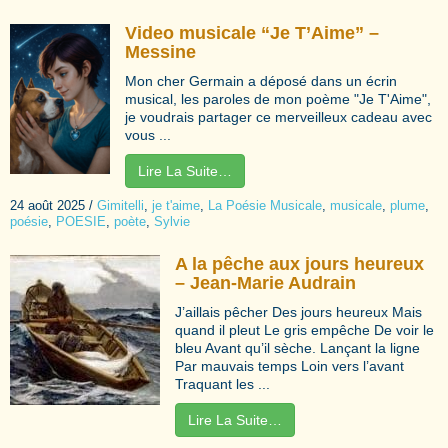
Video musicale “Je T’Aime” –
Messine
Mon cher Germain a déposé dans un écrin
musical, les paroles de mon poème "Je T'Aime",
je voudrais partager ce merveilleux cadeau avec
vous ...
Lire La Suite…
24 août 2025
/
Gimitelli
,
je t'aime
,
La Poésie Musicale
,
musicale
,
plume
,
poésie
,
POESIE
,
poète
,
Sylvie
A la pêche aux jours heureux
– Jean-Marie Audrain
J’aillais pêcher Des jours heureux Mais
quand il pleut Le gris empêche De voir le
bleu Avant qu’il sèche. Lançant la ligne
Par mauvais temps Loin vers l’avant
Traquant les ...
Lire La Suite…