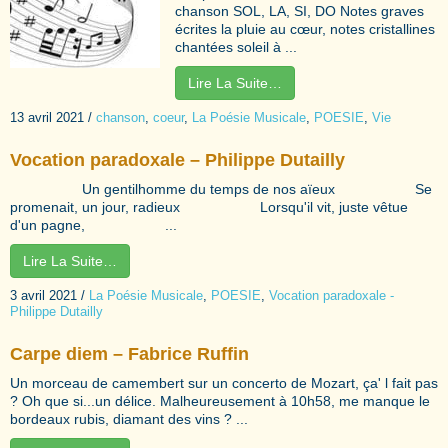
chanson SOL, LA, SI, DO Notes graves
écrites la pluie au cœur, notes cristallines
chantées soleil à ...
Lire La Suite…
13 avril 2021
/
chanson
,
coeur
,
La Poésie Musicale
,
POESIE
,
Vie
Vocation paradoxale – Philippe Dutailly
Un gentilhomme du temps de nos aïeux Se
promenait, un jour, radieux Lorsqu'il vit, juste vêtue
d'un pagne, ...
Lire La Suite…
3 avril 2021
/
La Poésie Musicale
,
POESIE
,
Vocation paradoxale -
Philippe Dutailly
Carpe diem – Fabrice Ruffin
Un morceau de camembert sur un concerto de Mozart, ça' l fait pas
? Oh que si...un délice. Malheureusement à 10h58, me manque le
bordeaux rubis, diamant des vins ? ...