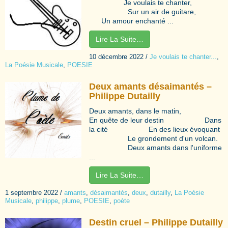
Je voulais te chanter,
Sur un air de guitare,
Un amour enchanté ...
Lire La Suite…
10 décembre 2022
/
Je voulais te chanter...
,
La Poésie Musicale
,
POESIE
Deux amants désaimantés –
Philippe Dutailly
Deux amants, dans le matin,
En quête de leur destin Dans
la cité En des lieux évoquant
Le grondement d'un volcan.
Deux amants dans l'uniforme
...
Lire La Suite…
1 septembre 2022
/
amants
,
désaimantés
,
deux
,
dutailly
,
La Poésie
Musicale
,
philippe
,
plume
,
POESIE
,
poète
Destin cruel – Philippe Dutailly