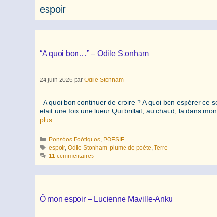
espoir
“A quoi bon…” – Odile Stonham
24 juin 2026
par
Odile Stonham
A quoi bon continuer de croire ? A quoi bon espérer ce soir
était une fois une lueur Qui brillait, au chaud, là dans mon
plus
Catégories
Pensées Poétiques
,
POESIE
Étiquettes
espoir
,
Odile Stonham
,
plume de poète
,
Terre
11 commentaires
Ô mon espoir – Lucienne Maville-Anku