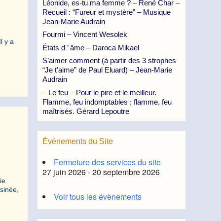
Léonide, es-tu ma femme ? – René Char –
Recueil : “Fureur et mystère” – Musique
Jean-Marie Audrain
Fourmi – Vincent Wesolek
l y a
États d ’ âme – Daroca Mikael
S’aimer comment (à partir des 3 strophes
“Je t’aime” de Paul Eluard) – Jean-Marie
Audrain
– Le feu – Pour le pire et le meilleur.
Flamme, feu indomptables ; flamme, feu
maîtrisés. Gérard Lepoutre
Évènements du Site
Fermeture des services du site
27 juin 2026 - 20 septembre 2026
ie
sinée,
Voir tous les évènements