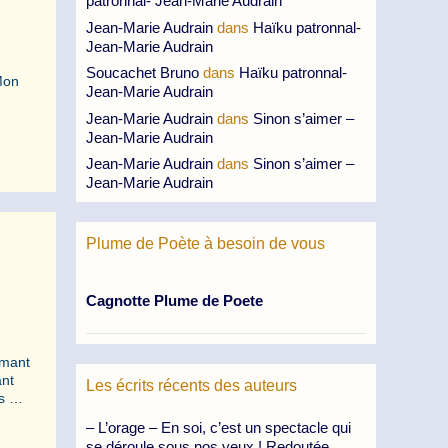
patronnal- Jean-Marie Audrain
Jean-Marie Audrain
dans
Haïku patronnal-
Jean-Marie Audrain
Soucachet Bruno
dans
Haïku patronnal-
Mon
Jean-Marie Audrain
Jean-Marie Audrain
dans
Sinon s’aimer –
Jean-Marie Audrain
Jean-Marie Audrain
dans
Sinon s’aimer –
Jean-Marie Audrain
Plume de Poète à besoin de vous
Cagnotte Plume de Poete
imant
ant
Les écrits récents des auteurs
ls …
– L’orage – En soi, c’est un spectacle qui
se déroule sous nos yeux ! Redoutée