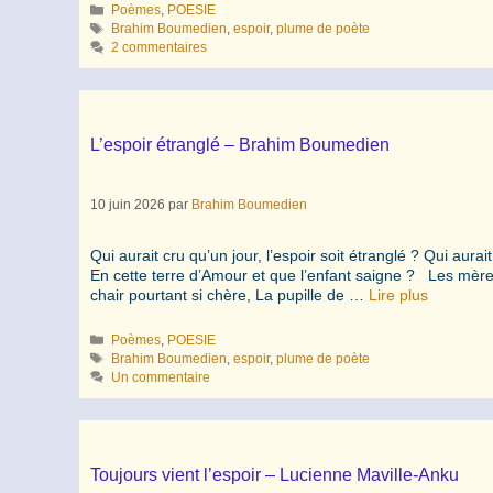
Catégories
Poèmes
,
POESIE
Étiquettes
Brahim Boumedien
,
espoir
,
plume de poète
2 commentaires
L’espoir étranglé – Brahim Boumedien
10 juin 2026
par
Brahim Boumedien
Qui aurait cru qu’un jour, l’espoir soit étranglé ? Qui aurai
En cette terre d’Amour et que l’enfant saigne ? Les mères 
chair pourtant si chère, La pupille de …
Lire plus
Catégories
Poèmes
,
POESIE
Étiquettes
Brahim Boumedien
,
espoir
,
plume de poète
Un commentaire
Toujours vient l’espoir – Lucienne Maville-Anku