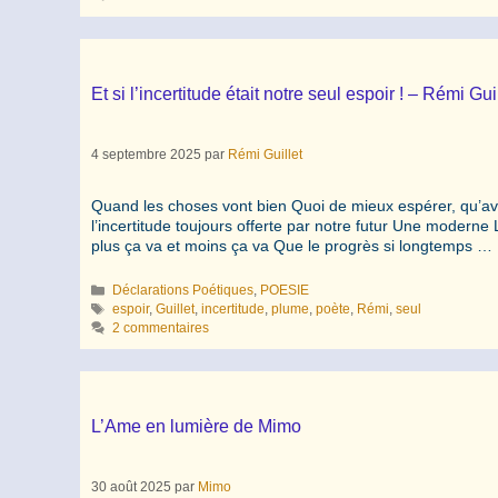
Et si l’incertitude était notre seul espoir ! – Rémi Gui
4 septembre 2025
par
Rémi Guillet
Quand les choses vont bien Quoi de mieux espérer, qu’av
l’incertitude toujours offerte par notre futur Une moderne 
plus ça va et moins ça va Que le progrès si longtemps …
Catégories
Déclarations Poétiques
,
POESIE
Étiquettes
espoir
,
Guillet
,
incertitude
,
plume
,
poète
,
Rémi
,
seul
2 commentaires
L’Ame en lumière de Mimo
30 août 2025
par
Mimo