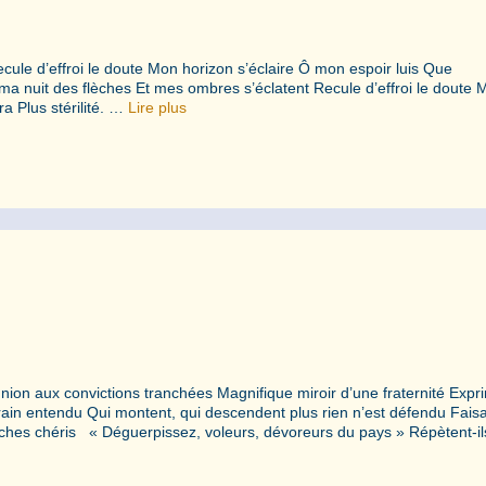
ule d’effroi le doute Mon horizon s’éclaire Ô mon espoir luis Que
ma nuit des flèches Et mes ombres s’éclatent Recule d’effroi le doute 
ra Plus stérilité. …
Lire plus
union aux convictions tranchées Magnifique miroir d’une fraternité Expr
rain entendu Qui montent, qui descendent plus rien n’est défendu Fais
taches chéris « Déguerpissez, voleurs, dévoreurs du pays » Répètent-i