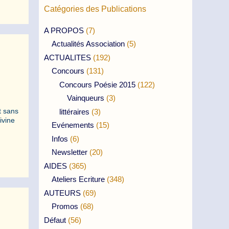
Catégories des Publications
A PROPOS
(7)
Actualités Association
(5)
ACTUALITES
(192)
Concours
(131)
Concours Poésie 2015
(122)
Vainqueurs
(3)
t sans
littéraires
(3)
ivine
Evénements
(15)
Infos
(6)
Newsletter
(20)
AIDES
(365)
Ateliers Ecriture
(348)
AUTEURS
(69)
Promos
(68)
Défaut
(56)