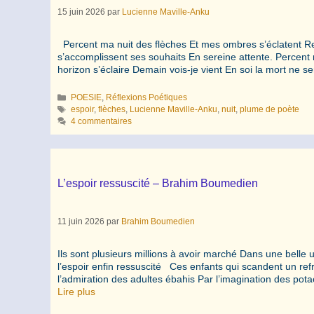
15 juin 2026
par
Lucienne Maville-Anku
Percent ma nuit des flèches Et mes ombres s’éclatent Rec
s’accomplissent ses souhaits En sereine attente. Percent 
horizon s’éclaire Demain vois-je vient En soi la mort ne se
Catégories
POESIE
,
Réflexions Poétiques
Étiquettes
espoir
,
flèches
,
Lucienne Maville-Anku
,
nuit
,
plume de poète
4 commentaires
L’espoir ressuscité – Brahim Boumedien
11 juin 2026
par
Brahim Boumedien
Ils sont plusieurs millions à avoir marché Dans une belle 
l’espoir enfin ressuscité Ces enfants qui scandent un ref
l’admiration des adultes ébahis Par l’imagination des po
Lire plus