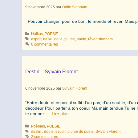
9 novembre 2025
par
Odile Stonham
Pouvoir changer, pour de bon, le monde et rêver. Mais pou
Catégories
Haikus
,
POESIE
Étiquettes
espoir
,
haïku
,
odile
,
plume
,
poète
,
rêver
,
stonham
6 commentaires
Destin – Sylvain Florent
6 novembre 2025
par
Sylvain Florent
“Entre doute et espoir, il suffit d’un pas, d’un souffle, d’
décodeur Pour parler à ton coeur Ma main tendue Tu ne l
te donner. …
Lire plus
Catégories
Poèmes
,
POESIE
Étiquettes
destin.
,
doute
,
espoir
,
plume de poète
,
Sylvain Florent
2 commentaires