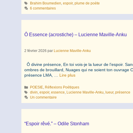
Étiquettes
Brahim Boumedien
,
espoir
,
plume de poète
6 commentaires
Ô Essence (acrostiche) – Lucienne Maville-Anku
2 février 2026
par
Lucienne Maville-Anku
Ô divine présence, En toi vois-je la lueur de l’espoir. Sans
ombres de brouillard, Nuages qui ne soient ton ouvrage C‘es
présence LMA, …
Lire plus
Catégories
POESIE
,
Réflexions Poétiques
Étiquettes
divin
,
espoir
,
essence
,
Lucienne Maville-Anku
,
lueur
,
présence
Un commentaire
“Espoir rêvé.” – Odile Stonham