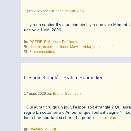
7 juin 2026
par
Lucienne Maville-Anku
Il y a un sentier Il y a un chemin Il y a une voie Mènent-ils 
une voie LMA. 2026.
Catégories
POESIE
,
Réflexions Poétiques
Étiquettes
chemin
,
espoir
,
Lucienne Maville-Anku
,
plume de poète
3 commentaires
L’espoir étranglé – Brahim Boumedien
17 mars 2026
par
Brahim Boumedien
Qui aurait cru qu’un jour, l’espoir soit étranglé ? Qui aurai
règne En cette terre d’Amour et que l’enfant saigne ? Les
leur chair pourtant si chère, La pupille …
Lire plus
Catégories
Poèmes
,
POESIE