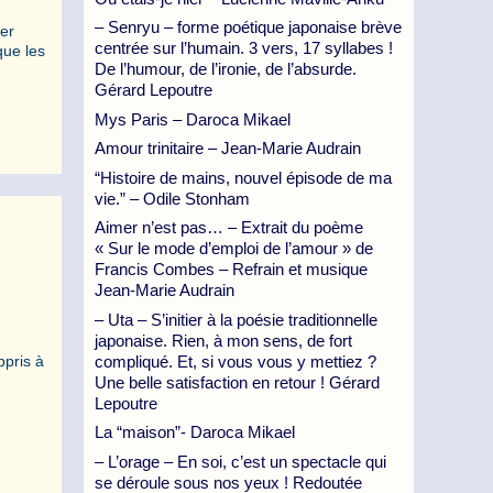
– Senryu – forme poétique japonaise brève
er
centrée sur l’humain. 3 vers, 17 syllabes !
que les
De l’humour, de l’ironie, de l’absurde.
Gérard Lepoutre
Mys Paris – Daroca Mikael
Amour trinitaire – Jean-Marie Audrain
“Histoire de mains, nouvel épisode de ma
vie.” – Odile Stonham
Aimer n’est pas… – Extrait du poème
« Sur le mode d’emploi de l’amour » de
Francis Combes – Refrain et musique
Jean-Marie Audrain
– Uta – S’initier à la poésie traditionnelle
japonaise. Rien, à mon sens, de fort
compliqué. Et, si vous vous y mettiez ?
ppris à
Une belle satisfaction en retour ! Gérard
Lepoutre
La “maison”- Daroca Mikael
– L’orage – En soi, c’est un spectacle qui
se déroule sous nos yeux ! Redoutée