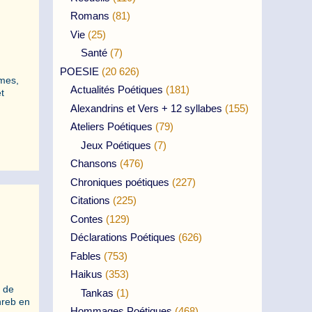
Romans
(81)
Vie
(25)
Santé
(7)
POESIE
(20 626)
èmes,
Actualités Poétiques
(181)
t
Alexandrins et Vers + 12 syllabes
(155)
Ateliers Poétiques
(79)
Jeux Poétiques
(7)
Chansons
(476)
Chroniques poétiques
(227)
Citations
(225)
Contes
(129)
Déclarations Poétiques
(626)
Fables
(753)
Haikus
(353)
e de
Tankas
(1)
hreb en
Hommages Poétiques
(468)