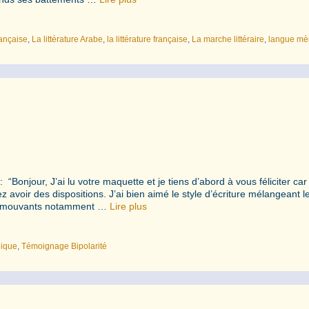
rançaise
,
La littérature Arabe
,
la littérature française
,
La marche littéraire
,
langue mè
jour, J’ai lu votre maquette et je tiens d’abord à vous féliciter car 
z avoir des dispositions. J’ai bien aimé le style d’écriture mélangeant l
s émouvants notamment …
Lire plus
hique
,
Témoignage Bipolarité