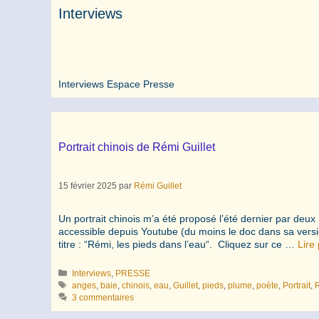
Interviews
Interviews Espace Presse
Portrait chinois de Rémi Guillet
15 février 2025
par
Rémi Guillet
Un portrait chinois m’a été proposé l’été dernier par deu
accessible depuis Youtube (du moins le doc dans sa version
titre : “Rémi, les pieds dans l’eau“. Cliquez sur ce …
Lire 
Catégories
Interviews
,
PRESSE
Étiquettes
anges
,
baie
,
chinois
,
eau
,
Guillet
,
pieds
,
plume
,
poète
,
Portrait
,
3 commentaires