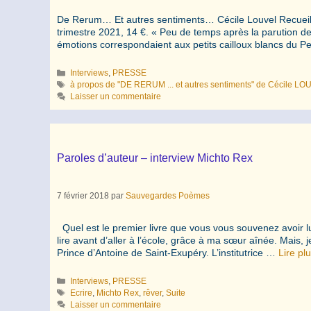
De Rerum… Et autres sentiments… Cécile Louvel Recueil d
trimestre 2021, 14 €. « Peu de temps après la parution
émotions correspondaient aux petits cailloux blancs du Pe
Catégories
Interviews
,
PRESSE
Étiquettes
à propos de "DE RERUM ... et autres sentiments" de Cécile L
Laisser un commentaire
Paroles d’auteur – interview Michto Rex
7 février 2018
par
Sauvegardes Poèmes
Quel est le premier livre que vous vous souvenez avoir lu ?
lire avant d’aller à l’école, grâce à ma sœur aînée. Mais, 
Prince d’Antoine de Saint-Exupéry. L’institutrice …
Lire pl
Catégories
Interviews
,
PRESSE
Étiquettes
Ecrire
,
Michto Rex
,
rêver
,
Suite
Laisser un commentaire