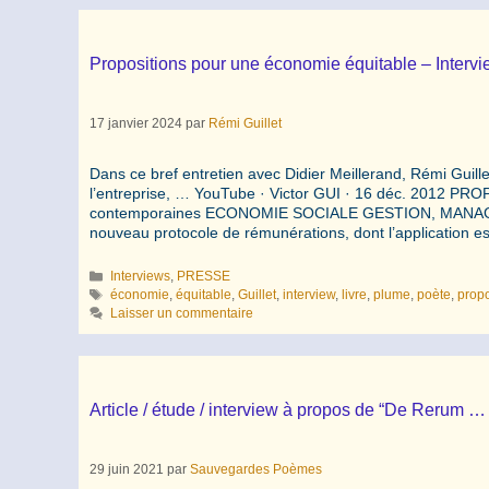
Propositions pour une économie équitable – Intervi
17 janvier 2024
par
Rémi Guillet
Dans ce bref entretien avec Didier Meillerand, Rémi Guill
l’entreprise, … YouTube · Victor GUI · 16 déc. 201
contemporaines ECONOMIE SOCIALE GESTION, MANAGEMEN
nouveau protocole de rémunérations, dont l’application 
Catégories
Interviews
,
PRESSE
Étiquettes
économie
,
équitable
,
Guillet
,
interview
,
livre
,
plume
,
poète
,
propo
Laisser un commentaire
Article / étude / interview à propos de “De Rerum 
29 juin 2021
par
Sauvegardes Poèmes