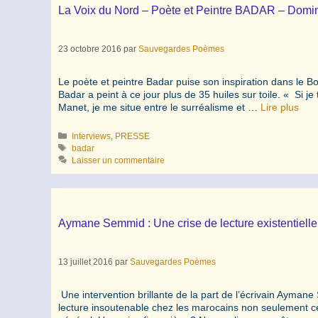
La Voix du Nord – Poète et Peintre BADAR – Dom
23 octobre 2016
par
Sauvegardes Poèmes
Le poète et peintre Badar puise son inspiration dans le Bo
Badar a peint à ce jour plus de 35 huiles sur toile. « Si 
Manet, je me situe entre le surréalisme et …
Lire plus
Catégories
Interviews
,
PRESSE
Étiquettes
badar
Laisser un commentaire
Aymane Semmid : Une crise de lecture existentiell
13 juillet 2016
par
Sauvegardes Poèmes
Une intervention brillante de la part de l’écrivain Aymane
lecture insoutenable chez les marocains non seulement 