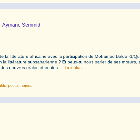
” – Aymane Semmid
e la littérature africaine avec la participation de Mohamed Balde -1/Qu
ien la littérature subsaharienne ? Et peux-tu nous parler de ses mœurs, 
le des oeuvres orales et écrites …
Lire plus
lde
,
poète
,
thèmes