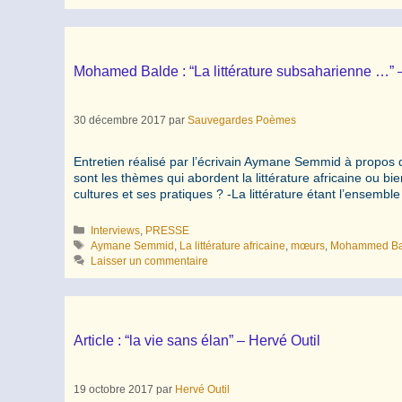
Mohamed Balde : “La littérature subsaharienne …
30 décembre 2017
par
Sauvegardes Poèmes
Entretien réalisé par l’écrivain Aymane Semmid à propos d
sont les thèmes qui abordent la littérature africaine ou b
cultures et ses pratiques ? -La littérature étant l’ensemb
Catégories
Interviews
,
PRESSE
Étiquettes
Aymane Semmid
,
La littérature africaine
,
mœurs
,
Mohammed Ba
Laisser un commentaire
Article : “la vie sans élan” – Hervé Outil
19 octobre 2017
par
Hervé Outil