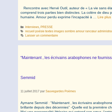
Rencontre avec Hervé Outil, auteur de « La vie sans élan
comprend trois parties bien distinctes. La colère de dieu p
humaine. Amour perdu exprime l’incapacité à …
Lire plus
Catégories
Interviews
,
PRESSE
Étiquettes
recueil poésie textes images sombre amour rancœur administrati
Laisser un commentaire
“Maintenant , les écrivains arabophones ne fourniss
Semmid
11 juillet 2017
par
Sauvegardes Poèmes
Aymane Semmid : “Maintenant , les écrivains arabophones n
brillante depuis des décennies” -Quelle est la première ch
Moi une personnalité littéraire qui entend son cœur, j’e