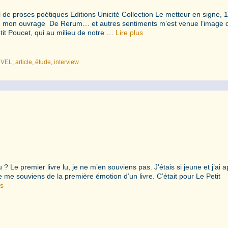
e proses poétiques Editions Unicité Collection Le metteur en signe, 1
 de mon ouvrage De Rerum… et autres sentiments m’est venue l’image 
tit Poucet, qui au milieu de notre …
Lire plus
OUVEL
,
article
,
étude
,
interview
 Le premier livre lu, je ne m’en souviens pas. J’étais si jeune et j’ai a
je me souviens de la première émotion d’un livre. C’était pour Le Petit
us