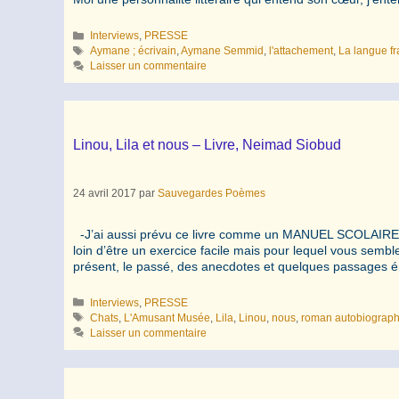
Catégories
Interviews
,
PRESSE
Étiquettes
Aymane ; écrivain
,
Aymane Semmid
,
l'attachement
,
La langue f
Laisser un commentaire
Linou, Lila et nous – Livre, Neimad Siobud
24 avril 2017
par
Sauvegardes Poèmes
-J’ai aussi prévu ce livre comme un MANUEL SCOLAIRE: “Bon
loin d’être un exercice facile mais pour lequel vous semble
présent, le passé, des anecdotes et quelques passage
Catégories
Interviews
,
PRESSE
Étiquettes
Chats
,
L'Amusant Musée
,
Lila
,
Linou
,
nous
,
roman autobiograp
Laisser un commentaire