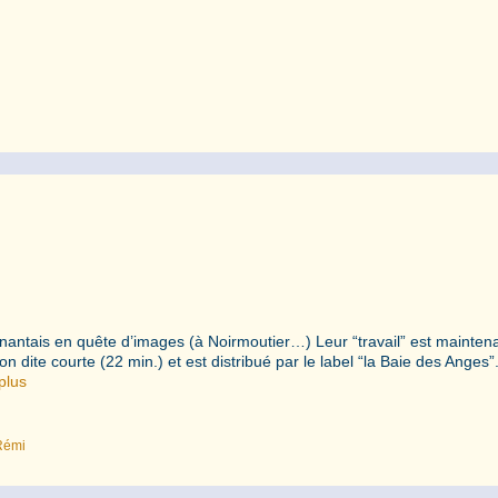
x nantais en quête d’images (à Noirmoutier…) Leur “travail” est mainten
 dite courte (22 min.) et est distribué par le label “la Baie des Anges”
plus
Rémi