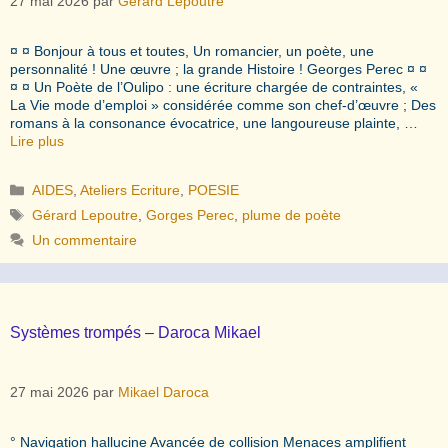
27 mai 2026
par
Gérard Lepoutre
¤ ¤ Bonjour à tous et toutes, Un romancier, un poète, une
personnalité ! Une œuvre ; la grande Histoire ! Georges Perec ¤ ¤
¤ ¤ Un Poète de l’Oulipo : une écriture chargée de contraintes, «
La Vie mode d’emploi » considérée comme son chef-d’œuvre ; Des
romans à la consonance évocatrice, une langoureuse plainte, …
Lire plus
Catégories
AIDES
,
Ateliers Ecriture
,
POESIE
Étiquettes
Gérard Lepoutre
,
Gorges Perec
,
plume de poète
Un commentaire
Systèmes trompés – Daroca Mikael
27 mai 2026
par
Mikael Daroca
° Navigation hallucine Avancée de collision Menaces amplifient