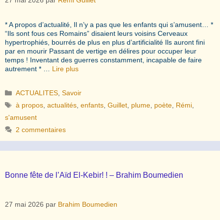
* A propos d’actualité, Il n’y a pas que les enfants qui s’amusent… *
“Ils sont fous ces Romains” disaient leurs voisins Cerveaux
hypertrophiés, bourrés de plus en plus d’artificialité Ils auront fini
par en mourir Passant de vertige en délires pour occuper leur
temps ! Inventant des guerres constamment, incapable de faire
autrement * …
Lire plus
Catégories
ACTUALITES
,
Savoir
Étiquettes
à propos
,
actualités
,
enfants
,
Guillet
,
plume
,
poète
,
Rémi
,
s'amusent
2 commentaires
Bonne fête de l’Aïd El-Kebir! ! – Brahim Boumedien
27 mai 2026
par
Brahim Boumedien