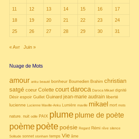
11
12
13
14
15
16
17
18
19
20
21
22
23
24
25
26
27
28
29
30
31
« Avr
Juin »
Nuage de Mots
amour
christian
bonheur
Boumedien
Brahim
anku
beauté
daroca
court
satgé
coeur
Colette
dignité
Daroca Mikael
Guinard
jean-marie audrain
espoir
Guillet
liberté
Désir
mikael
lucienne
Lumière
mort
Lucienne Maville-Anku
maville
mots
plume
plume de poète
nuit
PAIX
nature.
odile
poète
poème
poésie
Rémi
Regard
rêve
silence
Vie
temps
sonnet
âme
Solitude
stonham