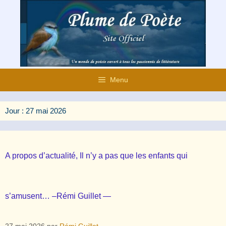
Aller
au
contenu
Menu
Jour :
27 mai 2026
A propos d’actualité, Il n’y a pas que les enfants qui
s’amusent… –Rémi Guillet —
27 mai 2026
par
Rémi Guillet