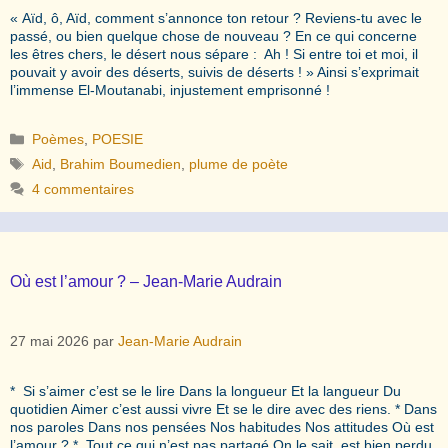
« Aïd, ô, Aïd, comment s’annonce ton retour ? Reviens-tu avec le
passé, ou bien quelque chose de nouveau ? En ce qui concerne
les êtres chers, le désert nous sépare : Ah ! Si entre toi et moi, il
pouvait y avoir des déserts, suivis de déserts ! » Ainsi s’exprimait
l’immense El-Moutanabi, injustement emprisonné !
Catégories
Poèmes
,
POESIE
Étiquettes
Aid
,
Brahim Boumedien
,
plume de poète
4 commentaires
Où est l’amour ? – Jean-Marie Audrain
27 mai 2026
par
Jean-Marie Audrain
* Si s’aimer c’est se le lire Dans la longueur Et la langueur Du
quotidien Aimer c’est aussi vivre Et se le dire avec des riens. * Dans
nos paroles Dans nos pensées Nos habitudes Nos attitudes Où est
l’amour ? * Tout ce qui n’est pas partagé On le sait, est bien perdu