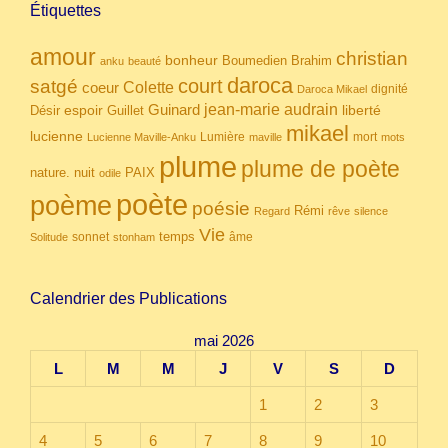
Étiquettes
amour
christian
bonheur
Boumedien
Brahim
anku
beauté
daroca
court
satgé
coeur
Colette
dignité
Daroca Mikael
Guinard
jean-marie audrain
espoir
Guillet
liberté
Désir
mikael
lucienne
Lumière
mort
Lucienne Maville-Anku
maville
mots
plume
plume de poète
nuit
PAIX
nature.
odile
poète
poème
poésie
Rémi
Regard
rêve
silence
Vie
temps
sonnet
âme
Solitude
stonham
Calendrier des Publications
mai 2026
L
M
M
J
V
S
D
1
2
3
4
5
6
7
8
9
10