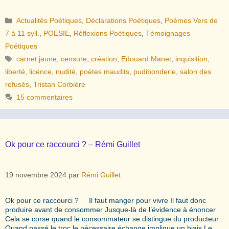
Catégories
Actualités Poétiques
,
Déclarations Poétiques
,
Poèmes Vers de
7 à 11 syll.
,
POESIE
,
Réflexions Poétiques
,
Témoignages
Poétiques
Étiquettes
carnet jaune
,
censure
,
création
,
Edouard Manet
,
inquisition
,
liberté
,
licence
,
nudité
,
poètes maudits
,
pudibonderie
,
salon des
refusés
,
Tristan Corbière
15 commentaires
Ok pour ce raccourci ? – Rémi Guillet
19 novembre 2024
par
Rémi Guillet
Ok pour ce raccourci ? Il faut manger pour vivre Il faut donc
produire avant de consommer Jusque-là de l’évidence à énoncer
Cela se corse quand le consommateur se distingue du producteur
Quand passé le troc le nécessaire échange implique un biais Le