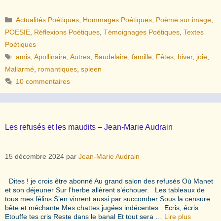
Catégories
Actualités Poétiques
,
Hommages Poétiques
,
Poème sur image
,
POESIE
,
Réflexions Poétiques
,
Témoignages Poétiques
,
Textes
Poétiques
Étiquettes
amis
,
Apollinaire
,
Autres
,
Baudelaire
,
famille
,
Fêtes
,
hiver
,
joie
,
Mallarmé
,
romantiques
,
spleen
10 commentaires
Les refusés et les maudits – Jean-Marie Audrain
15 décembre 2024
par
Jean-Marie Audrain
Dites ! je crois être abonné Au grand salon des refusés Où Manet
et son déjeuner Sur l’herbe allèrent s’échouer. Les tableaux de
tous mes félins S’en vinrent aussi par succomber Sous la censure
bête et méchante Mes chattes jugées indécentes Ecris, écris
Etouffe tes cris Reste dans le banal Et tout sera …
Lire plus