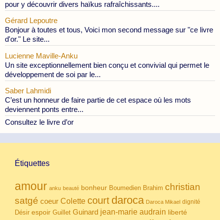
pour y découvrir divers haïkus rafraîchissants....
Gérard Lepoutre
Bonjour à toutes et tous, Voici mon second message sur "ce livre
d'or." Le site...
Lucienne Maville-Anku
Un site exceptionnellement bien conçu et convivial qui permet le
développement de soi par le...
Saber Lahmidi
C’est un honneur de faire partie de cet espace où les mots
deviennent ponts entre...
Consultez le livre d’or
Étiquettes
amour
christian
bonheur
Boumedien
Brahim
anku
beauté
daroca
court
satgé
coeur
Colette
dignité
Daroca Mikael
Guinard
jean-marie audrain
espoir
Guillet
liberté
Désir