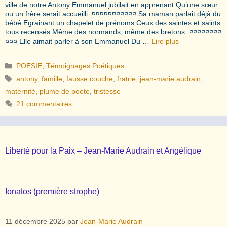
ville de notre Antony Emmanuel jubilait en apprenant Qu’une sœur
ou un frère serait accueilli. ¤¤¤¤¤¤¤¤¤¤¤ Sa maman parlait déjà du
bébé Egrainant un chapelet de prénoms Ceux des saintes et saints
tous recensés Même des normands, même des bretons. ¤¤¤¤¤¤¤¤
¤¤¤ Elle aimait parler à son Emmanuel Du …
Lire plus
Catégories
POESIE
,
Témoignages Poétiques
Étiquettes
antony
,
famille
,
fausse couche
,
fratrie
,
jean-marie audrain
,
maternité
,
plume de poète
,
tristesse
21 commentaires
Liberté pour la Paix – Jean-Marie Audrain et Angélique
Ionatos (première strophe)
11 décembre 2025
par
Jean-Marie Audrain