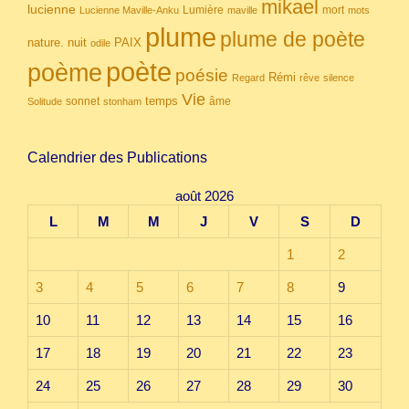
mikael
lucienne
Lumière
mort
Lucienne Maville-Anku
maville
mots
plume
plume de poète
nuit
PAIX
nature.
odile
poète
poème
poésie
Rémi
Regard
rêve
silence
Vie
temps
sonnet
âme
Solitude
stonham
Calendrier des Publications
août 2026
L
M
M
J
V
S
D
1
2
3
4
5
6
7
8
9
10
11
12
13
14
15
16
17
18
19
20
21
22
23
24
25
26
27
28
29
30