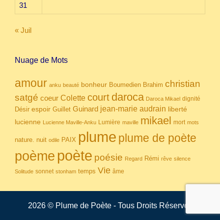
31
« Juil
Nuage de Mots
amour
christian
bonheur
Boumedien
Brahim
anku
beauté
daroca
court
satgé
coeur
Colette
dignité
Daroca Mikael
Guinard
jean-marie audrain
espoir
Guillet
liberté
Désir
mikael
lucienne
Lumière
mort
Lucienne Maville-Anku
maville
mots
plume
plume de poète
nuit
PAIX
nature.
odile
poète
poème
poésie
Rémi
Regard
rêve
silence
Vie
temps
sonnet
âme
Solitude
stonham
2026 © Plume de Poète - Tous Droits Réservés