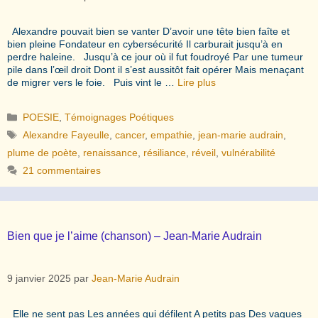
Alexandre pouvait bien se vanter D’avoir une tête bien faîte et
bien pleine Fondateur en cybersécurité Il carburait jusqu’à en
perdre haleine. Jusqu’à ce jour où il fut foudroyé Par une tumeur
pile dans l’œil droit Dont il s’est aussitôt fait opérer Mais menaçant
de migrer vers le foie. Puis vint le …
Lire plus
Catégories
POESIE
,
Témoignages Poétiques
Étiquettes
Alexandre Fayeulle
,
cancer
,
empathie
,
jean-marie audrain
,
plume de poète
,
renaissance
,
résiliance
,
réveil
,
vulnérabilité
21 commentaires
Bien que je l’aime (chanson) – Jean-Marie Audrain
9 janvier 2025
par
Jean-Marie Audrain
Elle ne sent pas Les années qui défilent A petits pas Des vagues