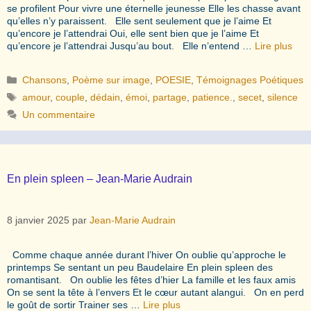
se profilent Pour vivre une éternelle jeunesse Elle les chasse avant
qu’elles n’y paraissent. Elle sent seulement que je l’aime Et
qu’encore je l’attendrai Oui, elle sent bien que je l’aime Et
qu’encore je l’attendrai Jusqu’au bout. Elle n’entend …
Lire plus
Catégories
Chansons
,
Poème sur image
,
POESIE
,
Témoignages Poétiques
Étiquettes
amour
,
couple
,
dédain
,
émoi
,
partage
,
patience.
,
secet
,
silence
Un commentaire
En plein spleen – Jean-Marie Audrain
8 janvier 2025
par
Jean-Marie Audrain
Comme chaque année durant l’hiver On oublie qu’approche le
printemps Se sentant un peu Baudelaire En plein spleen des
romantisant. On oublie les fêtes d’hier La famille et les faux amis
On se sent la tête à l’envers Et le cœur autant alangui. On en perd
le goût de sortir Trainer ses …
Lire plus