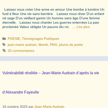
Laissez nous créer Une arme en amour Une bombe à lumière Un
fusil à fleur Une vie sans barrière. Laissez nous rêver D’un enfant
né sage D’un vieillard gamin Un homme sans âge D’une femme
éternelle. Laissez nous chanter Les guerres enterrées La paix
proclamée Valeur obligée Un pauvre élu roi. …
Lire plus
Catégories
POESIE
,
Témoignages Poétiques
Étiquettes
jean-marie audrain
,
liberté
,
PAIX
,
plume de poète
20 commentaires
Vulnérabilité révélée – Jean-Marie Audrain d’après la vie
d’Alexandre Fayeulle
16 octobre 2025
par
Jean-Marie Audrain