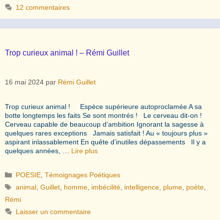
12 commentaires
Trop curieux animal ! – Rémi Guillet
16 mai 2024
par
Rémi Guillet
Trop curieux animal ! Espèce supérieure autoproclamée A sa
botte longtemps les faits Se sont montrés ! Le cerveau dit-on !
Cerveau capable de beaucoup d’ambition Ignorant la sagesse à
quelques rares exceptions Jamais satisfait ! Au « toujours plus »
aspirant inlassablement En quête d’inutiles dépassements Il y a
quelques années, …
Lire plus
Catégories
POESIE
,
Témoignages Poétiques
Étiquettes
animal
,
Guillet
,
homme
,
imbécilité
,
intelligence
,
plume
,
poète
,
Rémi
Laisser un commentaire