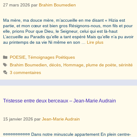
27 mars 2026
par
Brahim Boumedien
Ma mère, ma douce mère, m’accueille en me disant « Hizia est
partie, et mon cœur est bien gros Résignons-nous, mon fils et pour
elle, prions Pour que Dieu, le Seigneur, celui qui est là-haut
L’accueille au Paradis qu’elle a tant espéré Mais qu’elle n’a pu avoir
au printemps de sa vie Ni même en son …
Lire plus
Catégories
POESIE
,
Témoignages Poétiques
Étiquettes
Brahim Boumedien
,
décès
,
Hommage
,
plume de poète
,
sérinité
3 commentaires
Tristesse entre deux berceaux – Jean-Marie Audrain
15 janvier 2026
par
Jean-Marie Audrain
¤¤¤¤¤¤¤¤¤¤¤ Dans notre minuscule appartement En plein centre-