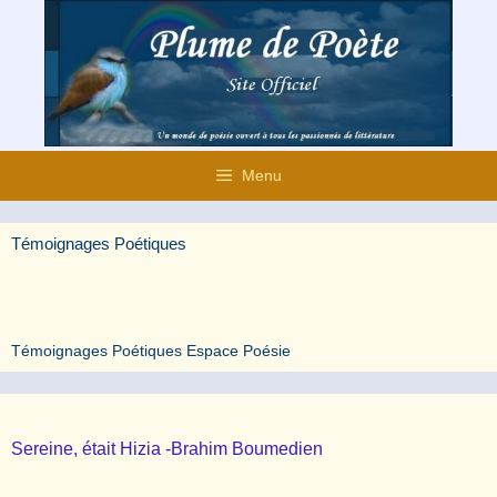
Aller
au
contenu
Menu
Témoignages Poétiques
Témoignages Poétiques Espace Poésie
Sereine, était Hizia -Brahim Boumedien