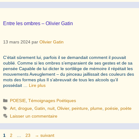
Entre les ombres – Olivier Gatin
13 mars 2024
par
Olivier Gatin
C’était sûrement lui, parfois il se demandait comment il pouvait
oublié. Comme si les ombres s’emparaient de ses gestes et de sa
pensée Capable de lui dicter le sortilège de mémoire il répétait les
mouvements Aveuglement – du pinceau jaillissait des couleurs des
mots des formes plus Il s’abreuvait de tous les alcools qu’il
possédait …
Lire plus
Catégories
POESIE
,
Témoignages Poétiques
Étiquettes
Art
,
drogue
,
Gatin
,
nuit
,
Olivier
,
peinture
,
plume
,
poésie
,
poète
Laisser un commentaire
Page
Page
Page
1
2
…
23
→
suivant