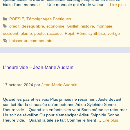
biais d’une monnaie… Une monnaie qui n’a de valeur …
Lire plus
Catégories
POESIE
,
Témoignages Poétiques
Étiquettes
crédit
,
déséquilibré
,
économie
,
Guillet
,
histoire
,
monnaie
,
occident
,
plume
,
poète
,
raccouci
,
Rejet
,
Rémi
,
synthèse
,
vertige
Laisser un commentaire
L’heure vide – Jean-Marie Audrain
17 octobre 2024
par
Jean-Marie Audrain
Quand les pas et les voix Plus jamais ne résonnent Juste devant
son toit Sur la chaussée qu’on bétonne Adieu Sylphide Sonne
l’heure vide. Quand les enfants s’en vont Sans même se retourner
Un soir de réveillon Ou pour s’émanciper Adieu Sylphide Sonne
l’heure vide. Quand la télé se tait Comme le firent …
Lire plus