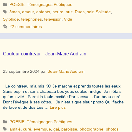
Catégories
POESIE
,
Témoignages Poétiques
Étiquettes
âmes
,
amour
,
enfants
,
heure
,
nuit
,
Rues
,
soir
,
Solitude
,
Sylphide
,
téléphones
,
télévision
,
Vide
22 commentaires
Couleur cointreau – Jean-Marie Audrain
23 septembre 2024
par
Jean-Marie Audrain
Le cointreau m’a mis KO Je marche et prends toutes les eaux
Sans pépin et sans chapeau Les yeux couleur indigo. Je n’étais
qu’un invité Parmi la foule excitée Par l’accueil d’un beau curé
Dont l’évêque à ses côtés. Je n’étais que sieur photo Qui flache
de face et de dos Les …
Lire plus
Catégories
POESIE
,
Témoignages Poétiques
Étiquettes
amitié
,
curé
,
évèmque
,
gai
,
paroisse
,
photographe
,
photos