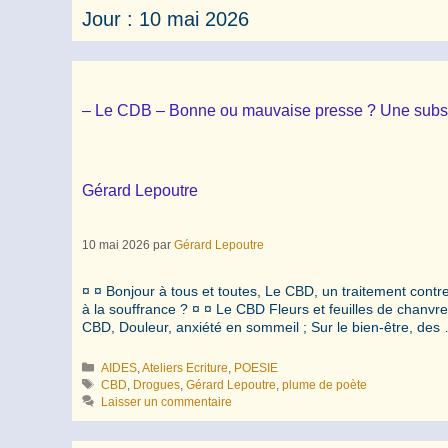
Jour :
10 mai 2026
– Le CDB – Bonne ou mauvaise presse ? Une substan
Gérard Lepoutre
10 mai 2026
par
Gérard Lepoutre
¤ ¤ Bonjour à tous et toutes, Le CBD, un traitement contr
à la souffrance ? ¤ ¤ Le CBD Fleurs et feuilles de chanvr
CBD, Douleur, anxiété en sommeil ; Sur le bien-être, de
Catégories
AIDES
,
Ateliers Ecriture
,
POESIE
Étiquettes
CBD
,
Drogues
,
Gérard Lepoutre
,
plume de poète
Laisser un commentaire