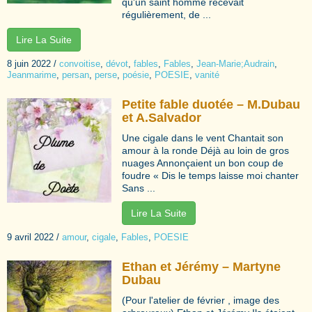
qu'un saint homme recevait
régulièrement, de ...
Lire La Suite
8 juin 2022
/
convoitise
,
dévot
,
fables
,
Fables
,
Jean-Marie;Audrain
,
Jeanmarime
,
persan
,
perse
,
poésie
,
POESIE
,
vanité
Petite fable duotée – M.Dubau
et A.Salvador
Une cigale dans le vent Chantait son
amour à la ronde Déjà au loin de gros
nuages Annonçaient un bon coup de
foudre « Dis le temps laisse moi chanter
Sans ...
Lire La Suite
9 avril 2022
/
amour
,
cigale
,
Fables
,
POESIE
Ethan et Jérémy – Martyne
Dubau
(Pour l'atelier de février , image des