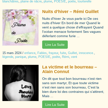
blanchâtres
,
plaine de nâcre
,
plume
,
POESIE
,
poète
,
tourterelle
Nuits d’hiver – Rémi Guillet
Nuits d'hiver Je vous parle ici De ces
nuits d'hiver En bord de mer Quand le
vent a quelque chose d'effrayant Quand
l'océan menace fortement Ses vagues
déferlant comme furie ...
Lire La Suite
15 mars 2024
/
enfance
,
Fables
,
frayeur
,
fuite
,
Guillet
,
innocence.
,
légende
,
panique
,
plume
,
POESIE
,
poète
,
Rémi
,
vent
La victime et le bourreau –
Alain Connut
On dit que tout bon bourreau n’est rien
sans son martyr, Et que toute victime
n’est rien sans son bourreau, C’est la
bien dure loi des contraires qui s’attirent,
Mais ...
Lire La Suite