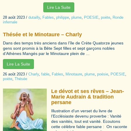
Lire La Suite
28 août 2023
/
dutailly
,
Fables
,
philippe
,
plume
,
POESIE
,
poète
,
Ronde
infernale
Thésée et le Minotaure – Charly
Dans des temps très anciens dans l’île de Crète Quatorze jeunes
gens sont promis à la Bête Sept filles et sept garçons nobles
d’Athènes Mangés par le Minotaure plein de ...
Lire La Suite
26 août 2023
/
Charly
,
fable
,
Fables
,
Minotaure
,
plume
,
poésie
,
POESIE
,
poète
,
Thésée
Le dévot et ses rêves – Jean-
Marie Audrain & tradition
persane
Illustration d'un verset du livre de
l'Ecclésiaste devenu proverbe : Vanité
des vanités, tout est vanité. Ecoutons
cette célèbre fable persane : On raconte