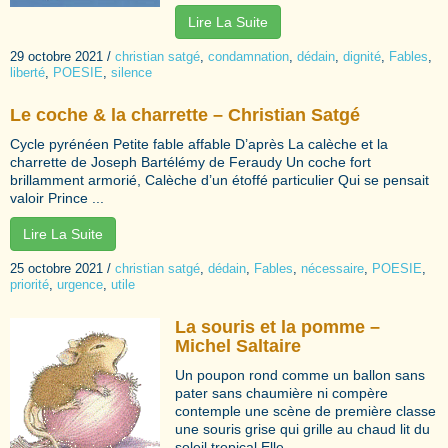
Lire La Suite
29 octobre 2021
/
christian satgé
,
condamnation
,
dédain
,
dignité
,
Fables
,
liberté
,
POESIE
,
silence
Le coche & la charrette – Christian Satgé
Cycle pyrénéen Petite fable affable D’après La calèche et la
charrette de Joseph Bartélémy de Feraudy Un coche fort
brillamment armorié, Calèche d’un étoffé particulier Qui se pensait
valoir Prince ...
Lire La Suite
25 octobre 2021
/
christian satgé
,
dédain
,
Fables
,
nécessaire
,
POESIE
,
priorité
,
urgence
,
utile
La souris et la pomme –
Michel Saltaire
Un poupon rond comme un ballon sans
pater sans chaumière ni compère
contemple une scène de première classe
une souris grise qui grille au chaud lit du
soleil tropical Elle ...