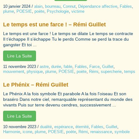
10 janvier 2024
/
alain
,
bourreau
,
Connut
,
Dépendance affective
,
Fables
,
plume
,
POESIE
,
poète
,
Psychologie
,
victime
Le temps est une farce ! – Rémi Guillet
Le temps est une farce ! Le temps se dilate Le temps se contracte
Il t’échappe Il s’échappe Tu le perds Comme se perd la trace du
gangster Et toi ...
Lire La Suite
11 novembre 2023
/
astre
,
durée
,
fable
,
Fables
,
Farce
,
Guillet
,
mouvement
,
physique
,
plume
,
POESIE
,
poète
,
Rémi
,
supercherie
,
temps
Le Phénix – Rémi Guillet
Le Phénix A la fois symbole Et parabole A la fois l'oiseau Et son
braséro Dans notre ciel, remarquable représentant du monde des
vivants Puis sur terre devenu cendres, successivement ...
Lire La Suite
10 novembre 2023
/
dualité
,
espérance
,
éternité
,
Fables
,
Guillet
,
Harmonie
,
icone
,
plume
,
POESIE
,
poète
,
Rémi
,
renaissance
,
symbole