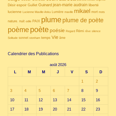
Guinard
jean-marie audrain
espoir
Guillet
liberté
Désir
mikael
lucienne
Lumière
mort
Lucienne Maville-Anku
maville
mots
plume
plume de poète
nuit
PAIX
nature.
odile
poète
poème
poésie
Rémi
Regard
rêve
silence
Vie
temps
sonnet
âme
Solitude
stonham
Calendrier des Publications
août 2026
L
M
M
J
V
S
D
1
2
3
4
5
6
7
8
9
10
11
12
13
14
15
16
17
18
19
20
21
22
23