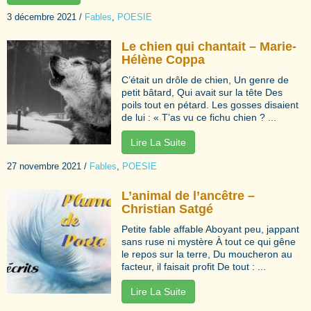
3 décembre 2021
/
Fables
,
POESIE
Le chien qui chantait – Marie-
Hélène Coppa
C’était un drôle de chien, Un genre de
petit bâtard, Qui avait sur la tête Des
poils tout en pétard. Les gosses disaient
de lui : « T’as vu ce fichu chien ? ...
Lire La Suite
27 novembre 2021
/
Fables
,
POESIE
L’animal de l’ancêtre –
Christian Satgé
Petite fable affable Aboyant peu, jappant
sans ruse ni mystère À tout ce qui gêne
le repos sur la terre, Du moucheron au
facteur, il faisait profit De tout : ...
Lire La Suite