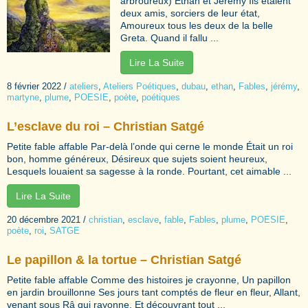
arbroureux) Ethan et Jérémy Ils étaient
deux amis, sorciers de leur état,
Amoureux tous les deux de la belle
Greta. Quand il fallu ...
Lire La Suite
8 février 2022
/
ateliers
,
Ateliers Poétiques
,
dubau
,
ethan
,
Fables
,
jérémy
,
martyne
,
plume
,
POESIE
,
poète
,
poétiques
L’esclave du roi – Christian Satgé
Petite fable affable Par-delà l’onde qui cerne le monde Était un roi
bon, homme généreux, Désireux que sujets soient heureux,
Lesquels louaient sa sagesse à la ronde. Pourtant, cet aimable ...
Lire La Suite
20 décembre 2021
/
christian
,
esclave
,
fable
,
Fables
,
plume
,
POESIE
,
poète
,
roi
,
SATGE
Le papillon & la tortue – Christian Satgé
Petite fable affable Comme des histoires je crayonne, Un papillon
en jardin brouillonne Ses jours tant comptés de fleur en fleur, Allant,
venant sous Râ qui rayonne, Et découvrant tout ...