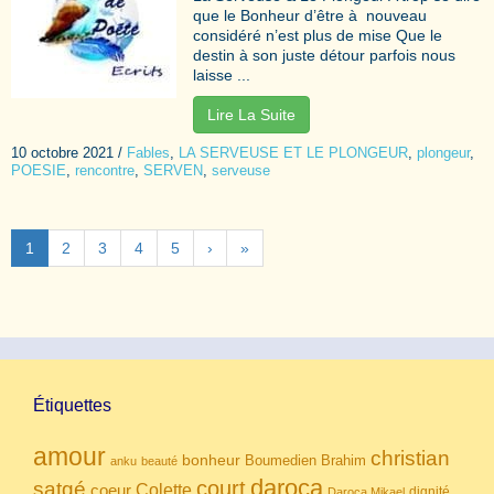
que le Bonheur d’être à nouveau
considéré n’est plus de mise Que le
destin à son juste détour parfois nous
laisse ...
Lire La Suite
10 octobre 2021
/
Fables
,
LA SERVEUSE ET LE PLONGEUR
,
plongeur
,
POESIE
,
rencontre
,
SERVEN
,
serveuse
1
2
3
4
5
›
»
Étiquettes
amour
christian
bonheur
Boumedien
Brahim
anku
beauté
daroca
court
satgé
coeur
Colette
dignité
Daroca Mikael