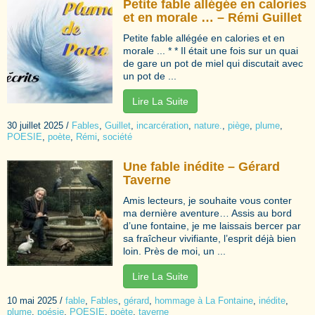
Petite fable allégée en calories
et en morale … – Rémi Guillet
Petite fable allégée en calories et en
morale ... * * Il était une fois sur un quai
de gare un pot de miel qui discutait avec
un pot de ...
Lire La Suite
30 juillet 2025
/
Fables
,
Guillet
,
incarcération
,
nature.
,
piège
,
plume
,
POESIE
,
poète
,
Rémi
,
société
Une fable inédite – Gérard
Taverne
Amis lecteurs, je souhaite vous conter
ma dernière aventure… Assis au bord
d’une fontaine, je me laissais bercer par
sa fraîcheur vivifiante, l’esprit déjà bien
loin. Près de moi, un ...
Lire La Suite
10 mai 2025
/
fable
,
Fables
,
gérard
,
hommage à La Fontaine
,
inédite
,
plume
,
poésie
,
POESIE
,
poète
,
taverne