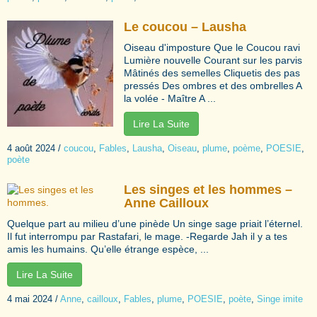
Le coucou – Lausha
Oiseau d'imposture Que le Coucou ravi
Lumière nouvelle Courant sur les parvis
Mâtinés des semelles Cliquetis des pas
pressés Des ombres et des ombrelles A
la volée - Maître A ...
Lire La Suite
4 août 2024
/
coucou
,
Fables
,
Lausha
,
Oiseau
,
plume
,
poème
,
POESIE
,
poète
Les singes et les hommes –
Anne Cailloux
Quelque part au milieu d’une pinède Un singe sage priait l’éternel.
Il fut interrompu par Rastafari, le mage. -Regarde Jah il y a tes
amis les humains. Qu’elle étrange espèce, ...
Lire La Suite
4 mai 2024
/
Anne
,
cailloux
,
Fables
,
plume
,
POESIE
,
poète
,
Singe imite