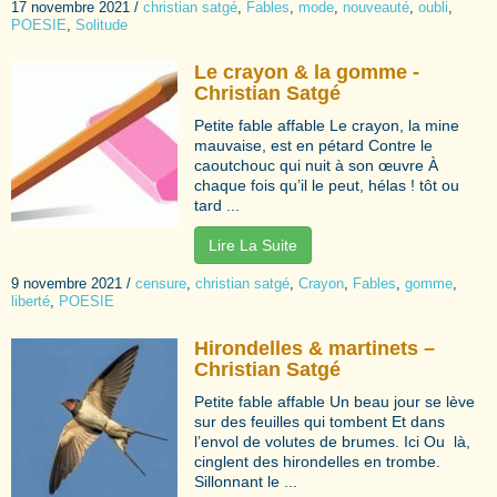
17 novembre 2021
/
christian satgé
,
Fables
,
mode
,
nouveauté
,
oubli
,
POESIE
,
Solitude
Le crayon & la gomme -
Christian Satgé
Petite fable affable Le crayon, la mine
mauvaise, est en pétard Contre le
caoutchouc qui nuit à son œuvre À
chaque fois qu’il le peut, hélas ! tôt ou
tard ...
Lire La Suite
9 novembre 2021
/
censure
,
christian satgé
,
Crayon
,
Fables
,
gomme
,
liberté
,
POESIE
Hirondelles & martinets –
Christian Satgé
Petite fable affable Un beau jour se lève
sur des feuilles qui tombent Et dans
l’envol de volutes de brumes. Ici Ou là,
cinglent des hirondelles en trombe.
Sillonnant le ...