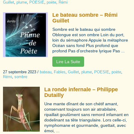
Guillet
,
plume
,
POESIE
,
poète
,
Rémi
Le bateau sombre – Rémi
Guillet
Sombre est le bateau qui sombre
Oblongue est son ombre Loin du port,
loin du sémaphore Appuie la métaphore
Océan sans fond Plus profond que
profond Pas d'orchestre lyrique Pas ...
Lire La Suite
27 septembre 2023
/
bateau
,
Fables
,
Guillet
,
plume
,
POESIE
,
poète
,
Rémi
,
sombre
La ronde infernale – Philippe
Dutailly
Une mante dînant de son chétif amant,
conservant toujours son air atrabilaire,
ripaillait goulûment sans remord infamant en
dodelinant sa tête triangulaire. Lors celle-ci,
nymphomane et gourmande, guettait, avec
émoi, ...