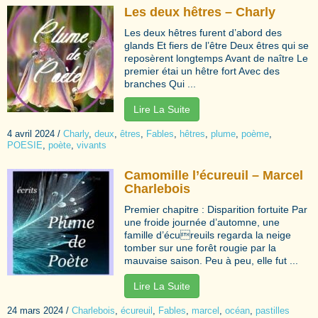
Les deux hêtres – Charly
Les deux hêtres furent d’abord des
glands Et fiers de l’être Deux êtres qui se
reposèrent longtemps Avant de naître Le
premier étai un hêtre fort Avec des
branches Qui ...
Lire La Suite
4 avril 2024
/
Charly
,
deux
,
êtres
,
Fables
,
hêtres
,
plume
,
poème
,
POESIE
,
poète
,
vivants
Camomille l’écureuil – Marcel
Charlebois
Premier chapitre : Disparition fortuite Par
une froide journée d’automne, une
famille d’écureuils regarda la neige
tomber sur une forêt rougie par la
mauvaise saison. Peu à peu, elle fut ...
Lire La Suite
24 mars 2024
/
Charlebois
,
écureuil
,
Fables
,
marcel
,
océan
,
pastilles