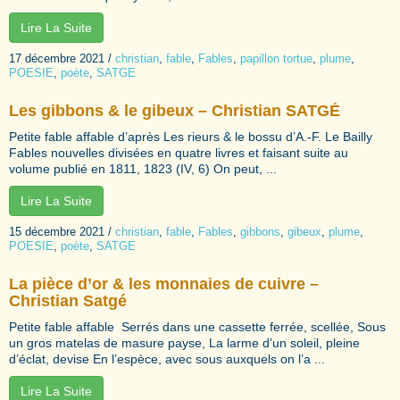
Lire La Suite
17 décembre 2021
/
christian
,
fable
,
Fables
,
papillon tortue
,
plume
,
POESIE
,
poète
,
SATGE
Les gibbons & le gibeux – Christian SATGÉ
Petite fable affable d’après Les rieurs & le bossu d’A.-F. Le Bailly
Fables nouvelles divisées en quatre livres et faisant suite au
volume publié en 1811, 1823 (IV, 6) On peut, ...
Lire La Suite
15 décembre 2021
/
christian
,
fable
,
Fables
,
gibbons
,
gibeux
,
plume
,
POESIE
,
poète
,
SATGE
La pièce d’or & les monnaies de cuivre –
Christian Satgé
Petite fable affable Serrés dans une cassette ferrée, scellée, Sous
un gros matelas de masure payse, La larme d’un soleil, pleine
d’éclat, devise En l’espèce, avec sous auxquels on l’a ...
Lire La Suite