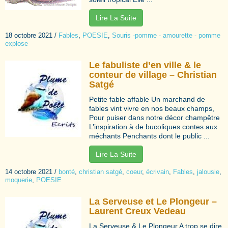
Lire La Suite
18 octobre 2021
/
Fables
,
POESIE
,
Souris -pomme - amourette - pomme
explose
Le fabuliste d’en ville & le
conteur de village – Christian
Satgé
Petite fable affable Un marchand de
fables vint vivre en nos beaux champs,
Pour puiser dans notre décor champêtre
L’inspiration à de bucoliques contes aux
méchants Penchants dont le public ...
Lire La Suite
14 octobre 2021
/
bonté
,
christian satgé
,
coeur
,
écrivain
,
Fables
,
jalousie
,
moquerie
,
POESIE
La Serveuse et Le Plongeur –
Laurent Creux Vedeau
La Serveuse & Le Plongeur A trop se dire