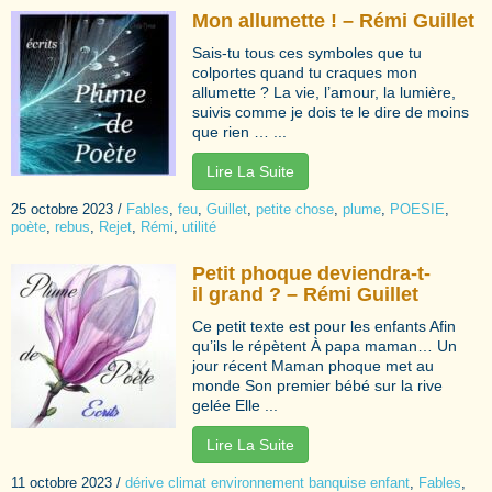
Mon allumette ! – Rémi Guillet
Sais-tu tous ces symboles que tu
colportes quand tu craques mon
allumette ? La vie, l’amour, la lumière,
suivis comme je dois te le dire de moins
que rien … ...
Lire La Suite
25 octobre 2023
/
Fables
,
feu
,
Guillet
,
petite chose
,
plume
,
POESIE
,
poète
,
rebus
,
Rejet
,
Rémi
,
utilité
Petit phoque deviendra-t-
il grand ? – Rémi Guillet
Ce petit texte est pour les enfants Afin
qu’ils le répètent À papa maman… Un
jour récent Maman phoque met au
monde Son premier bébé sur la rive
gelée Elle ...
Lire La Suite
11 octobre 2023
/
dérive climat environnement banquise enfant
,
Fables
,