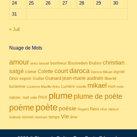
24
25
26
27
28
29
30
31
« Juil
Nuage de Mots
amour
christian
bonheur
Boumedien
Brahim
anku
beauté
daroca
court
satgé
coeur
Colette
dignité
Daroca Mikael
Guinard
jean-marie audrain
espoir
Guillet
liberté
Désir
mikael
lucienne
Lumière
mort
Lucienne Maville-Anku
maville
mots
plume
plume de poète
nuit
PAIX
nature.
odile
poète
poème
poésie
Rémi
Regard
rêve
silence
Vie
temps
sonnet
âme
Solitude
stonham