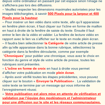
depuis votre ordinateur en passant par cet espace sinon l’image ne
s’affichera pas lors des diffusions.
– Veuillez respecter les dimensions maximales autorisées pour les
images téléchargées, à savoir
5
00 Pixels pour la largeur et 400
Pixels pour la hauteur
.
– Pour insérer un lien vidéo dans votre texte, afin qu’il apparaisse
en fenêtre plein écran, il faut cliquer sur l’icône en forme de maillon
en haut à droite de la fenêtre de saisie du texte. Ensuite il faut
entrer le lien de la vidéo et valider. La fenêtre de lecture vidéo en
rapport avec le lien va s’afficher sur le texte en mode plein écran.
– Il faudra bien sélectionner
la Catégorie
de votre article de presse
afin qu’elle apparaisse dans la bonne rubrique, sélectionnez la
catégorie dans la fenêtre déroulante, comme par exemple
“
Chroniques
” pour publier une chronique, vous avez le choix en
fonction du genre et style de votre article de presse, toutes les
rubriques sont présentes.
–
L’icône en forme de croix
en haut à droite vous permet
d’afficher votre publication en mode
plein écran
.
– Après avoir vérifié toutes les étapes précédentes, vous pouvez
cliquer sur le bouton «
Envoyer la Publication
« . La validation de
votre texte se termine par un message qui vous informe de
l’enregistrement réussi.
–
Votre publication est alors mise en attente de vérification et
validation par l’équipe des modérateurs et l’administrateur
pour une diffusion sur le site et les réseaux communautaires.