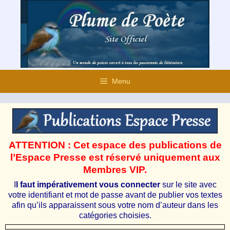
Aller
au
contenu
Menu
ATTENTION : Cet espace des publications de
l’Espace Presse est réservé uniquement aux
Membres VIP.
I
l faut impérativement vous connecter
sur le site avec
votre identifiant et mot de passe avant de publier vos textes
afin qu’ils apparaissent sous votre nom d’auteur dans les
catégories choisies.