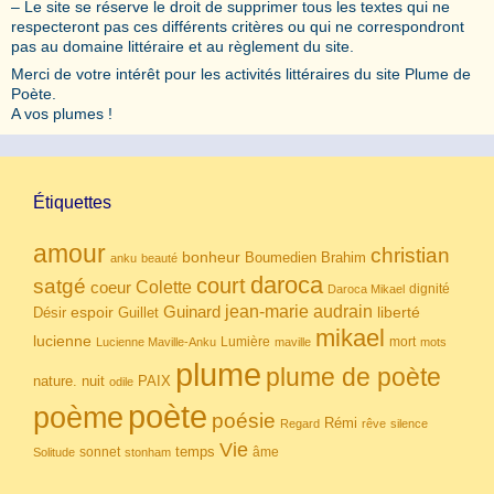
– Le site se réserve le droit de supprimer tous les textes qui ne
respecteront pas ces différents critères ou qui ne correspondront
pas au domaine littéraire et au règlement du site.
Merci de votre intérêt pour les activités littéraires du site Plume de
Poète.
A vos plumes !
Étiquettes
amour
christian
bonheur
Boumedien
Brahim
anku
beauté
daroca
court
satgé
coeur
Colette
dignité
Daroca Mikael
Guinard
jean-marie audrain
espoir
Guillet
liberté
Désir
mikael
lucienne
Lumière
mort
Lucienne Maville-Anku
maville
mots
plume
plume de poète
nuit
PAIX
nature.
odile
poète
poème
poésie
Rémi
Regard
rêve
silence
Vie
temps
sonnet
âme
Solitude
stonham