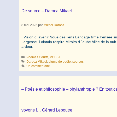
De source – Daroca Mikael
8 mai 2026
par
Mikael Daroca
Vision d ’avenir Noue des liens Langage filme Pensée simp
Largesse. Lointain respire Miroirs d ’ aube Allée de la nui
ardeur.
Catégories
Poèmes Courts
,
POESIE
Étiquettes
Daroca Mikael
,
plume de poète
,
sources
Un commentaire
– Poésie et philosophie – phylanthropie ? En tout ca
voyons !… Gérard Lepoutre