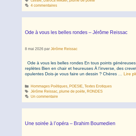
Étiquettes
cavale
,
Daroca Mikael
,
plume de poète
4 commentaires
Ode à vous les belles rondes – Jérôme Reissac
8 mai 2026
par
Jérôme Reissac
Ode à vous les belles rondes En tous points généreuse
replètes Bien en chair et heureuses À l’inverse, des crev
opulentes Dois-je vous faire un dessin ? Chères …
Lire p
Catégories
Hommages Poétiques
,
POESIE
,
Textes Erotiques
Étiquettes
Jérôme Reissac
,
plume de poète
,
RONDES
Un commentaire
Une soirée à l’opéra – Brahim Boumedien