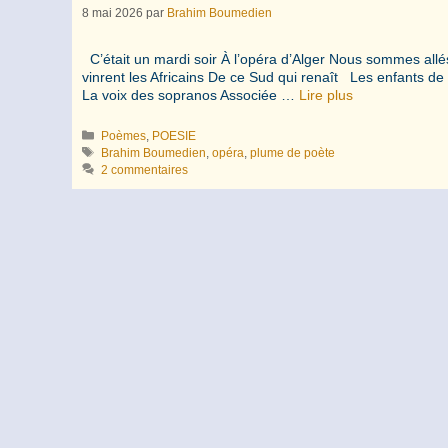
8 mai 2026
par
Brahim Boumedien
C’était un mardi soir À l’opéra d’Alger Nous sommes allés
vinrent les Africains De ce Sud qui renaît Les enfants d
La voix des sopranos Associée …
Lire plus
Catégories
Poèmes
,
POESIE
Étiquettes
Brahim Boumedien
,
opéra
,
plume de poète
2 commentaires