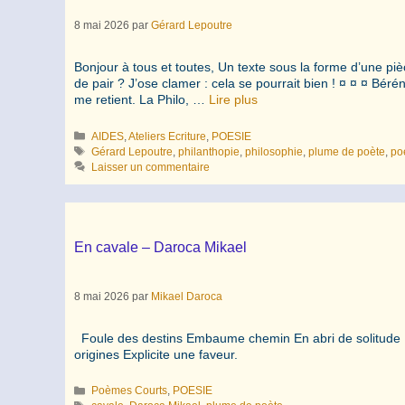
8 mai 2026
par
Gérard Lepoutre
Bonjour à tous et toutes, Un texte sous la forme d’une piè
de pair ? J’ose clamer : cela se pourrait bien ! ¤ ¤ ¤ Bér
me retient. La Philo, …
Lire plus
Catégories
AIDES
,
Ateliers Ecriture
,
POESIE
Étiquettes
Gérard Lepoutre
,
philanthopie
,
philosophie
,
plume de poète
,
po
Laisser un commentaire
En cavale – Daroca Mikael
8 mai 2026
par
Mikael Daroca
Foule des destins Embaume chemin En abri de solitude Ra
origines Explicite une faveur.
Catégories
Poèmes Courts
,
POESIE