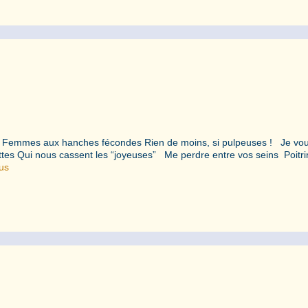
s Femmes aux hanches fécondes Rien de moins, si pulpeuses ! Je vo
ettes Qui nous cassent les “joyeuses” Me perdre entre vos seins Poitr
lus