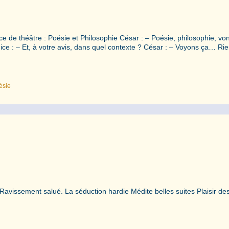
ce de théâtre : Poésie et Philosophie César : – Poésie, philosophie, von
énice : – Et, à votre avis, dans quel contexte ? César : – Voyons ça… Ri
ésie
vissement salué. La séduction hardie Médite belles suites Plaisir de