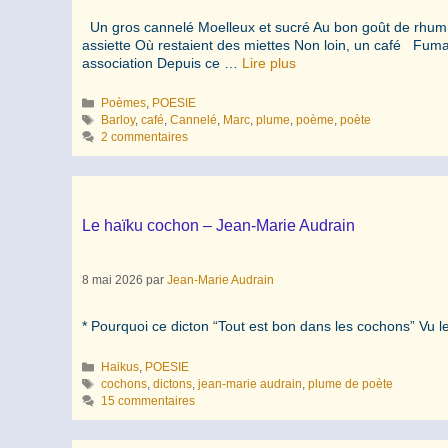
Un gros cannelé Moelleux et sucré Au bon goût de rhum
assiette Où restaient des miettes Non loin, un café Fumant
association Depuis ce …
Lire plus
Catégories
Poèmes
,
POESIE
Étiquettes
Barloy
,
café
,
Cannelé
,
Marc
,
plume
,
poème
,
poète
2 commentaires
Le haïku cochon – Jean-Marie Audrain
8 mai 2026
par
Jean-Marie Audrain
* Pourquoi ce dicton “Tout est bon dans les cochons” Vu le
Catégories
Haikus
,
POESIE
Étiquettes
cochons
,
dictons
,
jean-marie audrain
,
plume de poète
15 commentaires