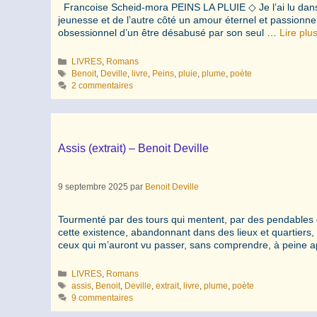
Francoise Scheid-mora PEINS LA PLUIE ◇ Je l’ai lu dans so
jeunesse et de l’autre côté un amour éternel et passionnel
obsessionnel d’un être désabusé par son seul …
Lire plu
Catégories
LIVRES
,
Romans
Étiquettes
Benoit
,
Deville
,
livre
,
Peins
,
pluie
,
plume
,
poète
2 commentaires
Assis (extrait) – Benoit Deville
9 septembre 2025
par
Benoit Deville
Tourmenté par des tours qui mentent, par des pendables q
cette existence, abandonnant dans des lieux et quartiers,
ceux qui m’auront vu passer, sans comprendre, à peine 
Catégories
LIVRES
,
Romans
Étiquettes
assis
,
Benoit
,
Deville
,
extrait
,
livre
,
plume
,
poète
9 commentaires