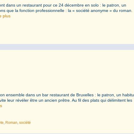
ent dans un restaurant pour ce 24 décembre en solo : le patron, un
ns que la fonction professionnelle : la « société anonyme » du roman. 
e plus
lon ensemble dans un bar restaurant de Bruxelles : le patron, un habit
te leur révéler être un ancien prêtre. Au fil des plats qui délimitent les
us
te
,
Roman
,
société