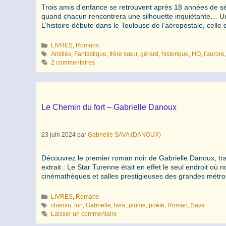
Trois amis d’enfance se retrouvent après 18 années de sé
quand chacun rencontrera une silhouette inquiétante… Un ê
L’histoire débute dans le Toulouse de l’aéropostale, cell
Catégories
LIVRES
,
Romans
Étiquettes
Amitiés
,
Fantastique
,
frère sœur
,
gérard
,
historique
,
HO
,
l'aurore
2 commentaires
Le Chemin du fort – Gabrielle Danoux
23 juin 2024
par
Gabrielle SAVA (DANOUX)
Découvrez le premier roman noir de Gabrielle Danoux, trad
extrait : Le Star Turenne était en effet le seul endroit où
cinémathèques et salles prestigieuses des grandes métrop
Catégories
LIVRES
,
Romans
Étiquettes
chemin
,
fort
,
Gabrielle
,
livre
,
plume
,
poète
,
Roman
,
Sava
Laisser un commentaire