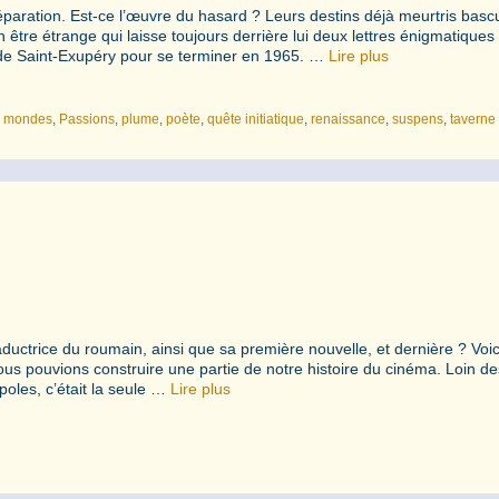
paration. Est-ce l’œuvre du hasard ? Leurs destins déjà meurtris basc
tre étrange qui laisse toujours derrière lui deux lettres énigmatiques 
e de Saint-Exupéry pour se terminer en 1965. …
Lire plus
,
mondes
,
Passions
,
plume
,
poète
,
quête initiatique
,
renaissance
,
suspens
,
taverne
uctrice du roumain, ainsi que sa première nouvelle, et dernière ? Voic
 nous pouvions construire une partie de notre histoire du cinéma. Loin de
oles, c’était la seule …
Lire plus