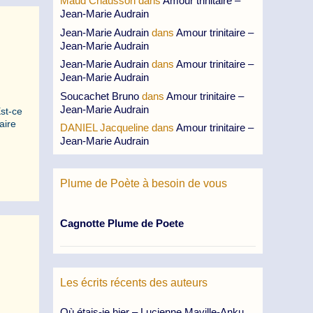
Maud Chausson
dans
Amour trinitaire –
Jean-Marie Audrain
Jean-Marie Audrain
dans
Amour trinitaire –
Jean-Marie Audrain
Jean-Marie Audrain
dans
Amour trinitaire –
Jean-Marie Audrain
Soucachet Bruno
dans
Amour trinitaire –
Jean-Marie Audrain
st-ce
aire
DANIEL Jacqueline
dans
Amour trinitaire –
Jean-Marie Audrain
Plume de Poète à besoin de vous
Cagnotte Plume de Poete
Les écrits récents des auteurs
Où étais-je hier – Lucienne Maville-Anku