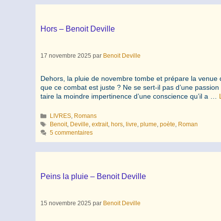
Hors – Benoit Deville
17 novembre 2025
par
Benoit Deville
Dehors, la pluie de novembre tombe et prépare la venue d
que ce combat est juste ? Ne se sert-il pas d’une passion –
taire la moindre impertinence d’une conscience qu’il a …
Catégories
LIVRES
,
Romans
Étiquettes
Benoit
,
Deville
,
extrait
,
hors
,
livre
,
plume
,
poète
,
Roman
5 commentaires
Peins la pluie – Benoit Deville
15 novembre 2025
par
Benoit Deville