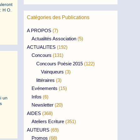
uleront
: H O.
Catégories des Publications
A PROPOS
(7)
Actualités Association
(5)
ACTUALITES
(192)
Concours
(131)
Concours Poésie 2015
(122)
Vainqueurs
(3)
littéraires
(3)
Evénements
(15)
Infos
(6)
i un
s
Newsletter
(20)
AIDES
(368)
Ateliers Ecriture
(351)
AUTEURS
(69)
Promos
(68)