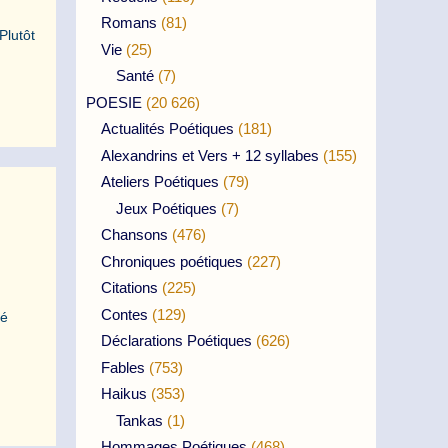
Romans
(81)
Plutôt
Vie
(25)
Santé
(7)
POESIE
(20 626)
Actualités Poétiques
(181)
Alexandrins et Vers + 12 syllabes
(155)
Ateliers Poétiques
(79)
Jeux Poétiques
(7)
Chansons
(476)
Chroniques poétiques
(227)
Citations
(225)
Contes
(129)
ué
Déclarations Poétiques
(626)
Fables
(753)
Haikus
(353)
Tankas
(1)
Hommages Poétiques
(468)