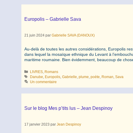
Europolis – Gabrielle Sava
21 juin 2024
par
Gabrielle SAVA (DANOUX)
Au-delà de toutes les autres considérations, Europolis res
dans lequel la mosaïque ethnique du Levant à l’embouchure 
maritime roumaine. Bien évidemment, beaucoup de chose
Catégories
LIVRES
,
Romans
Étiquettes
Danube
,
Europolis
,
Gabrielle
,
plume
,
poète
,
Roman
,
Sava
Un commentaire
Sur le blog Mes p’tits lus – Jean Despinoy
17 janvier 2023
par
Jean Despinoy