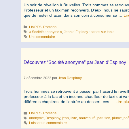
Un soir de réveillon à Bruxelles. Trois hommes se retrouv
Professeur et un taximan reconverti. D’eux, nous ne sauro
que de rester chacun dans son coin à consumer sa …
Lir
Catégories
LIVRES
,
Romans
Étiquettes
« Société anonyme »
,
Jean d’Espinoy : cartes sur table
Un commentaire
Découvrez “Société anonyme” par Jean d’Espinoy
7 décembre 2022
par
Jean Despinoy
Trois hommes se retrouvent à passer par hasard le réveil
professeur à la fac et un inconnu chauffeur de taxi qui va vi
différents chapitres, de l’entrée au dessert, ces …
Lire pl
Catégories
LIVRES
,
Romans
Étiquettes
anonyme
,
Despinoy
,
jean
,
livre
,
nouveauté
,
parution
,
plume
,
poè
Laisser un commentaire