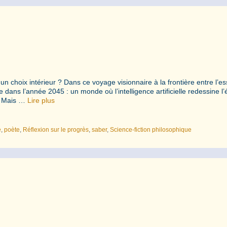
s un choix intérieur ? Dans ce voyage visionnaire à la frontière entre l’es
e dans l’année 2045 : un monde où l’intelligence artificielle redessine l’
e. Mais …
Lire plus
e
,
poète
,
Réflexion sur le progrès
,
saber
,
Science-fiction philosophique