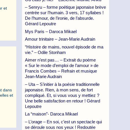
– Senryu – forme poétique japonaise brève
r et
centrée sur l’humain. 3 vers, 17 syllabes !
De l’humour, de l’ironie, de l’absurde.
Gérard Lepoutre
Mys Paris – Daroca Mikael
Amour trinitaire – Jean-Marie Audrain
“Histoire de mains, nouvel épisode de ma
vie.” – Odile Stonham
Aimer n’est pas… – Extrait du poème
« Sur le mode d’emploi de l’amour » de
Francis Combes – Refrain et musique
Jean-Marie Audrain
– Uta – S’initier à la poésie traditionnelle
japonaise. Rien, à mon sens, de fort
nt dans
compliqué. Et, si vous vous y mettiez ?
elles et
Une belle satisfaction en retour ! Gérard
Lepoutre
La “maison”- Daroca Mikael
– L’orage – En soi, c’est un spectacle qui
se déroule sous nos yeux ! Redoutée