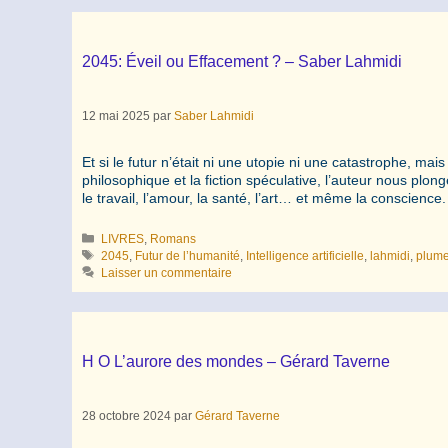
2045: Éveil ou Effacement ? – Saber Lahmidi
12 mai 2025
par
Saber Lahmidi
Et si le futur n’était ni une utopie ni une catastrophe, mai
philosophique et la fiction spéculative, l’auteur nous plong
le travail, l’amour, la santé, l’art… et même la conscienc
Catégories
LIVRES
,
Romans
Étiquettes
2045
,
Futur de l’humanité
,
Intelligence artificielle
,
lahmidi
,
plum
Laisser un commentaire
H O L’aurore des mondes – Gérard Taverne
28 octobre 2024
par
Gérard Taverne