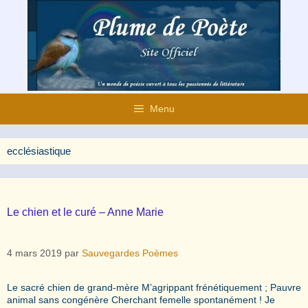
Aller
au
contenu
Menu
ecclésiastique
Le chien et le curé – Anne Marie
4 mars 2019
par
Sauvegardes Poèmes
Le sacré chien de grand-mère M’agrippant frénétiquement ; Pauvre
animal sans congénère Cherchant femelle spontanément ! Je