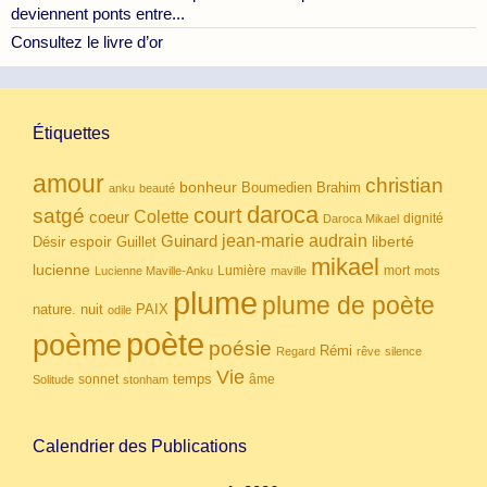
deviennent ponts entre...
Consultez le livre d’or
Étiquettes
amour
christian
bonheur
Boumedien
Brahim
anku
beauté
daroca
court
satgé
coeur
Colette
dignité
Daroca Mikael
Guinard
jean-marie audrain
espoir
Guillet
liberté
Désir
mikael
lucienne
Lumière
mort
Lucienne Maville-Anku
maville
mots
plume
plume de poète
nuit
PAIX
nature.
odile
poète
poème
poésie
Rémi
Regard
rêve
silence
Vie
temps
sonnet
âme
Solitude
stonham
Calendrier des Publications