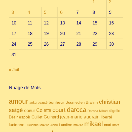
1
2
3
4
5
6
7
8
9
10
11
12
13
14
15
16
17
18
19
20
21
22
23
24
25
26
27
28
29
30
31
« Juil
Nuage de Mots
amour
christian
bonheur
Boumedien
Brahim
anku
beauté
daroca
court
satgé
coeur
Colette
dignité
Daroca Mikael
Guinard
jean-marie audrain
espoir
Guillet
liberté
Désir
mikael
lucienne
Lumière
mort
Lucienne Maville-Anku
maville
mots