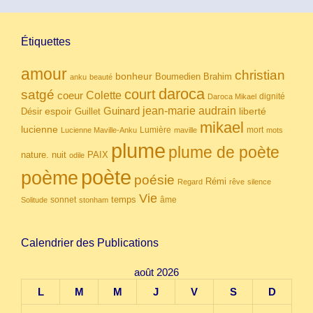
Étiquettes
amour
christian
bonheur
Boumedien
Brahim
anku
beauté
daroca
court
satgé
coeur
Colette
dignité
Daroca Mikael
Guinard
jean-marie audrain
espoir
Guillet
liberté
Désir
mikael
lucienne
Lumière
mort
Lucienne Maville-Anku
maville
mots
plume
plume de poète
nuit
PAIX
nature.
odile
poète
poème
poésie
Rémi
Regard
rêve
silence
Vie
temps
sonnet
âme
Solitude
stonham
Calendrier des Publications
août 2026
L
M
M
J
V
S
D