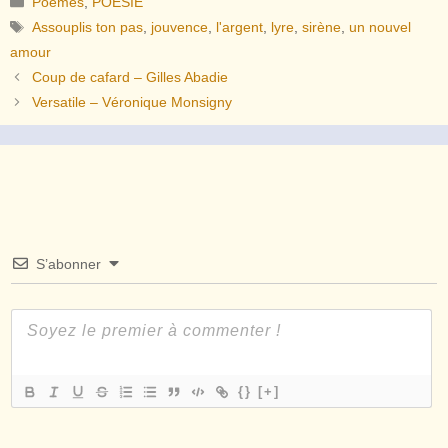
Poèmes
,
POESIE
Étiquettes
Assouplis ton pas
,
jouvence
,
l'argent
,
lyre
,
sirène
,
un nouvel
amour
Coup de cafard – Gilles Abadie
Versatile – Véronique Monsigny
S’abonner
{}
[+]