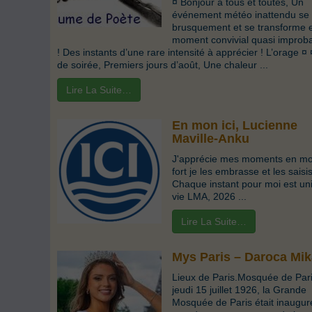
¤ Bonjour à tous et toutes, Un
événement météo inattendu se 
brusquement et se transforme 
moment convivial quasi improb
! Des instants d’une rare intensité à apprécier ! L’orage ¤
de soirée, Premiers jours d’août, Une chaleur ...
Lire La Suite…
En mon ici, Lucienne
Maville-Anku
J'apprécie mes moments en mon
fort je les embrasse et les saisi
Chaque instant pour moi est un
vie LMA, 2026 ...
Lire La Suite…
Mys Paris – Daroca Mik
Lieux de Paris.Mosquée de Par
jeudi 15 juillet 1926, la Grande
Mosquée de Paris était inaugur