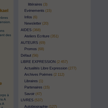
littéraires
(3)
kael
Evénements
(15)
Infos
(6)
mbres
ension.
Newsletter
(20)
AIDES
(368)
ons
ent des
Ateliers Ecriture
(351)
AUTEURS
(69)
Promos
(68)
Défaut
(56)
LIBRE EXPRESSION
(2 457)
Actualités Libre Expression
(277)
Archives Poèmes
(2 112)
Libraires
(1)
e
Partenaires
(15)
Savoir
(47)
orps à
is A
LIVRES
(537)
s A
Autobiographie
(127)