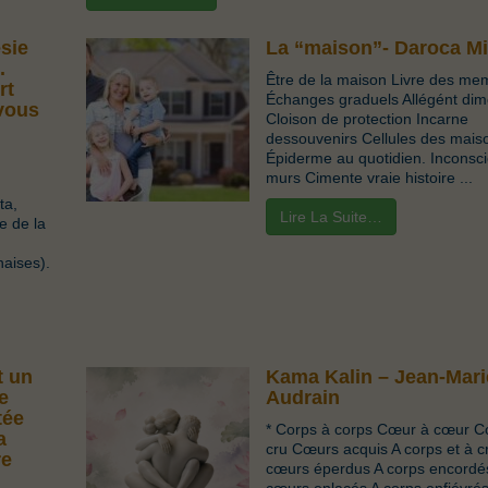
ésie
La “maison”- Daroca Mi
.
Être de la maison Livre des me
rt
Échanges graduels Allégént dim
 vous
Cloison de protection Incarne
dessouvenirs Cellules des mais
Épiderme au quotidien. Inconsci
murs Cimente vraie histoire ...
ta,
Lire La Suite…
e de la
aises).
t un
Kama Kalin – Jean-Mari
e
Audrain
tée
* Corps à corps Cœur à cœur C
a
cru Cœurs acquis A corps et à cr
re
cœurs éperdus A corps encordé