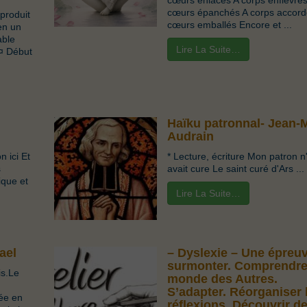
cœurs enlacés A corps enfiévrés
cœurs épanchés A corps accord
produit
cœurs emballés Encore et ...
en un
able
Lire La Suite…
 ¤ Début
Haïku patronnal- Jean-
Audrain
 ici Et
* Lecture, écriture Mon patron n
s
avait cure Le saint curé d'Ars ...
ique et
Lire La Suite…
ael
– Dyslexie – Une épreu
surmonter. Comprendre
is.Le
monde des Autres.
S’adapter. Réorganiser 
ée en
réflexions. Découvrir d