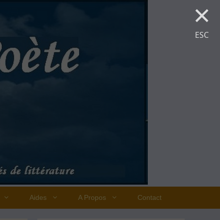
×
ESC
Aides
A Propos
Contact