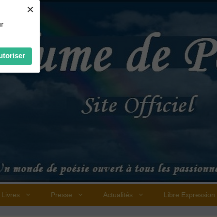
×
ur
utoriser
Livres
Presse
Actualités
Libre Expression