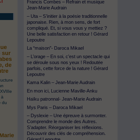
CI
Francis Combes – Refrain et musique
Jean-Marie Audrain
– Uta – S’initier à la poésie traditionnelle
japonaise. Rien, à mon sens, de fort
compliqué. Et, si vous vous y mettiez ?
Une belle satisfaction en retour ! Gérard
Lepoutre
que
La “maison”- Daroca Mikael
 sur
– L’orage – En soi, c’est un spectacle qui
labes
se déroule sous nos yeux ! Redoutée
e, de
parfois, cette force de la nature ! Gérard
utre
Lepoutre
ructure
Kama Kalin – Jean-Marie Audrain
un
En mon ici, Lucienne Maville-Anku
XVIIIe
 à
Haïku patronnal- Jean-Marie Audrain
e du
Mys Paris – Daroca Mikael
– Dyslexie – Une épreuve à surmonter.
Comprendre le monde des Autres.
S’adapter. Réorganiser les réflexions.
Découvrir des clés de compréhension.
-Marie
Gérard Lepoutre