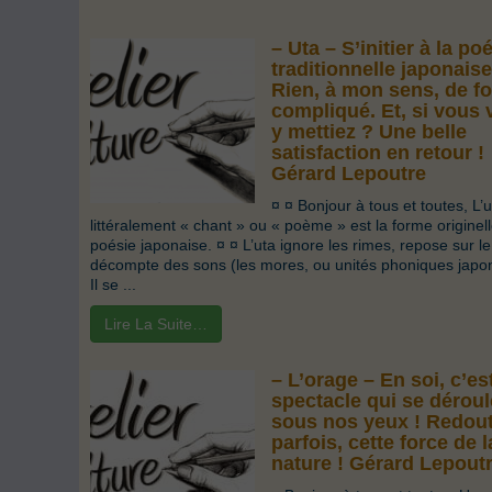
– Uta – S’initier à la po
traditionnelle japonaise
Rien, à mon sens, de fo
compliqué. Et, si vous
y mettiez ? Une belle
satisfaction en retour !
Gérard Lepoutre
¤ ¤ Bonjour à tous et toutes, L’u
littéralement « chant » ou « poème » est la forme originell
poésie japonaise. ¤ ¤ L’uta ignore les rimes, repose sur le
décompte des sons (les mores, ou unités phoniques japon
Il se ...
Lire La Suite…
– L’orage – En soi, c’es
spectacle qui se déroul
sous nos yeux ! Redou
parfois, cette force de l
nature ! Gérard Lepout