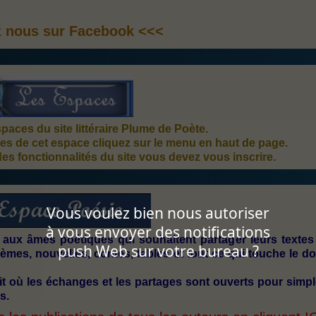
z nous sur Facebook <<<
aces du site littéraire Plume de Poète.
es de cet espace cliquez sur le menu en haut de page.
des fonctionnalités du site vous devez vous inscrire.
Vous voulez bien nous autoriser
à vous envoyer des notifications
 aux âmes poétiques qui souhaitent partager leurs textes
push Web sur votre bureau ?
mes, nouvelles, contes, fables et tout ce qui touche le d
it où les échanges et les partages sont ouverts pour simp
s.