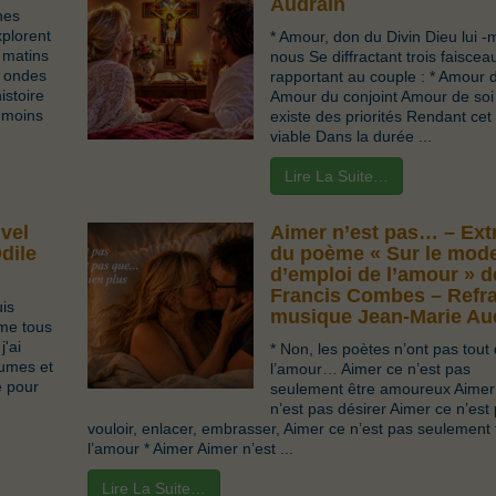
Audrain
nes
plorent
* Amour, don du Divin Dieu lui 
 matins
nous Se diffractant trois faisce
s ondes
rapportant au couple : * Amour 
histoire
Amour du conjoint Amour de soi 
émoins
existe des priorités Rendant ce
viable Dans la durée ...
Lire La Suite…
vel
Aimer n’est pas… – Extr
dile
du poème « Sur le mod
d’emploi de l’amour » d
Francis Combes – Refra
uis
musique Jean-Marie Au
me tous
j'ai
* Non, les poètes n’ont pas tout 
lumes et
l’amour… Aimer ce n’est pas
e pour
seulement être amoureux Aimer
n’est pas désirer Aimer ce n’est
vouloir, enlacer, embrasser, Aimer ce n’est pas seulement 
l’amour * Aimer Aimer n’est ...
Lire La Suite…