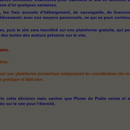
vices d’ici quelques semaines.
, les frais annuels d’hébergement, de sauvegarde, de licence
rélèvements avec nos moyens personnels, ce qui ne peut continu
, puis le site sera transféré sur une plateforme gratuite, qui pe
es textes des auteurs présents sur le site.
mées.
ions.
 sur une plateforme permettant uniquement les consultations des tex
poétique et littéraire.
is cette décision mais sachez que Plume de Poète existe et e
sur le site pour l’éternité.