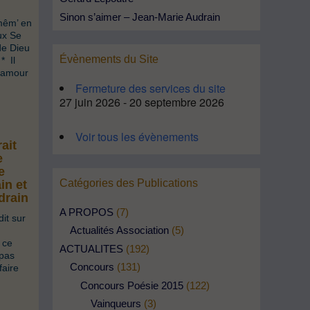
Sinon s’aimer – Jean-Marie Audrain
-mêm’ en
aux Se
de Dieu
Évènements du Site
* Il
t amour
Fermeture des services du site
27 juin 2026 - 20 septembre 2026
Voir tous les évènements
ait
e
e
Catégories des Publications
in et
drain
A PROPOS
(7)
dit sur
Actualités Association
(5)
 ce
ACTUALITES
(192)
 pas
Concours
(131)
faire
Concours Poésie 2015
(122)
Vainqueurs
(3)