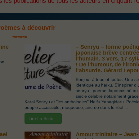
 les publications de tous les auteurs en cliquant
I
Poèmes à découvrir
**
****
enne
– Senryu – forme poéti
japonaise brève centrée
l’humain. 3 vers, 17 syl
mon
! De l’humour, de l’ironi
l’absurde. Gérard Lepo
Bonjour à tous et toutes, Une st
identique au haïku. S’inspirer d’
senryu : poème Japonais né au 
siècle célébré notamment grâce
Karai Senryu et "les anthologies" Haifu Yanagidaru. Poési
peuple accessible, moqueuse, ancrée dans le réel ...
Lire La Suite…
ael
Amour trinitaire – Jean