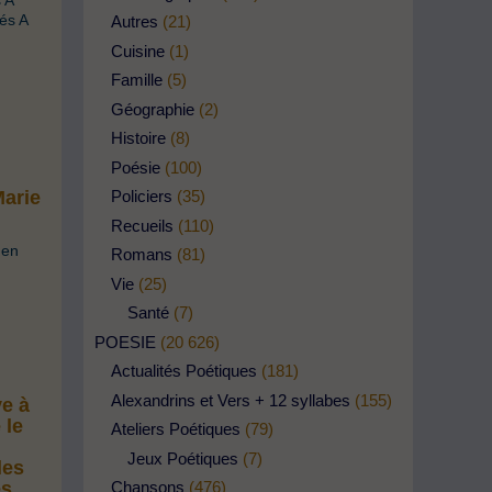
 A
és A
Autres
(21)
Cuisine
(1)
Famille
(5)
Géographie
(2)
Histoire
(8)
Poésie
(100)
Policiers
(35)
Marie
Recueils
(110)
'en
Romans
(81)
Vie
(25)
Santé
(7)
POESIE
(20 626)
Actualités Poétiques
(181)
Alexandrins et Vers + 12 syllabes
(155)
ve à
 le
Ateliers Poétiques
(79)
Jeux Poétiques
(7)
les
Chansons
(476)
es