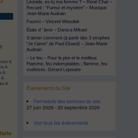
CI
Léonide, es-tu ma femme ? – René Char –
Recueil : “Fureur et mystère” – Musique
Jean-Marie Audrain
Fourmi – Vincent Wesolek
États d ’ âme – Daroca Mikael
S’aimer comment (à partir des 3 strophes
“Je t’aime” de Paul Eluard) – Jean-Marie
e
Audrain
– Le feu – Pour le pire et le meilleur.
orps à
Flamme, feu indomptables ; flamme, feu
is A
maîtrisés. Gérard Lepoutre
s A
 A
és A
Évènements du Site
Fermeture des services du site
27 juin 2026 - 20 septembre 2026
Voir tous les évènements
Marie