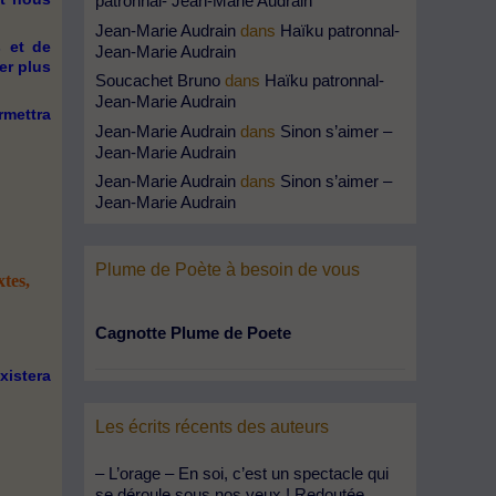
patronnal- Jean-Marie Audrain
Jean-Marie Audrain
dans
Haïku patronnal-
s et de
Jean-Marie Audrain
er plus
Soucachet Bruno
dans
Haïku patronnal-
Jean-Marie Audrain
rmettra
Jean-Marie Audrain
dans
Sinon s’aimer –
Jean-Marie Audrain
Jean-Marie Audrain
dans
Sinon s’aimer –
Jean-Marie Audrain
Plume de Poète à besoin de vous
tes,
Cagnotte Plume de Poete
xistera
Les écrits récents des auteurs
– L’orage – En soi, c’est un spectacle qui
se déroule sous nos yeux ! Redoutée