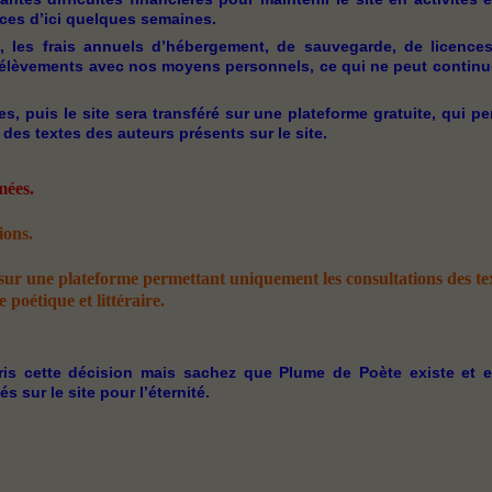
vices d’ici quelques semaines.
, les frais annuels d’hébergement, de sauvegarde, de licence
rélèvements avec nos moyens personnels, ce qui ne peut continu
, puis le site sera transféré sur une plateforme gratuite, qui pe
es textes des auteurs présents sur le site.
mées.
ions.
 sur une plateforme permettant uniquement les consultations des tex
poétique et littéraire.
is cette décision mais sachez que Plume de Poète existe et e
sur le site pour l’éternité.