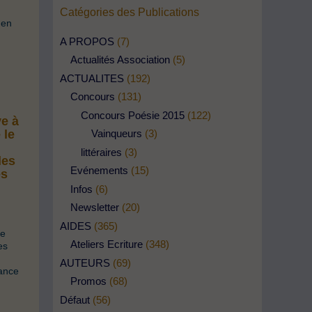
Catégories des Publications
'en
A PROPOS
(7)
Actualités Association
(5)
ACTUALITES
(192)
Concours
(131)
Concours Poésie 2015
(122)
ve à
Vainqueurs
(3)
 le
littéraires
(3)
les
Evénements
(15)
es
.
Infos
(6)
Newsletter
(20)
AIDES
(365)
le
Ateliers Ecriture
(348)
es
AUTEURS
(69)
tance
Promos
(68)
Défaut
(56)