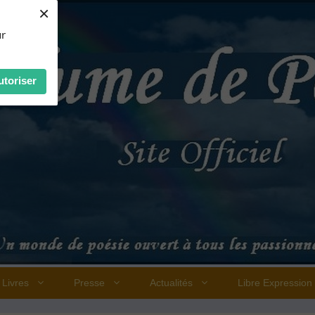
×
ur
utoriser
Livres
Presse
Actualités
Libre Expression