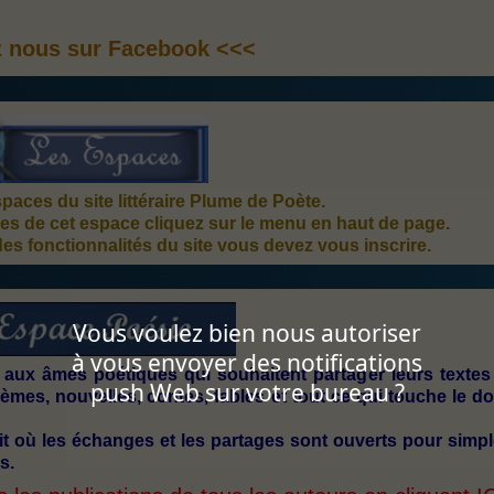
z nous sur Facebook <<<
aces du site littéraire Plume de Poète.
es de cet espace cliquez sur le menu en haut de page.
des fonctionnalités du site vous devez vous inscrire.
Vous voulez bien nous autoriser
à vous envoyer des notifications
 aux âmes poétiques qui souhaitent partager leurs textes
push Web sur votre bureau ?
mes, nouvelles, contes, fables et tout ce qui touche le d
it où les échanges et les partages sont ouverts pour simp
s.