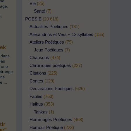
and
Vie
(25)
age,
Santé
(7)
s
POESIE
(20 618)
Actualités Poétiques
(181)
Alexandrins et Vers + 12 syllabes
(155)
Ateliers Poétiques
(79)
lek
Jeux Poétiques
(7)
e dans
Chansons
(474)
pas
Chroniques poétiques
(227)
t une
étrange
Citations
(225)
ens
Contes
(129)
 ...
Déclarations Poétiques
(626)
Fables
(753)
Haikus
(353)
Tankas
(1)
Hommages Poétiques
(468)
tir
Humour Poétique
(222)
me”