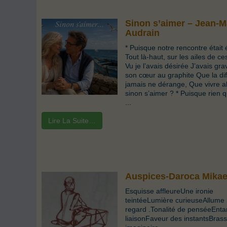
Sinon s’aimer – Jean-M
Audrain
* Puisque notre rencontre était 
Tout là-haut, sur les ailes de c
Vu je l’avais désirée J’avais gra
son cœur au graphite Que la di
jamais ne dérange, Que vivre a
sinon s’aimer ? * Puisque rien 
...
Lire La Suite…
Auspices-Daroca Mikae
Esquisse affleureUne ironie
teintéeLumière curieuseAllume 
regard .Tonalité de penséeEnt
liaisonFaveur des instantsBrasse