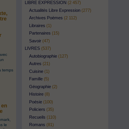
LIBRE EXPRESSION
(2 457)
Actualités Libre Expression
(277)
xte,
Archives Poèmes
(2 112)
tre
Libraires
(1)
Partenaires
(15)
r
Savoir
(47)
LIVRES
(537)
avec
Autobiographie
(127)
 un
Autres
(21)
ra temps
Cuisine
(1)
Famille
(5)
Géographie
(2)
Histoire
(8)
Poésie
(100)
n en
Policiers
(35)
e
Recueils
(110)
emark,
Romans
(81)
s le