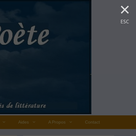
×
ESC
Aides
A Propos
Contact