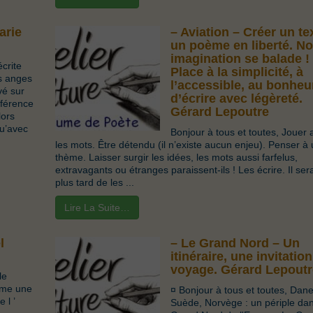
arie
– Aviation – Créer un te
un poème en liberté. No
imagination se balade !
écrite
Place à la simplicité, à
es anges
l’accessible, au bonheu
vé sur
d’écrire avec légèreté.
fférence
Gérard Lepoutre
lors
qu’avec
Bonjour à tous et toutes, Jouer 
les mots. Être détendu (il n’existe aucun enjeu). Penser à
thème. Laisser surgir les idées, les mots aussi farfelus,
extravagants ou étranges paraissent-ils ! Les écrire. Il se
plus tard de les ...
Lire La Suite…
l
– Le Grand Nord – Un
itinéraire, une invitatio
voyage. Gérard Lepoutr
le
ame une
¤ Bonjour à tous et toutes, Dan
 l ’
Suède, Norvège : un périple dan