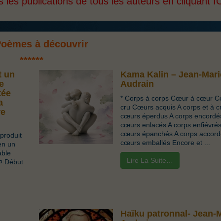
 les publications de tous les auteurs en cliquant
I
Poèmes à découvrir
**
****
t un
Kama Kalin – Jean-Mari
e
Audrain
tée
* Corps à corps Cœur à cœur C
a
cru Cœurs acquis A corps et à cr
re
cœurs éperdus A corps encordé
cœurs enlacés A corps enfiévrés
cœurs épanchés A corps accord
produit
cœurs emballés Encore et ...
en un
able
Lire La Suite…
 ¤ Début
Haïku patronnal- Jean-