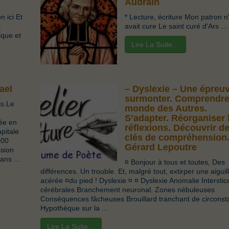
Audrain
 ici Et
* Lecture, écriture Mon patron n
s
avait cure Le saint curé d'Ars ...
ique et
Lire La Suite…
ael
– Dyslexie – Une épreu
surmonter. Comprendre
is.Le
monde des Autres.
S’adapter. Réorganiser 
ée en
réflexions. Découvrir d
pitale
clés de compréhension
000
Gérard Lepoutre
ssion
ns ...
¤ Bonjour à tous et toutes, Des
différences. Un trouble. Et, malgré tout, extirper une aiguil
acérée ¤du pied ! Dyslexie ¤ ¤ Dyslexie Anomalie Interstic
cérébrales Branchement neuronal. Zones nébuleuses
Conséquences fâcheuses Brouillard tranchant de circons
Hypothèque sur la ...
Lire La Suite…