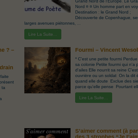
Grand Nord de l'Europe. Le Gr
Nord ¤ ¤ Un homme part en voy
Destination : le Grand Nord ;
Découverte de Copenhague, se
larges avenues piétonnes, ...
Lire La Suite…
me ? –
Fourmi – Vincent Weso
* C'est une petite fourmi Perdu
sa colonie Petite fourmi qui n'a 
drain
d'ailes Elle nourrit sa reine C'es
ouvrière ou un soldat On la dit 
faite
quand elle doute Exclue des si
présent
parce qu'elle pense Pourtant elle
 ta
Lire La Suite…
ma
S’aimer comment (à par
des 3 strophes “Je t’ai