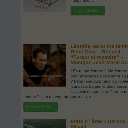
imaginaire ...
Lire La Suite…
Léonide, es-tu ma fem
René Char – Recueil :
“Fureur et mystère” –
Musique Jean-Marie Au
* Es-tu ma femme ? Ma femme 
pour atteindre La rencontre du 
? L’hypnose du phénix Convoite
jeunesse. La pierre des heures
L’investit de son lierre * Es-tu 
femme ? L’an du vent où guerroie Un ...
Lire La Suite…
États d ’ âme – Daroca
Mikael