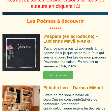
auteurs en cliquant
ICI
Les Poèmes à découvrir
**
****
J’espère (en acrostiche) –
Lucienne Maville-Anku
J'avance pas à pas Et apprends à mon
rythme Sais-je que ne serai-je Plus qui
suis-je aujourd'hui Ère de mon parcours
Reviendra ma saison En moi est ta
semence LMA, 2026 ...
Lire La Suite…
Fétiche lieu – Daroca Mikael
Lettre de maisonUn havre au
cœurCuisine conscienteSphère de
tambouille.Atmosphère
créatriceConjugue ustensilesSecrets de