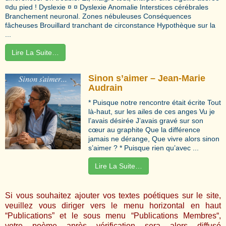
¤du pied ! Dyslexie ¤ ¤ Dyslexie Anomalie Interstices cérébrales
Branchement neuronal. Zones nébuleuses Conséquences
fâcheuses Brouillard tranchant de circonstance Hypothèque sur la
...
Lire La Suite…
Sinon s’aimer – Jean-Marie
Audrain
* Puisque notre rencontre était écrite Tout
là-haut, sur les ailes de ces anges Vu je
l’avais désirée J’avais gravé sur son
cœur au graphite Que la différence
jamais ne dérange, Que vivre alors sinon
s’aimer ? * Puisque rien qu’avec ...
Lire La Suite…
Si vous souhaitez ajouter vos textes poétiques sur le site,
veuillez vous diriger vers le menu horizontal en haut
“Publications” et le sous menu “
Publications Membres
“,
votre poème après vérification sera alors diffusé