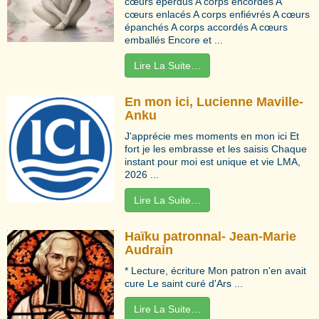
cœurs éperdus A corps encordés A
cœurs enlacés A corps enfiévrés A cœurs
épanchés A corps accordés A cœurs
emballés Encore et ...
Lire La Suite…
En mon ici, Lucienne Maville-
Anku
J'apprécie mes moments en mon ici Et
fort je les embrasse et les saisis Chaque
instant pour moi est unique et vie LMA,
2026 ...
Lire La Suite…
Haïku patronnal- Jean-Marie
Audrain
* Lecture, écriture Mon patron n'en avait
cure Le saint curé d'Ars ...
Lire La Suite…