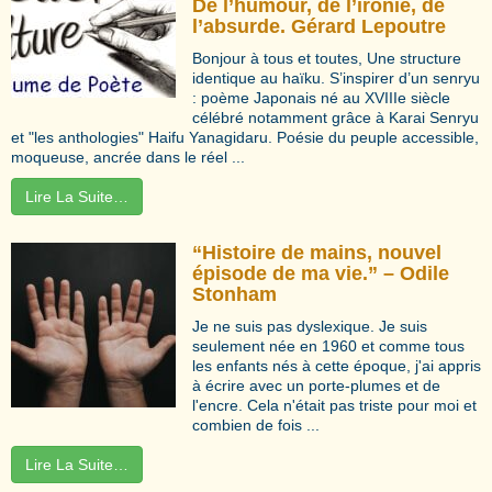
De l’humour, de l’ironie, de
l’absurde. Gérard Lepoutre
Bonjour à tous et toutes, Une structure
identique au haïku. S’inspirer d’un senryu
: poème Japonais né au XVIIIe siècle
célébré notamment grâce à Karai Senryu
et "les anthologies" Haifu Yanagidaru. Poésie du peuple accessible,
moqueuse, ancrée dans le réel ...
Lire La Suite…
“Histoire de mains, nouvel
épisode de ma vie.” – Odile
Stonham
Je ne suis pas dyslexique. Je suis
seulement née en 1960 et comme tous
les enfants nés à cette époque, j'ai appris
à écrire avec un porte-plumes et de
l'encre. Cela n'était pas triste pour moi et
combien de fois ...
Lire La Suite…