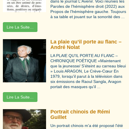
dans le journal L'Avenir. Voici réunies les
Paroles de l'hémisphère droit (2022) aux
Propos de l'hémisphère gauche. Toujours
à sa table et jouant sur la sonorité des ...
Lire La Suite…
La plaie qu’il porte au flanc –
André Nolat
LA PLAIE QU’IL PORTE AU FLANC –
CHRONIQUE POÉTIQUE «Maintenant
que la jeunesse/ S’éteint au carreau bleui
» Louis ARAGON, Le Crève-Cœur En
1979, lorsqu'il parut à la télévision dans
six émissions de Raoul Sangla, Aragon
portait des masques qu'il ...
Lire La Suite…
Portrait chinois de Rémi
Guillet
Un portrait chinois m'a été proposé l'été