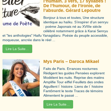
l’humain. 3 vers, 17 syllabes !
De l’humour, de l’ironie, de
l’absurde. Gérard Lepoutre
Bonjour à tous et toutes, Une structure
identique au haïku. S’inspirer d’un senryu
: poème Japonais né au XVIIIe siècle
célébré notamment grâce à Karai Senryu
et "les anthologies" Haifu Yanagidaru. Poésie du peuple accessible,
moqueuse, ancrée dans le réel ...
Lire La Suite…
Mys Paris – Daroca Mikael
Faits de Paris. Errances nocturnes
Rédigent les guides Pensées explorent
Modèlent les nuits. Reprise des matins
Amplifie Tour eiffel Feuillets des ondes
Aiguillent l ́ histoire. Liens de l ́ histoire
Fantôment le texte Traces de témoins
Alimentent le passé ...
Lire La Suite…