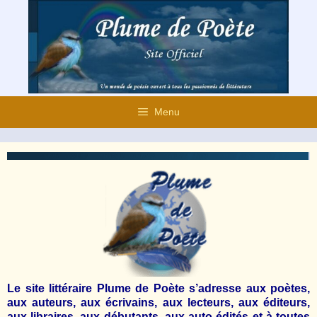
Aller
au
contenu
Menu
Le
site littéraire Plume de Poète s’adresse aux poètes,
aux auteurs, aux écrivains, aux lecteurs, aux éditeurs,
aux libraires, aux débutants, aux auto édités et à toutes