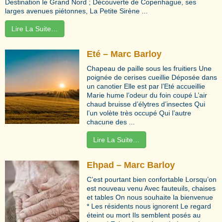
Destination le Grand Nord ; Découverte de Copenhague, ses
larges avenues piétonnes, La Petite Sirène ...
Lire La Suite…
Eté – Marc Barloy
Chapeau de paille sous les fruitiers Une
poignée de cerises cueillie Déposée dans
un canotier Elle est par l’Eté accueillie
Marie hume l’odeur du foin coupé L’air
chaud bruisse d’élytres d’insectes Qui
l’un volète très occupé Qui l’autre
chacune des ...
Lire La Suite…
Ehpad – Marc Barloy
C’est pourtant bien confortable Lorsqu’on
est nouveau venu Avec fauteuils, chaises
et tables On nous souhaite la bienvenue
* Les résidents nous ignorent Le regard
éteint ou mort Ils semblent posés au