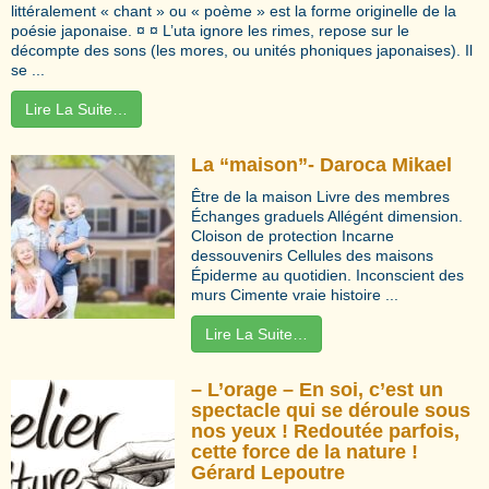
littéralement « chant » ou « poème » est la forme originelle de la
poésie japonaise. ¤ ¤ L’uta ignore les rimes, repose sur le
décompte des sons (les mores, ou unités phoniques japonaises). Il
se ...
Lire La Suite…
La “maison”- Daroca Mikael
Être de la maison Livre des membres
Échanges graduels Allégént dimension.
Cloison de protection Incarne
dessouvenirs Cellules des maisons
Épiderme au quotidien. Inconscient des
murs Cimente vraie histoire ...
Lire La Suite…
– L’orage – En soi, c’est un
spectacle qui se déroule sous
nos yeux ! Redoutée parfois,
cette force de la nature !
Gérard Lepoutre