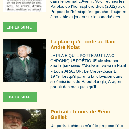
dans le journal L'Avenir. Voici réunies les
Paroles de l'hémisphère droit (2022) aux
Propos de l'hémisphère gauche. Toujours
à sa table et jouant sur la sonorité des ...
Lire La Suite…
La plaie qu’il porte au flanc –
André Nolat
LA PLAIE QU’IL PORTE AU FLANC –
CHRONIQUE POÉTIQUE «Maintenant
que la jeunesse/ S’éteint au carreau bleui
» Louis ARAGON, Le Crève-Cœur En
1979, lorsqu'il parut à la télévision dans
six émissions de Raoul Sangla, Aragon
portait des masques qu'il ...
Lire La Suite…
Portrait chinois de Rémi
Guillet
Un portrait chinois m'a été proposé l'été