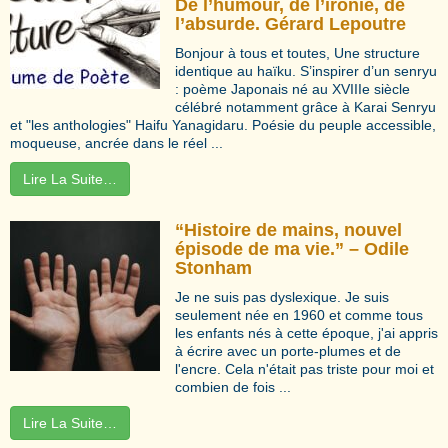
De l’humour, de l’ironie, de
l’absurde. Gérard Lepoutre
Bonjour à tous et toutes, Une structure
identique au haïku. S’inspirer d’un senryu
: poème Japonais né au XVIIIe siècle
célébré notamment grâce à Karai Senryu
et "les anthologies" Haifu Yanagidaru. Poésie du peuple accessible,
moqueuse, ancrée dans le réel ...
Lire La Suite…
“Histoire de mains, nouvel
épisode de ma vie.” – Odile
Stonham
Je ne suis pas dyslexique. Je suis
seulement née en 1960 et comme tous
les enfants nés à cette époque, j'ai appris
à écrire avec un porte-plumes et de
l'encre. Cela n'était pas triste pour moi et
combien de fois ...
Lire La Suite…