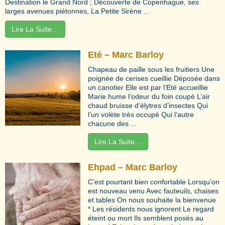
Destination le Grand Nord ; Découverte de Copenhague, ses
larges avenues piétonnes, La Petite Sirène ...
Lire La Suite…
Eté – Marc Barloy
Chapeau de paille sous les fruitiers Une
poignée de cerises cueillie Déposée dans
un canotier Elle est par l’Eté accueillie
Marie hume l’odeur du foin coupé L’air
chaud bruisse d’élytres d’insectes Qui
l’un volète très occupé Qui l’autre
chacune des ...
Lire La Suite…
Ehpad – Marc Barloy
C’est pourtant bien confortable Lorsqu’on
est nouveau venu Avec fauteuils, chaises
et tables On nous souhaite la bienvenue
* Les résidents nous ignorent Le regard
éteint ou mort Ils semblent posés au