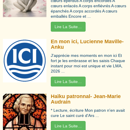
cœurs éperdus A corps encordés A
cœurs enlacés A corps enfiévrés A cœurs
épanchés A corps accordés A cœurs
emballés Encore et ...
Lire La Suite…
En mon ici, Lucienne Maville-
Anku
J'apprécie mes moments en mon ici Et
fort je les embrasse et les saisis Chaque
instant pour moi est unique et vie LMA,
2026 ...
Lire La Suite…
Haïku patronnal- Jean-Marie
Audrain
* Lecture, écriture Mon patron n'en avait
cure Le saint curé d'Ars ...
Lire La Suite…