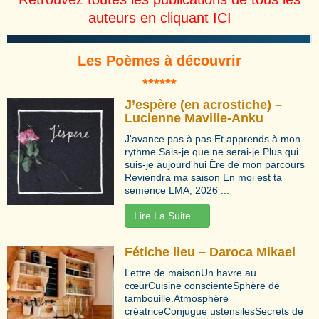
auteurs en cliquant
ICI
Les Poèmes à découvrir
**
****
J’espère (en acrostiche) –
Lucienne Maville-Anku
J'avance pas à pas Et apprends à mon
rythme Sais-je que ne serai-je Plus qui
suis-je aujourd'hui Ère de mon parcours
Reviendra ma saison En moi est ta
semence LMA, 2026 ...
Lire La Suite…
Fétiche lieu – Daroca Mikael
Lettre de maisonUn havre au
cœurCuisine conscienteSphère de
tambouille.Atmosphère
créatriceConjugue ustensilesSecrets de