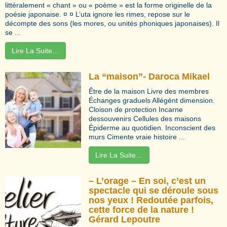
littéralement « chant » ou « poème » est la forme originelle de la
poésie japonaise. ¤ ¤ L’uta ignore les rimes, repose sur le
décompte des sons (les mores, ou unités phoniques japonaises). Il
se ...
Lire La Suite…
La “maison”- Daroca Mikael
Être de la maison Livre des membres
Échanges graduels Allégént dimension.
Cloison de protection Incarne
dessouvenirs Cellules des maisons
Épiderme au quotidien. Inconscient des
murs Cimente vraie histoire ...
Lire La Suite…
– L’orage – En soi, c’est un
spectacle qui se déroule sous
nos yeux ! Redoutée parfois,
cette force de la nature !
Gérard Lepoutre