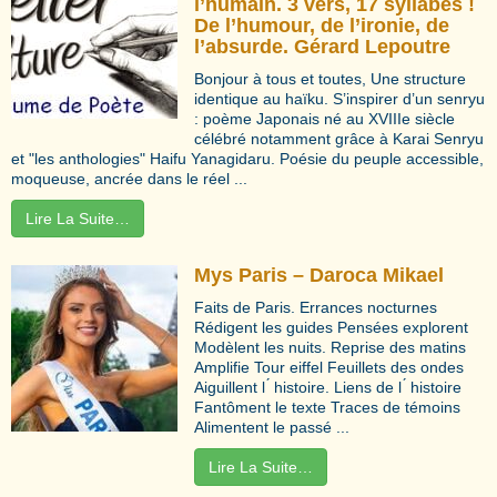
l’humain. 3 vers, 17 syllabes !
De l’humour, de l’ironie, de
l’absurde. Gérard Lepoutre
Bonjour à tous et toutes, Une structure
identique au haïku. S’inspirer d’un senryu
: poème Japonais né au XVIIIe siècle
célébré notamment grâce à Karai Senryu
et "les anthologies" Haifu Yanagidaru. Poésie du peuple accessible,
moqueuse, ancrée dans le réel ...
Lire La Suite…
Mys Paris – Daroca Mikael
Faits de Paris. Errances nocturnes
Rédigent les guides Pensées explorent
Modèlent les nuits. Reprise des matins
Amplifie Tour eiffel Feuillets des ondes
Aiguillent l ́ histoire. Liens de l ́ histoire
Fantôment le texte Traces de témoins
Alimentent le passé ...
Lire La Suite…