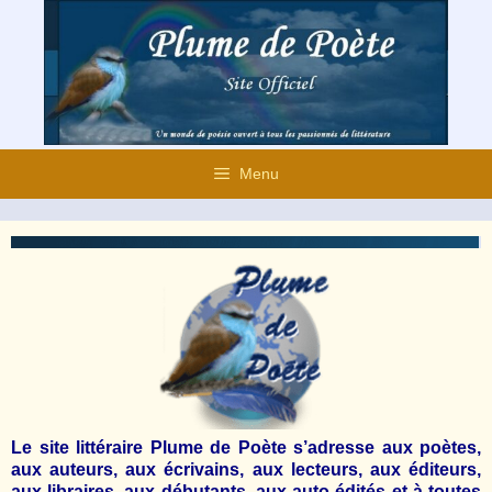
Aller
au
contenu
Menu
Le
site littéraire Plume de Poète s’adresse aux poètes,
aux auteurs, aux écrivains, aux lecteurs, aux éditeurs,
aux libraires, aux débutants, aux auto édités et à toutes