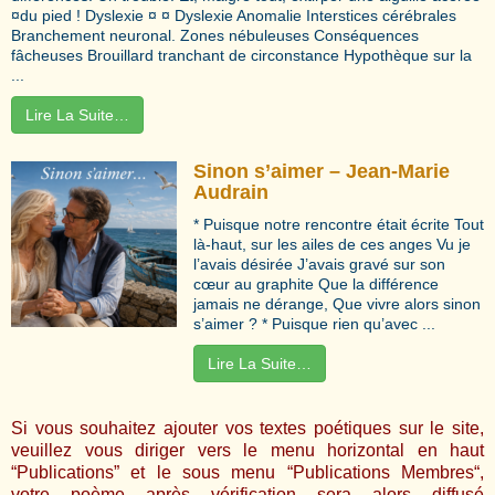
¤du pied ! Dyslexie ¤ ¤ Dyslexie Anomalie Interstices cérébrales
Branchement neuronal. Zones nébuleuses Conséquences
fâcheuses Brouillard tranchant de circonstance Hypothèque sur la
...
Lire La Suite…
Sinon s’aimer – Jean-Marie
Audrain
* Puisque notre rencontre était écrite Tout
là-haut, sur les ailes de ces anges Vu je
l’avais désirée J’avais gravé sur son
cœur au graphite Que la différence
jamais ne dérange, Que vivre alors sinon
s’aimer ? * Puisque rien qu’avec ...
Lire La Suite…
Si vous souhaitez ajouter vos textes poétiques sur le site,
veuillez vous diriger vers le menu horizontal en haut
“Publications” et le sous menu “
Publications Membres
“,
votre poème après vérification sera alors diffusé