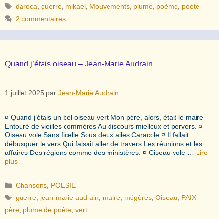
Étiquettes
daroca
,
guerre
,
mikael
,
Mouvements
,
plume
,
poème
,
poète
2 commentaires
Quand j’étais oiseau – Jean-Marie Audrain
1 juillet 2025
par
Jean-Marie Audrain
¤ Quand j’étais un bel oiseau vert Mon père, alors, était le maire
Entouré de vieilles commères Au discours mielleux et pervers. ¤
Oiseau vole Sans ficelle Sous deux ailes Caracole ¤ Il fallait
débusquer le vers Qui faisait aller de travers Les réunions et les
affaires Des régions comme des ministères. ¤ Oiseau vole …
Lire
plus
Catégories
Chansons
,
POESIE
Étiquettes
guerre
,
jean-marie audrain
,
maire
,
mégères
,
Oiseau
,
PAIX
,
père
,
plume de poète
,
vert