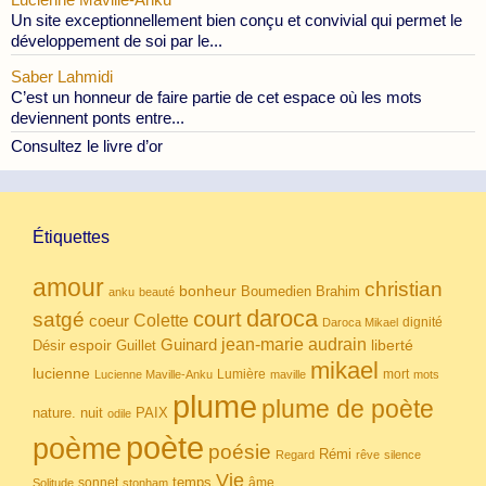
Un site exceptionnellement bien conçu et convivial qui permet le
développement de soi par le...
Saber Lahmidi
C’est un honneur de faire partie de cet espace où les mots
deviennent ponts entre...
Consultez le livre d’or
Étiquettes
amour
christian
bonheur
Boumedien
Brahim
anku
beauté
daroca
court
satgé
coeur
Colette
dignité
Daroca Mikael
Guinard
jean-marie audrain
espoir
Guillet
liberté
Désir
mikael
lucienne
Lumière
mort
Lucienne Maville-Anku
maville
mots
plume
plume de poète
nuit
PAIX
nature.
odile
poète
poème
poésie
Rémi
Regard
rêve
silence
Vie
temps
sonnet
âme
Solitude
stonham