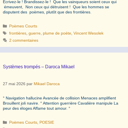
Écrivez-le ! Brandissez-le ! Que les vainqueurs soient ceux qui
émeuvent, Non ceux qui détruisent ! Que les hommes se
disputent des poèmes, plutôt que des frontières.
Catégories
Poèmes Courts
Étiquettes
frontières
,
guerre
,
plume de poète
,
Vincent Wesolek
2 commentaires
Systèmes trompés – Daroca Mikael
27 mai 2026
par
Mikael Daroca
° Navigation hallucine Avancée de collision Menaces amplifient
Brouillent joli navire. ° Attention guerrière Cavalière manipule La
peur des éloges Affame tout amour. °
Catégories
Poèmes Courts
,
POESIE