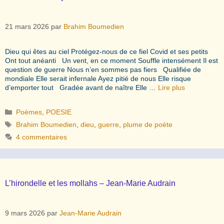
21 mars 2026
par
Brahim Boumedien
Dieu qui êtes au ciel Protégez-nous de ce fiel Covid et ses petits
Ont tout anéanti Un vent, en ce moment Souffle intensément Il est
question de guerre Nous n’en sommes pas fiers Qualifiée de
mondiale Elle serait infernale Ayez pitié de nous Elle risque
d’emporter tout Gradée avant de naître Elle …
Lire plus
Catégories
Poèmes
,
POESIE
Étiquettes
Brahim Boumedien
,
dieu
,
guerre
,
plume de poète
4 commentaires
L’hirondelle et les mollahs – Jean-Marie Audrain
9 mars 2026
par
Jean-Marie Audrain