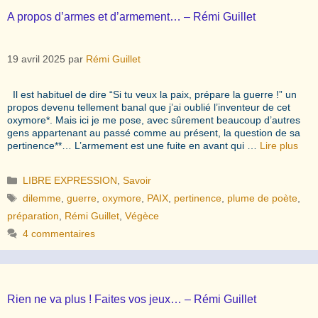
A propos d’armes et d’armement… – Rémi Guillet
19 avril 2025
par
Rémi Guillet
Il est habituel de dire “Si tu veux la paix, prépare la guerre !” un
propos devenu tellement banal que j’ai oublié l’inventeur de cet
oxymore*. Mais ici je me pose, avec sûrement beaucoup d’autres
gens appartenant au passé comme au présent, la question de sa
pertinence**… L’armement est une fuite en avant qui …
Lire plus
Catégories
LIBRE EXPRESSION
,
Savoir
Étiquettes
dilemme
,
guerre
,
oxymore
,
PAIX
,
pertinence
,
plume de poète
,
préparation
,
Rémi Guillet
,
Végèce
4 commentaires
Rien ne va plus ! Faites vos jeux… – Rémi Guillet