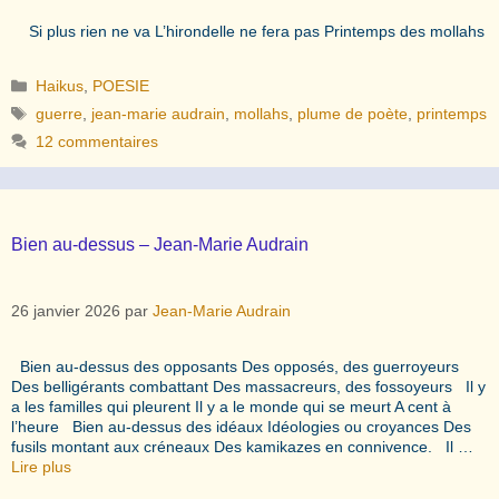
Si plus rien ne va L’hirondelle ne fera pas Printemps des mollahs
Catégories
Haikus
,
POESIE
Étiquettes
guerre
,
jean-marie audrain
,
mollahs
,
plume de poète
,
printemps
12 commentaires
Bien au-dessus – Jean-Marie Audrain
26 janvier 2026
par
Jean-Marie Audrain
Bien au-dessus des opposants Des opposés, des guerroyeurs
Des belligérants combattant Des massacreurs, des fossoyeurs Il y
a les familles qui pleurent Il y a le monde qui se meurt A cent à
l’heure Bien au-dessus des idéaux Idéologies ou croyances Des
fusils montant aux créneaux Des kamikazes en connivence. Il …
Lire plus