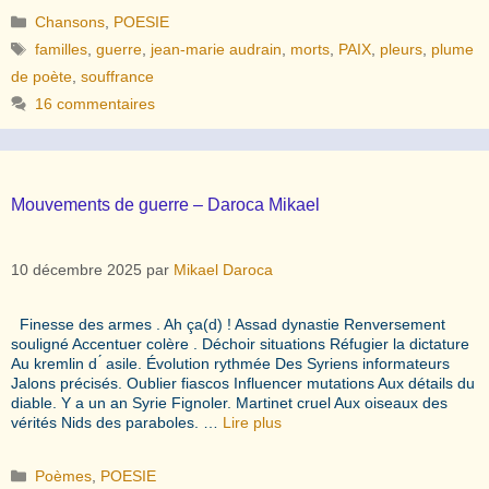
Catégories
Chansons
,
POESIE
Étiquettes
familles
,
guerre
,
jean-marie audrain
,
morts
,
PAIX
,
pleurs
,
plume
de poète
,
souffrance
16 commentaires
Mouvements de guerre – Daroca Mikael
10 décembre 2025
par
Mikael Daroca
Finesse des armes . Ah ça(d) ! Assad dynastie Renversement
souligné Accentuer colère . Déchoir situations Réfugier la dictature
Au kremlin d ́ asile. Évolution rythmée Des Syriens informateurs
Jalons précisés. Oublier fiascos Influencer mutations Aux détails du
diable. Y a un an Syrie Fignoler. Martinet cruel Aux oiseaux des
vérités Nids des paraboles. …
Lire plus
Catégories
Poèmes
,
POESIE