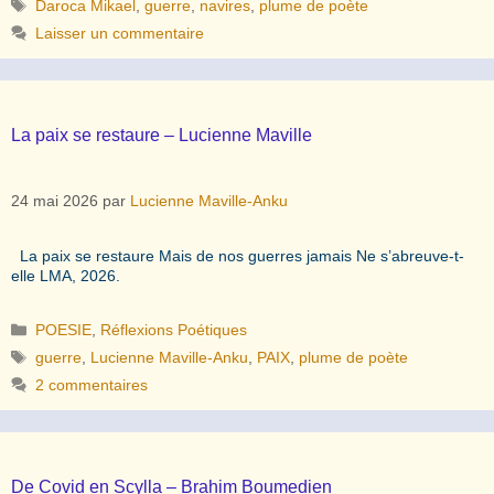
Étiquettes
Daroca Mikael
,
guerre
,
navires
,
plume de poète
Laisser un commentaire
La paix se restaure – Lucienne Maville
24 mai 2026
par
Lucienne Maville-Anku
La paix se restaure Mais de nos guerres jamais Ne s’abreuve-t-
elle LMA, 2026.
Catégories
POESIE
,
Réflexions Poétiques
Étiquettes
guerre
,
Lucienne Maville-Anku
,
PAIX
,
plume de poète
2 commentaires
De Covid en Scylla – Brahim Boumedien