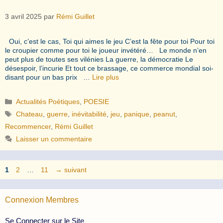
3 avril 2025
par
Rémi Guillet
Oui, c’est le cas, Toi qui aimes le jeu C’est la fête pour toi Pour toi
le croupier comme pour toi le joueur invétéré… Le monde n’en
peut plus de toutes ses vilénies La guerre, la démocratie Le
désespoir, l’incurie Et tout ce brassage, ce commerce mondial soi-
disant pour un bas prix …
Lire plus
Catégories
Actualités Poétiques
,
POESIE
Étiquettes
Chateau
,
guerre
,
inévitabilité
,
jeu
,
panique
,
peanut
,
Recommencer
,
Rémi Guillet
Laisser un commentaire
Page
Page
Page
1
2
…
11
→
suivant
Connexion Membres
Se Connecter sur le Site