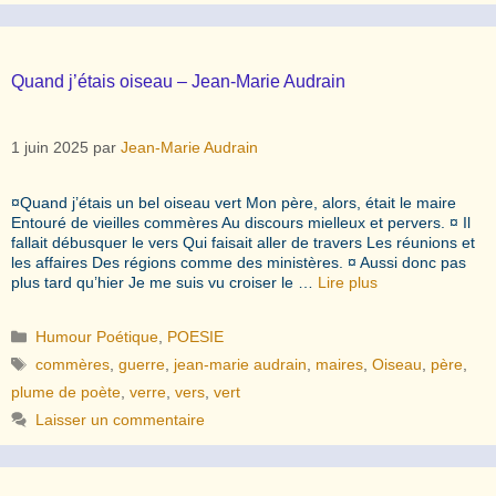
Quand j’étais oiseau – Jean-Marie Audrain
1 juin 2025
par
Jean-Marie Audrain
¤Quand j’étais un bel oiseau vert Mon père, alors, était le maire
Entouré de vieilles commères Au discours mielleux et pervers. ¤ Il
fallait débusquer le vers Qui faisait aller de travers Les réunions et
les affaires Des régions comme des ministères. ¤ Aussi donc pas
plus tard qu’hier Je me suis vu croiser le …
Lire plus
Catégories
Humour Poétique
,
POESIE
Étiquettes
commères
,
guerre
,
jean-marie audrain
,
maires
,
Oiseau
,
père
,
plume de poète
,
verre
,
vers
,
vert
Laisser un commentaire