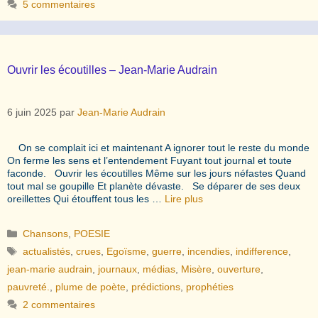
5 commentaires
Ouvrir les écoutilles – Jean-Marie Audrain
6 juin 2025
par
Jean-Marie Audrain
On se complait ici et maintenant A ignorer tout le reste du monde
On ferme les sens et l’entendement Fuyant tout journal et toute
faconde. Ouvrir les écoutilles Même sur les jours néfastes Quand
tout mal se goupille Et planète dévaste. Se déparer de ses deux
oreillettes Qui étouffent tous les …
Lire plus
Catégories
Chansons
,
POESIE
Étiquettes
actualistés
,
crues
,
Egoïsme
,
guerre
,
incendies
,
indifference
,
jean-marie audrain
,
journaux
,
médias
,
Misère
,
ouverture
,
pauvreté.
,
plume de poète
,
prédictions
,
prophéties
2 commentaires