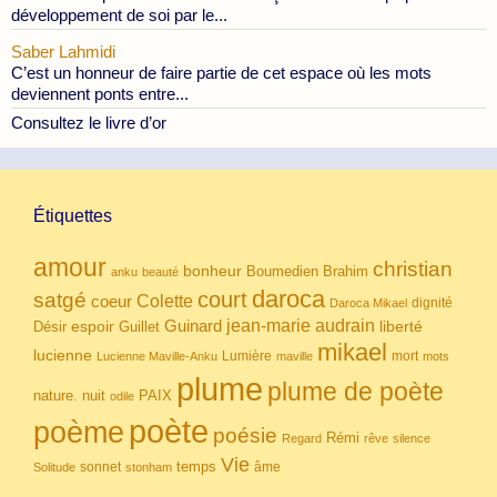
développement de soi par le...
Saber Lahmidi
C’est un honneur de faire partie de cet espace où les mots
deviennent ponts entre...
Consultez le livre d’or
Étiquettes
amour
christian
bonheur
Boumedien
Brahim
anku
beauté
daroca
court
satgé
coeur
Colette
dignité
Daroca Mikael
Guinard
jean-marie audrain
espoir
Guillet
liberté
Désir
mikael
lucienne
Lumière
mort
Lucienne Maville-Anku
maville
mots
plume
plume de poète
nuit
PAIX
nature.
odile
poète
poème
poésie
Rémi
Regard
rêve
silence
Vie
temps
sonnet
âme
Solitude
stonham