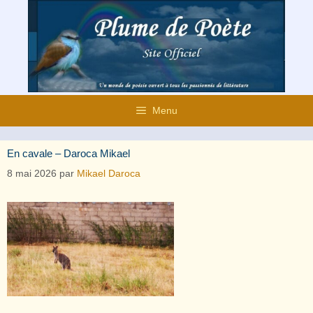
Aller
au
contenu
Menu
En cavale – Daroca Mikael
8 mai 2026
par
Mikael Daroca