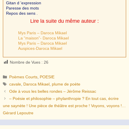
Gitan d 'expression
Paresse des mots
Repos des sens .
Lire la suite du même auteur :
Mys Paris – Daroca Mikael
La “maison”- Daroca Mikael
Mys Paris – Daroca Mikael
Auspices-Daroca Mikael
Nombre de Vues :
26
Catégories
Poèmes Courts
,
POESIE
Étiquettes
cavale
,
Daroca Mikael
,
plume de poète
Ode à vous les belles rondes – Jérôme Reissac
– Poésie et philosophie – phylanthropie ? En tout cas, écrire
une saynète ! Une pièce de théâtre est proche ! Voyons, voyons !…
Gérard Lepoutre