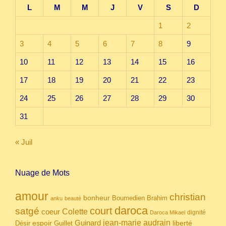
L
M
M
J
V
S
D
1
2
3
4
5
6
7
8
9
10
11
12
13
14
15
16
17
18
19
20
21
22
23
24
25
26
27
28
29
30
31
« Juil
Nuage de Mots
amour
christian
bonheur
Boumedien
Brahim
anku
beauté
daroca
court
satgé
coeur
Colette
dignité
Daroca Mikael
Guinard
jean-marie audrain
espoir
Guillet
liberté
Désir