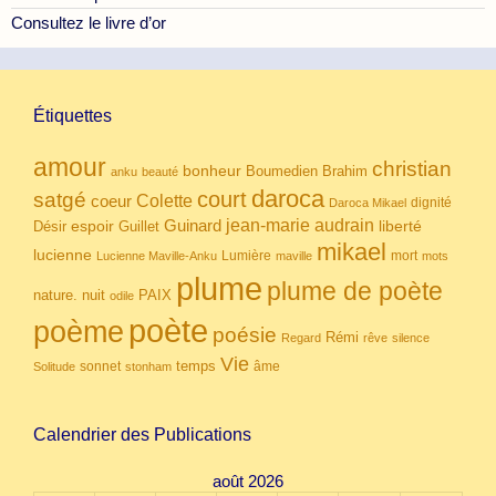
Consultez le livre d’or
Étiquettes
amour
christian
bonheur
Boumedien
Brahim
anku
beauté
daroca
court
satgé
coeur
Colette
dignité
Daroca Mikael
Guinard
jean-marie audrain
espoir
Guillet
liberté
Désir
mikael
lucienne
Lumière
mort
Lucienne Maville-Anku
maville
mots
plume
plume de poète
nuit
PAIX
nature.
odile
poète
poème
poésie
Rémi
Regard
rêve
silence
Vie
temps
sonnet
âme
Solitude
stonham
Calendrier des Publications
août 2026