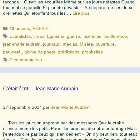
faconde. Ouvrir les écoutilles Même sur les jours néfastes Quand
tout mal se goupille Et planète dévaste. Se déparer de ses deux
oreillettes Qui étouffent tous les …
Lire plus
Catégories
Chansons
,
POESIE
Étiquettes
actualistés
,
crues
,
Egoïsme
,
guerre
,
incendies
,
indifference
,
jean-marie audrain
,
journaux
,
médias
,
Misère
,
ouverture
,
pauvreté.
,
plume de poète
,
prédictions
,
prophéties
2 commentaires
C’était écrit – Jean-Marie Audrain
27 septembre 2024
par
Jean-Marie Audrain
Tous les jours on apprend par des messages Que le crabe
élimine même les petits Parmi les proches de notre entourage Mais
j’entends dire par ceux qui s’en dédient « On n’y peut rien, tout était
écrit ». Dans les médias, radios comme journaux On nous informe