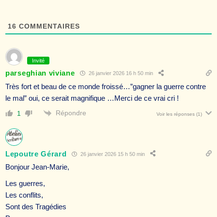
16
COMMENTAIRES
Invité
parseghian viviane
26 janvier 2026 16 h 50 min
Très fort et beau de ce monde froissé…”gagner la guerre contre
le mal” oui, ce serait magnifique …Merci de ce vrai cri !
Répondre
1
Voir les réponses
(1)
Lepoutre Gérard
26 janvier 2026 15 h 50 min
Bonjour Jean-Marie,
Les guerres,
Les conflits,
Sont des Tragédies