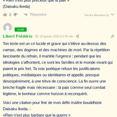
« Rien n’est plus précieux que la paix »
(Daisaku Ikeda)
Répondre
2
Voir les réponses
(1)
Invité
Libert Frédéric
26 janvier 2026 9 h 05 min
Ton texte est un cri lucide et grave qui s’élève au-dessus des
camps, des dogmes et des machines de mort. Par la répétition
lancinante du refrain, il martèle l’urgence : pendant que les
idéologies s’affrontent, ce sont les familles et le monde vivant qui
paient le prix fort. Ta voix poétique refuse les justifications
politiques, médiatiques ou identitaires et appelle, presque
désespérément, à une trêve de conscience. La fin ouvre une
brèche fragile mais nécessaire : la paix comme seul combat
légitime, le bonheur comme horizon à reconquérir.
Voici une citation pour finir de mon défin maître bouddhiste
Daisaku Ikeda. :
«Rien n’est plus barbare que la guerre »