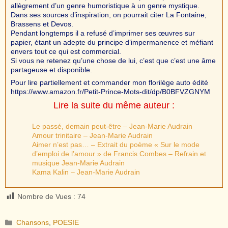
allègrement d’un genre humoristique à un genre mystique.
Dans ses sources d’inspiration, on pourrait citer La Fontaine,
Brassens et Devos.
Pendant longtemps il a refusé d’imprimer ses œuvres sur
papier, étant un adepte du principe d’impermanence et méfiant
envers tout ce qui est commercial.
Si vous ne retenez qu’une chose de lui, c’est que c’est une âme
partageuse et disponible.
Pour lire partiellement et commander mon florilège auto édité
https://www.amazon.fr/Petit-Prince-Mots-dit/dp/B0BFVZGNYM
Lire la suite du même auteur :
Le passé, demain peut-être – Jean-Marie Audrain
Amour trinitaire – Jean-Marie Audrain
Aimer n’est pas… – Extrait du poème « Sur le mode
d’emploi de l’amour » de Francis Combes – Refrain et
musique Jean-Marie Audrain
Kama Kalin – Jean-Marie Audrain
Nombre de Vues :
74
Catégories
Chansons
,
POESIE