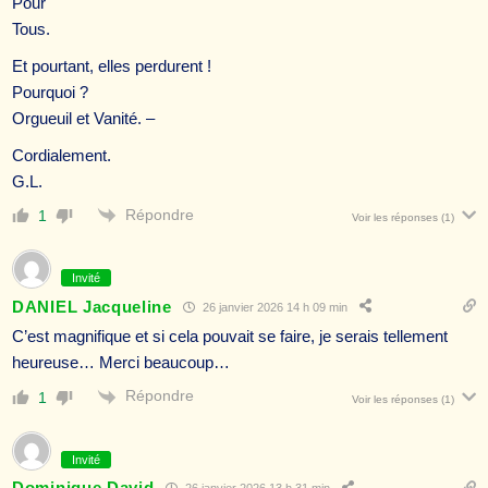
Pour
Tous.
Et pourtant, elles perdurent !
Pourquoi ?
Orgueuil et Vanité. –
Cordialement.
G.L.
Répondre
1
Voir les réponses
(1)
Invité
DANIEL Jacqueline
26 janvier 2026 14 h 09 min
C’est magnifique et si cela pouvait se faire, je serais tellement
heureuse… Merci beaucoup…
Répondre
1
Voir les réponses
(1)
Invité
Dominique David