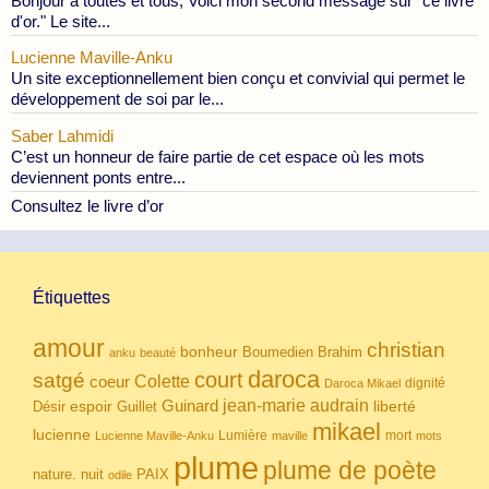
Bonjour à toutes et tous, Voici mon second message sur "ce livre
d'or." Le site...
Lucienne Maville-Anku
Un site exceptionnellement bien conçu et convivial qui permet le
développement de soi par le...
Saber Lahmidi
C’est un honneur de faire partie de cet espace où les mots
deviennent ponts entre...
Consultez le livre d’or
Étiquettes
amour
christian
bonheur
Boumedien
Brahim
anku
beauté
daroca
court
satgé
coeur
Colette
dignité
Daroca Mikael
Guinard
jean-marie audrain
espoir
Guillet
liberté
Désir
mikael
lucienne
Lumière
mort
Lucienne Maville-Anku
maville
mots
plume
plume de poète
nuit
PAIX
nature.
odile