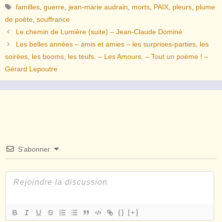
Étiquettes
familles
,
guerre
,
jean-marie audrain
,
morts
,
PAIX
,
pleurs
,
plume
de poète
,
souffrance
Le chemin de Lumière (suite) – Jean-Claude Dominé
Les belles années – amis et amies – les surprises-parties, les
soirées, les booms, les teufs. – Les Amours. – Tout un poème ! –
Gérard Lepoutre
S’abonner
{}
[+]