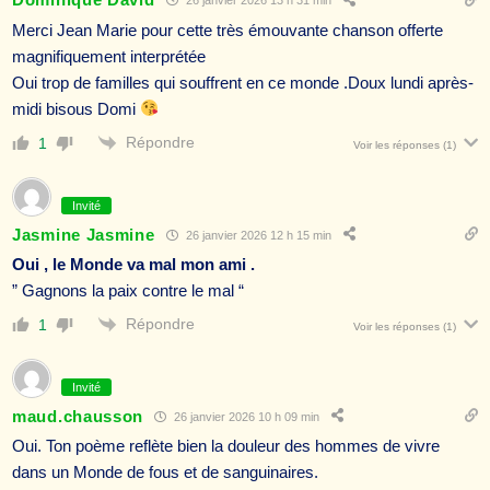
26 janvier 2026 13 h 31 min
Merci Jean Marie pour cette très émouvante chanson offerte
magnifiquement interprétée
Oui trop de familles qui souffrent en ce monde .Doux lundi après-
midi bisous Domi
Répondre
1
Voir les réponses
(1)
Invité
Jasmine Jasmine
26 janvier 2026 12 h 15 min
Oui , le Monde va mal mon ami .
” Gagnons la paix contre le mal “
Répondre
1
Voir les réponses
(1)
Invité
maud.chausson
26 janvier 2026 10 h 09 min
Oui. Ton poème reflète bien la douleur des hommes de vivre
dans un Monde de fous et de sanguinaires.