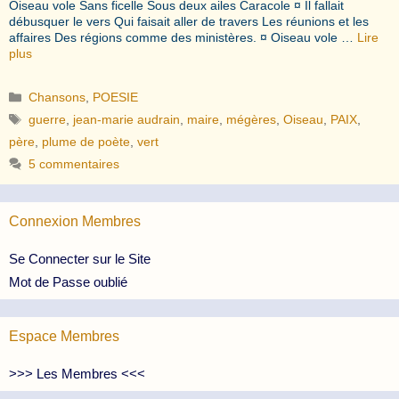
Oiseau vole Sans ficelle Sous deux ailes Caracole ¤ Il fallait
débusquer le vers Qui faisait aller de travers Les réunions et les
affaires Des régions comme des ministères. ¤ Oiseau vole …
Lire
plus
Catégories
Chansons
,
POESIE
Étiquettes
guerre
,
jean-marie audrain
,
maire
,
mégères
,
Oiseau
,
PAIX
,
père
,
plume de poète
,
vert
5 commentaires
Connexion Membres
Se Connecter sur le Site
Mot de Passe oublié
Espace Membres
>>> Les Membres <<<