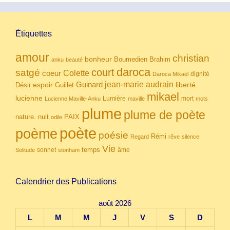
Étiquettes
amour
christian
bonheur
Boumedien
Brahim
anku
beauté
daroca
court
satgé
coeur
Colette
dignité
Daroca Mikael
Guinard
jean-marie audrain
espoir
Guillet
liberté
Désir
mikael
lucienne
Lumière
mort
Lucienne Maville-Anku
maville
mots
plume
plume de poète
nuit
PAIX
nature.
odile
poète
poème
poésie
Rémi
Regard
rêve
silence
Vie
temps
sonnet
âme
Solitude
stonham
Calendrier des Publications
août 2026
L
M
M
J
V
S
D