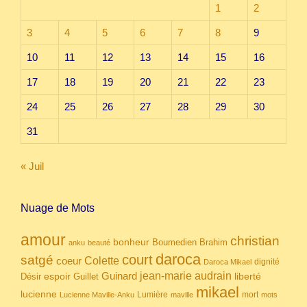
1
2
3
4
5
6
7
8
9
10
11
12
13
14
15
16
17
18
19
20
21
22
23
24
25
26
27
28
29
30
31
« Juil
Nuage de Mots
amour
christian
bonheur
Boumedien
Brahim
anku
beauté
daroca
court
satgé
coeur
Colette
dignité
Daroca Mikael
Guinard
jean-marie audrain
espoir
Guillet
liberté
Désir
mikael
lucienne
Lumière
mort
Lucienne Maville-Anku
maville
mots