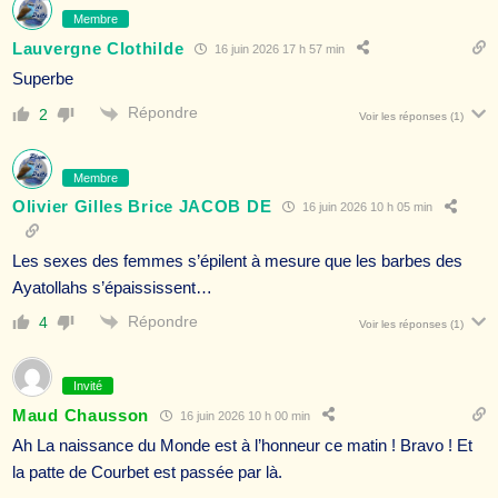
Membre
Lauvergne Clothilde
16 juin 2026 17 h 57 min
Superbe
Répondre
2
Voir les réponses
(1)
Membre
Olivier Gilles Brice JACOB DE
16 juin 2026 10 h 05 min
Les sexes des femmes s’épilent à mesure que les barbes des
Ayatollahs s’épaississent…
Répondre
4
Voir les réponses
(1)
Invité
Maud Chausson
16 juin 2026 10 h 00 min
Ah La naissance du Monde est à l’honneur ce matin ! Bravo ! Et
la patte de Courbet est passée par là.