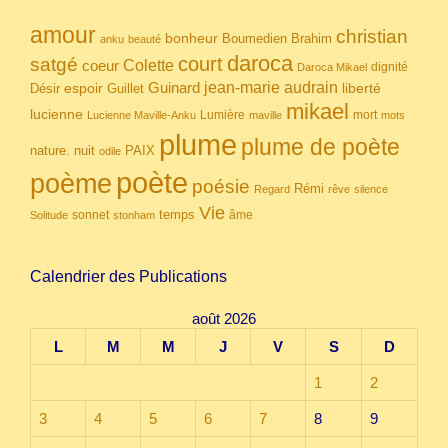
amour
christian
bonheur
Boumedien
Brahim
anku
beauté
daroca
court
satgé
coeur
Colette
dignité
Daroca Mikael
Guinard
jean-marie audrain
espoir
Guillet
liberté
Désir
mikael
lucienne
Lumière
mort
Lucienne Maville-Anku
maville
mots
plume
plume de poète
nuit
PAIX
nature.
odile
poète
poème
poésie
Rémi
Regard
rêve
silence
Vie
temps
sonnet
âme
Solitude
stonham
Calendrier des Publications
août 2026
L
M
M
J
V
S
D
1
2
3
4
5
6
7
8
9