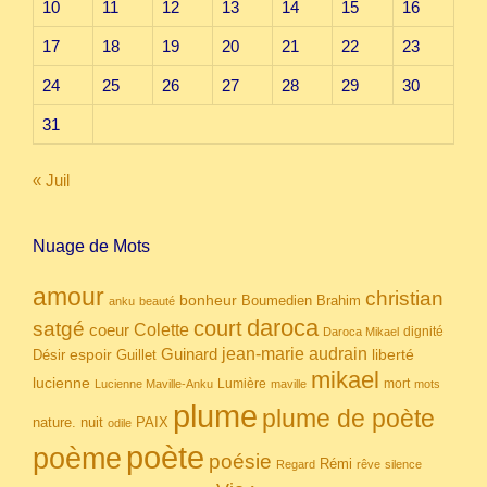
10
11
12
13
14
15
16
17
18
19
20
21
22
23
24
25
26
27
28
29
30
31
« Juil
Nuage de Mots
amour
christian
bonheur
Boumedien
Brahim
anku
beauté
daroca
court
satgé
coeur
Colette
dignité
Daroca Mikael
Guinard
jean-marie audrain
espoir
Guillet
liberté
Désir
mikael
lucienne
Lumière
mort
Lucienne Maville-Anku
maville
mots
plume
plume de poète
nuit
PAIX
nature.
odile
poète
poème
poésie
Rémi
Regard
rêve
silence