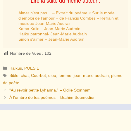
Lire la suite du même auteur :
Aimer n’est pas… – Extrait du poème « Sur le mode
d’emploi de l’amour » de Francis Combes – Refrain et
musique Jean-Marie Audrain
Kama Kalin – Jean-Marie Audrain
Haïku patronnal- Jean-Marie Audrain
Sinon s’aimer – Jean-Marie Audrain
Nombre de Vues :
102
Catégories
Haikus
,
POESIE
Étiquettes
Bible
,
chat
,
Courbet
,
dieu
,
femme
,
jean-marie audrain
,
plume
de poète
“Au revoir petite Lyhanna.” – Odile Stonham
À l’ombre de tes poèmes – Brahim Boumedien