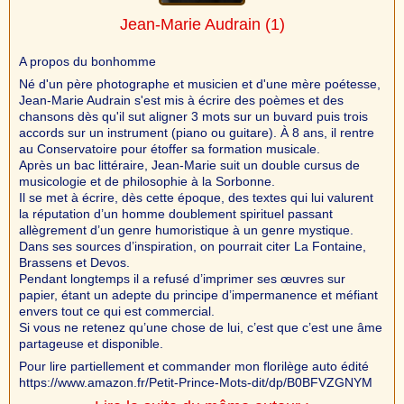
Jean-Marie Audrain
(1)
A propos du bonhomme
Né d'un père photographe et musicien et d'une mère poétesse,
Jean-Marie Audrain s'est mis à écrire des poèmes et des
chansons dès qu'il sut aligner 3 mots sur un buvard puis trois
accords sur un instrument (piano ou guitare). À 8 ans, il rentre
au Conservatoire pour étoffer sa formation musicale.
Après un bac littéraire, Jean-Marie suit un double cursus de
musicologie et de philosophie à la Sorbonne.
Il se met à écrire, dès cette époque, des textes qui lui valurent
la réputation d’un homme doublement spirituel passant
allègrement d’un genre humoristique à un genre mystique.
Dans ses sources d’inspiration, on pourrait citer La Fontaine,
Brassens et Devos.
Pendant longtemps il a refusé d’imprimer ses œuvres sur
papier, étant un adepte du principe d’impermanence et méfiant
envers tout ce qui est commercial.
Si vous ne retenez qu’une chose de lui, c’est que c’est une âme
partageuse et disponible.
Pour lire partiellement et commander mon florilège auto édité
https://www.amazon.fr/Petit-Prince-Mots-dit/dp/B0BFVZGNYM