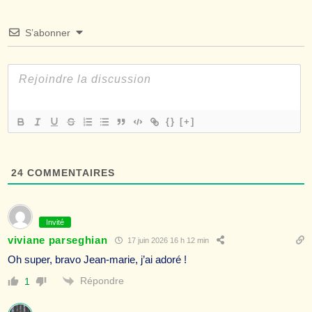
S’abonner
{}
[+]
24
COMMENTAIRES
Invité
viviane parseghian
17 juin 2026 16 h 12 min
Oh super, bravo Jean-marie, j’ai adoré !
Répondre
1