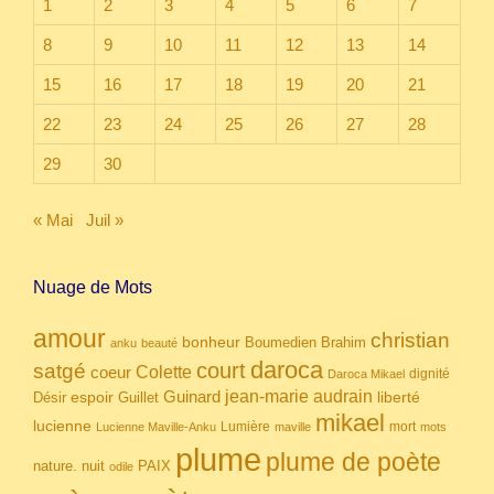
1
2
3
4
5
6
7
8
9
10
11
12
13
14
15
16
17
18
19
20
21
22
23
24
25
26
27
28
29
30
« Mai
Juil »
Nuage de Mots
amour
christian
bonheur
Boumedien
Brahim
anku
beauté
daroca
court
satgé
coeur
Colette
dignité
Daroca Mikael
Guinard
jean-marie audrain
espoir
Guillet
liberté
Désir
mikael
lucienne
Lumière
mort
Lucienne Maville-Anku
maville
mots
plume
plume de poète
nuit
PAIX
nature.
odile