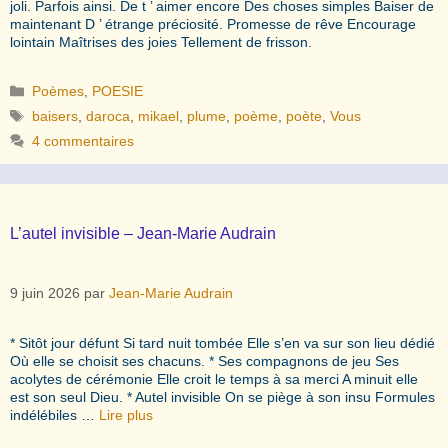
joli. Parfois ainsi. De t ’ aimer encore Des choses simples Baiser de
maintenant D ’ étrange préciosité. Promesse de rêve Encourage
lointain Maîtrises des joies Tellement de frisson.
Catégories
Poèmes
,
POESIE
Étiquettes
baisers
,
daroca
,
mikael
,
plume
,
poème
,
poète
,
Vous
4 commentaires
L’autel invisible – Jean-Marie Audrain
9 juin 2026
par
Jean-Marie Audrain
* Sitôt jour défunt Si tard nuit tombée Elle s’en va sur son lieu dédié
Où elle se choisit ses chacuns. * Ses compagnons de jeu Ses
acolytes de cérémonie Elle croit le temps à sa merci A minuit elle
est son seul Dieu. * Autel invisible On se piège à son insu Formules
indélébiles …
Lire plus