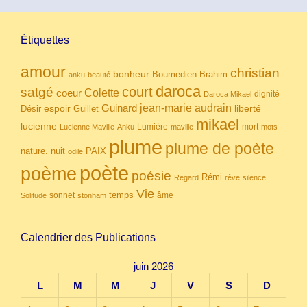
Étiquettes
amour
christian
bonheur
Boumedien
Brahim
anku
beauté
daroca
court
satgé
coeur
Colette
dignité
Daroca Mikael
Guinard
jean-marie audrain
espoir
Guillet
liberté
Désir
mikael
lucienne
Lumière
mort
Lucienne Maville-Anku
maville
mots
plume
plume de poète
nuit
PAIX
nature.
odile
poète
poème
poésie
Rémi
Regard
rêve
silence
Vie
temps
sonnet
âme
Solitude
stonham
Calendrier des Publications
juin 2026
L
M
M
J
V
S
D