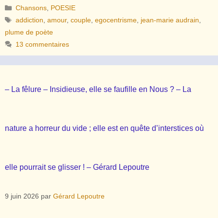
Catégories
Chansons
,
POESIE
Étiquettes
addiction
,
amour
,
couple
,
egocentrisme
,
jean-marie audrain
,
plume de poète
13 commentaires
– La fêlure – Insidieuse, elle se faufille en Nous ? – La
nature a horreur du vide ; elle est en quête d’interstices où
elle pourrait se glisser ! – Gérard Lepoutre
9 juin 2026
par
Gérard Lepoutre