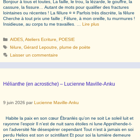
Bonjour à tous et toutes, La faille, le trou, la lézarde, le gouffre, la
cassure, la fissure… Autant de mots pour qualifier des fractures
lointaines ou récentes ! La fêlure ¤ ¤ Parfois très discrète, la fêlure
Cherche à tout prix une faille ; Fêlure, à mon oreille, tu murmures !
Insidieuse, au corps tu me travailles. …
Lire plus
Catégories
AIDES
,
Ateliers Ecriture
,
POESIE
Étiquettes
félure
,
Gérard Lepoutre
,
plume de poète
Laisser un commentaire
Hélianthe (en acrostiche) – Lucienne Maville-Anku
9 juin 2026
par
Lucienne Maville-Anku
Habite la paix en son cœur Ébranlés qu’on ne soit Le soleil luit et
rayonne l’espoir Il n’est de nuit sans étoiles ni lune Appréhende-t-
on l’adversité Ne désespérer cependant Tout n’est à jamais en soi
perdu Helios est son or scintillant Et pour soi la lumière demeure