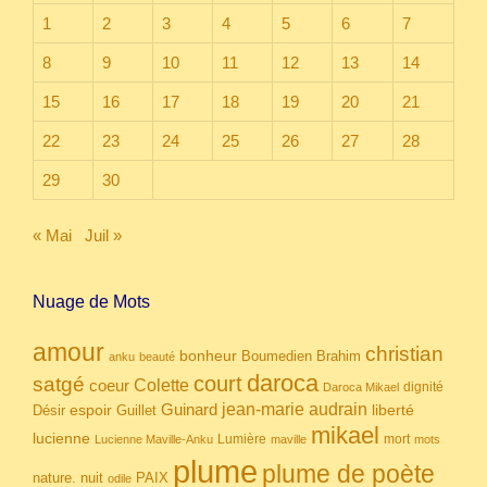
1
2
3
4
5
6
7
8
9
10
11
12
13
14
15
16
17
18
19
20
21
22
23
24
25
26
27
28
29
30
« Mai
Juil »
Nuage de Mots
amour
christian
bonheur
Boumedien
Brahim
anku
beauté
daroca
court
satgé
coeur
Colette
dignité
Daroca Mikael
Guinard
jean-marie audrain
espoir
Guillet
liberté
Désir
mikael
lucienne
Lumière
mort
Lucienne Maville-Anku
maville
mots
plume
plume de poète
nuit
PAIX
nature.
odile