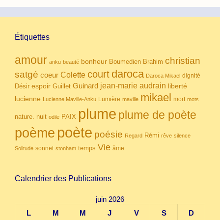
Étiquettes
amour
christian
bonheur
Boumedien
Brahim
anku
beauté
daroca
court
satgé
coeur
Colette
dignité
Daroca Mikael
Guinard
jean-marie audrain
espoir
Guillet
liberté
Désir
mikael
lucienne
Lumière
mort
Lucienne Maville-Anku
maville
mots
plume
plume de poète
nuit
PAIX
nature.
odile
poète
poème
poésie
Rémi
Regard
rêve
silence
Vie
temps
sonnet
âme
Solitude
stonham
Calendrier des Publications
juin 2026
L
M
M
J
V
S
D