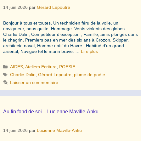
14 juin 2026
par
Gérard Lepoutre
Bonjour à tous et toutes, Un technicien féru de la voile, un
navigateur, nous quitte. Hommage. Vents violents des globes
Charlie Dalin, Compétiteur d’exception ; Famille, amis plongés dans
le chagrin, Premiers pas en mer dès six ans à Crozon. Skipper,
architecte naval, Homme natif du Havre ; Habitué d’un grand
arsenal, Navigue tel le marin brave. …
Lire plus
Catégories
AIDES
,
Ateliers Ecriture
,
POESIE
Étiquettes
Charlie Dalin
,
Gérard Lepoutre
,
plume de poète
Laisser un commentaire
Au fin fond de soi – Lucienne Maville-Anku
14 juin 2026
par
Lucienne Maville-Anku