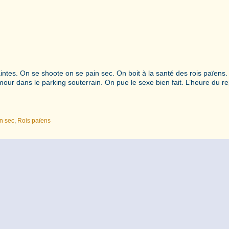
tes. On se shoote on se pain sec. On boit à la santé des rois païens.
ur dans le parking souterrain. On pue le sexe bien fait. L’heure du re
n sec
,
Rois païens