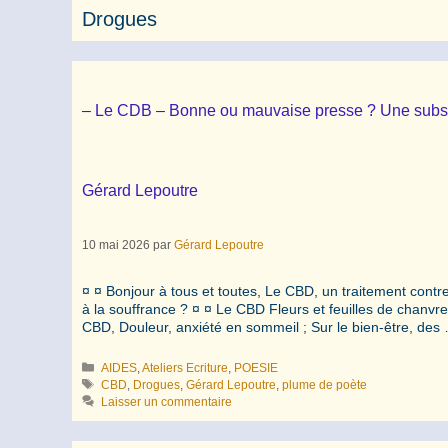
Drogues
– Le CDB – Bonne ou mauvaise presse ? Une substan
Gérard Lepoutre
10 mai 2026
par
Gérard Lepoutre
¤ ¤ Bonjour à tous et toutes, Le CBD, un traitement contr
à la souffrance ? ¤ ¤ Le CBD Fleurs et feuilles de chanvr
CBD, Douleur, anxiété en sommeil ; Sur le bien-être, de
Catégories
AIDES
,
Ateliers Ecriture
,
POESIE
Étiquettes
CBD
,
Drogues
,
Gérard Lepoutre
,
plume de poète
Laisser un commentaire