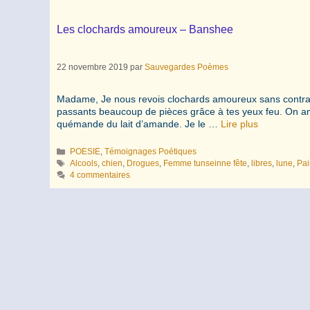
Les clochards amoureux – Banshee
22 novembre 2019
par
Sauvegardes Poèmes
Madame, Je nous revois clochards amoureux sans contrain
passants beaucoup de pièces grâce à tes yeux feu. On amo
quémande du lait d’amande. Je le …
Lire plus
Catégories
POESIE
,
Témoignages Poétiques
Étiquettes
Alcools
,
chien
,
Drogues
,
Femme tunseinne fête
,
libres
,
lune
,
Pai
4 commentaires