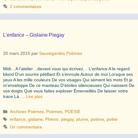
2 commentaires
L’enfance – Gislaine Piegay
20 mars 2015
par
Sauvegardes Poèmes
Midi…A l’atelier…devant vous qui écrivez… L’enfance A le regard
blond D’un sourire pétillant Et s’enroule Autour de moi Lorsque ses
yeux A les mille couleurs De vos visages Qui sèment les mots Et je
m’enveloppe De ce manteau D’étoiles silencieuses Qui naissent De
vos doigts Que vous faites exploser Émerveillés De laisser votre
trace Là …
Lire plus
Catégories
Archives Poèmes
,
Poèmes
,
POESIE
Étiquettes
enfance
,
gislaine
,
Phénix
,
piegay
,
plume
,
poème
,
poète
Un commentaire