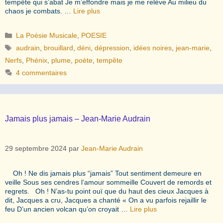
tempête qui s’abat Je m’effondre mais je me relève Au milieu du
chaos je combats. …
Lire plus
Catégories
La Poésie Musicale
,
POESIE
Étiquettes
audrain
,
brouillard
,
déni
,
dépression
,
idées noires
,
jean-marie
,
Nerfs
,
Phénix
,
plume
,
poète
,
tempête
4 commentaires
Jamais plus jamais – Jean-Marie Audrain
29 septembre 2024
par
Jean-Marie Audrain
Oh ! Ne dis jamais plus “jamais” Tout sentiment demeure en
veille Sous ses cendres l’amour sommeille Couvert de remords et
regrets. Oh ! N’as-tu point ouï que du haut des cieux Jacques à
dit, Jacques a cru, Jacques a chanté « On a vu parfois rejaillir le
feu D’un ancien volcan qu’on croyait …
Lire plus