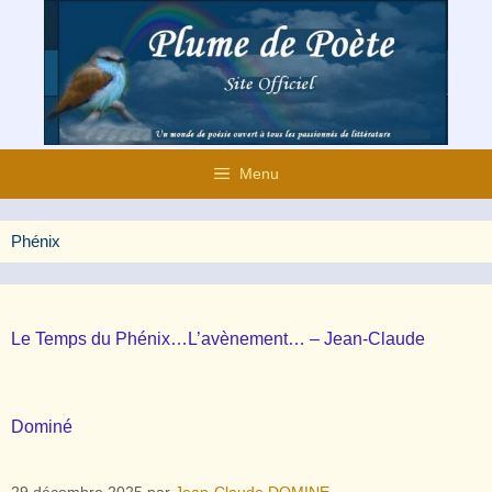
Aller
au
contenu
Menu
Phénix
Le Temps du Phénix…L’avènement… – Jean-Claude
Dominé
29 décembre 2025
par
Jean-Claude DOMINE