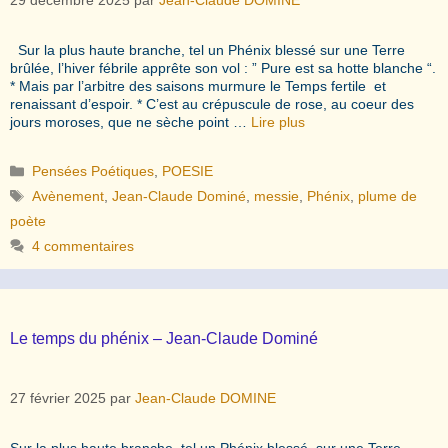
Sur la plus haute branche, tel un Phénix blessé sur une Terre
brûlée, l’hiver fébrile apprête son vol : ” Pure est sa hotte blanche “.
* Mais par l’arbitre des saisons murmure le Temps fertile et
renaissant d’espoir. * C’est au crépuscule de rose, au coeur des
jours moroses, que ne sèche point …
Lire plus
Catégories
Pensées Poétiques
,
POESIE
Étiquettes
Avènement
,
Jean-Claude Dominé
,
messie
,
Phénix
,
plume de
poète
4 commentaires
Le temps du phénix – Jean-Claude Dominé
27 février 2025
par
Jean-Claude DOMINE
Sur la plus haute branche, tel un Phénix blessé, sur une Terre