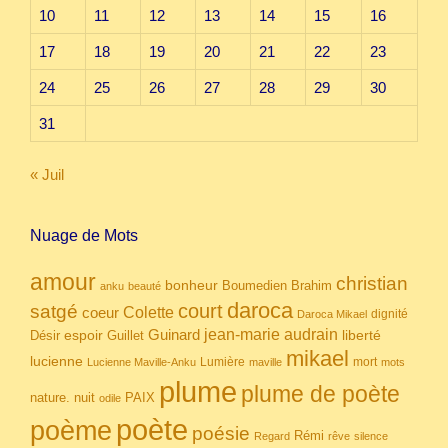
10
11
12
13
14
15
16
17
18
19
20
21
22
23
24
25
26
27
28
29
30
31
« Juil
Nuage de Mots
amour
christian
bonheur
Boumedien
Brahim
anku
beauté
daroca
court
satgé
coeur
Colette
dignité
Daroca Mikael
Guinard
jean-marie audrain
espoir
Guillet
liberté
Désir
mikael
lucienne
Lumière
mort
Lucienne Maville-Anku
maville
mots
plume
plume de poète
nuit
PAIX
nature.
odile
poète
poème
poésie
Rémi
Regard
rêve
silence