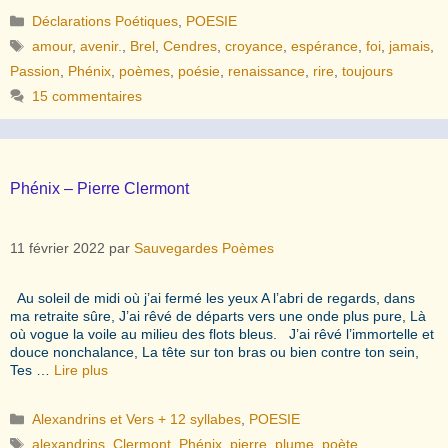
Catégories
Déclarations Poétiques
,
POESIE
Étiquettes
amour
,
avenir.
,
Brel
,
Cendres
,
croyance
,
espérance
,
foi
,
jamais
,
Passion
,
Phénix
,
poèmes
,
poésie
,
renaissance
,
rire
,
toujours
15 commentaires
Phénix – Pierre Clermont
11 février 2022
par
Sauvegardes Poèmes
Au soleil de midi où j’ai fermé les yeux A l’abri de regards, dans
ma retraite sûre, J’ai rêvé de départs vers une onde plus pure, Là
où vogue la voile au milieu des flots bleus. J’ai rêvé l’immortelle et
douce nonchalance, La tête sur ton bras ou bien contre ton sein,
Tes …
Lire plus
Catégories
Alexandrins et Vers + 12 syllabes
,
POESIE
Étiquettes
alexandrins
,
Clermont
,
Phénix
,
pierre
,
plume
,
poète