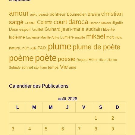
amour
christian
bonheur
Boumedien
Brahim
anku
beauté
daroca
court
satgé
coeur
Colette
dignité
Daroca Mikael
Guinard
jean-marie audrain
espoir
Guillet
liberté
Désir
mikael
lucienne
Lumière
mort
Lucienne Maville-Anku
maville
mots
plume
plume de poète
nuit
PAIX
nature.
odile
poète
poème
poésie
Rémi
Regard
rêve
silence
Vie
temps
sonnet
âme
Solitude
stonham
Calendrier des Publications
août 2026
L
M
M
J
V
S
D
1
2
3
4
5
6
7
8
9