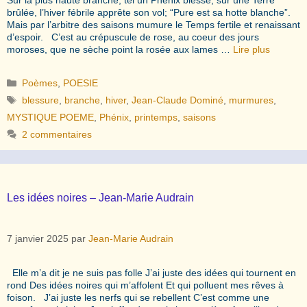
brûlée, l’hiver fébrile apprête son vol; “Pure est sa hotte blanche”.
Mais par l’arbitre des saisons mumure le Temps fertile et renaissant
d’espoir. C’est au crépuscule de rose, au coeur des jours
moroses, que ne sèche point la rosée aux lames …
Lire plus
Catégories
Poèmes
,
POESIE
Étiquettes
blessure
,
branche
,
hiver
,
Jean-Claude Dominé
,
murmures
,
MYSTIQUE POEME
,
Phénix
,
printemps
,
saisons
2 commentaires
Les idées noires – Jean-Marie Audrain
7 janvier 2025
par
Jean-Marie Audrain
Elle m’a dit je ne suis pas folle J’ai juste des idées qui tournent en
rond Des idées noires qui m’affolent Et qui polluent mes rêves à
foison. J’ai juste les nerfs qui se rebellent C’est comme une