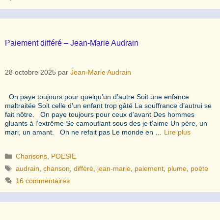
Paiement différé – Jean-Marie Audrain
28 octobre 2025
par
Jean-Marie Audrain
On paye toujours pour quelqu’un d’autre Soit une enfance
maltraitée Soit celle d’un enfant trop gâté La souffrance d’autrui se
fait nôtre. On paye toujours pour ceux d’avant Des hommes
gluants à l’extrême Se camouflant sous des je t’aime Un père, un
mari, un amant. On ne refait pas Le monde en …
Lire plus
Catégories
Chansons
,
POESIE
Étiquettes
audrain
,
chanson
,
diffėrė
,
jean-marie
,
paiement
,
plume
,
poète
16 commentaires