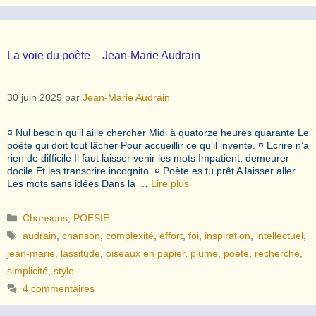
La voie du poète – Jean-Marie Audrain
30 juin 2025
par
Jean-Marie Audrain
¤ Nul besoin qu’il aille chercher Midi à quatorze heures quarante Le
poète qui doit tout lâcher Pour accueillir ce qu’il invente. ¤ Ecrire n’a
rien de difficile Il faut laisser venir les mots Impatient, demeurer
docile Et les transcrire incognito. ¤ Poète es tu prêt A laisser aller
Les mots sans idées Dans la …
Lire plus
Catégories
Chansons
,
POESIE
Étiquettes
audrain
,
chanson
,
complexité
,
effort
,
foi
,
inspiration
,
intellectuel
,
jean-marie
,
lassitude
,
oiseaux en papier
,
plume
,
poète
,
recherche
,
simplicité
,
style
4 commentaires