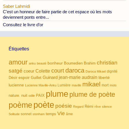
Saber Lahmidi
C’est un honneur de faire partie de cet espace où les mots
deviennent ponts entre...
Consultez le livre d’or
Étiquettes
amour
christian
bonheur
Boumedien
Brahim
anku
beauté
daroca
court
satgé
coeur
Colette
dignité
Daroca Mikael
Guinard
jean-marie audrain
espoir
Guillet
liberté
Désir
mikael
lucienne
Lumière
mort
Lucienne Maville-Anku
maville
mots
plume
plume de poète
nuit
PAIX
nature.
odile
poète
poème
poésie
Rémi
Regard
rêve
silence
Vie
temps
sonnet
âme
Solitude
stonham