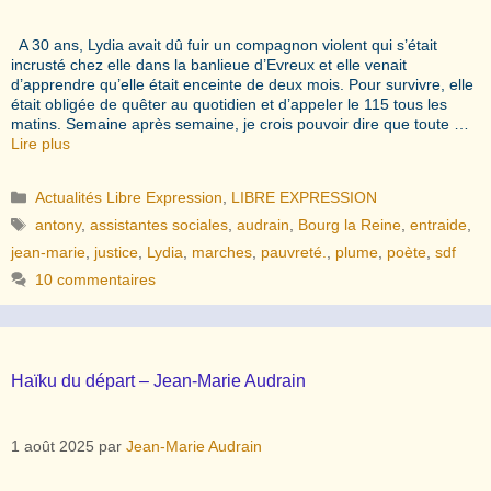
A 30 ans, Lydia avait dû fuir un compagnon violent qui s’était
incrusté chez elle dans la banlieue d’Evreux et elle venait
d’apprendre qu’elle était enceinte de deux mois. Pour survivre, elle
était obligée de quêter au quotidien et d’appeler le 115 tous les
matins. Semaine après semaine, je crois pouvoir dire que toute …
Lire plus
Catégories
Actualités Libre Expression
,
LIBRE EXPRESSION
Étiquettes
antony
,
assistantes sociales
,
audrain
,
Bourg la Reine
,
entraide
,
jean-marie
,
justice
,
Lydia
,
marches
,
pauvreté.
,
plume
,
poète
,
sdf
10 commentaires
Haïku du départ – Jean-Marie Audrain
1 août 2025
par
Jean-Marie Audrain