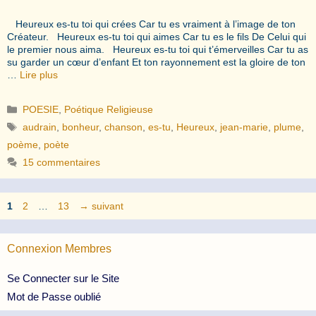
Heureux es-tu toi qui crées Car tu es vraiment à l’image de ton
Créateur. Heureux es-tu toi qui aimes Car tu es le fils De Celui qui
le premier nous aima. Heureux es-tu toi qui t’émerveilles Car tu as
su garder un cœur d’enfant Et ton rayonnement est la gloire de ton
…
Lire plus
Catégories
POESIE
,
Poétique Religieuse
Étiquettes
audrain
,
bonheur
,
chanson
,
es-tu
,
Heureux
,
jean-marie
,
plume
,
poème
,
poète
15 commentaires
Page
Page
Page
1
2
…
13
→
suivant
Connexion Membres
Se Connecter sur le Site
Mot de Passe oublié