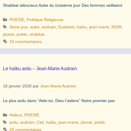
Shabbat silencieux Aube du troisième jour Des femmes veillaient
Catégories
POESIE
,
Poétique Religieuse
Étiquettes
3ème jour
,
aube
,
audrain
,
Guettant
,
haïku
,
jean-marie
,
NOIR
,
plume
,
poète
,
shabbat
10 commentaires
Le haïku ardu – Jean-Marie Audrain
16 janvier 2026
par
Jean-Marie Audrain
Le plus ardu dans “Aide-toi, Dieu t’aidera” Notre premier pas
Catégories
Haikus
,
POESIE
Étiquettes
ardu
,
audrain
,
Ciel
,
haïku
,
jean-marie
,
plume
,
poète
20 commentaires