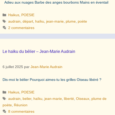
Adieu aux nuages Barbe des anges bourbons Mains en éventail
Catégories
Haikus
,
POESIE
Étiquettes
audrain
,
départ
,
haïku
,
jean-marie
,
plume
,
poète
2 commentaires
Le haïku du bélier – Jean-Marie Audrain
6 juillet 2025
par
Jean-Marie Audrain
Dis-moi le bélier Pourquoi aimes-tu les grilles Oiseau libéré ?
Catégories
Haikus
,
POESIE
Étiquettes
audrain
,
belier
,
haïku
,
jean-marie
,
liberté
,
Oiseaux
,
plume de
poète
,
Réunion
8 commentaires