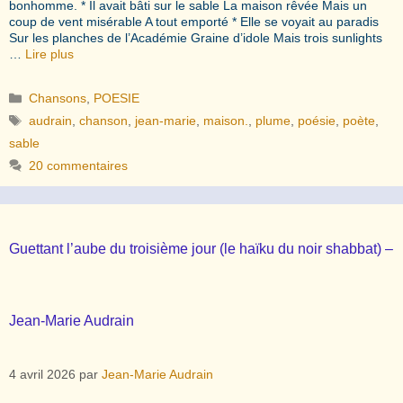
bonhomme. * Il avait bâti sur le sable La maison rêvée Mais un
coup de vent misérable A tout emporté * Elle se voyait au paradis
Sur les planches de l’Académie Graine d’idole Mais trois sunlights
…
Lire plus
Catégories
Chansons
,
POESIE
Étiquettes
audrain
,
chanson
,
jean-marie
,
maison.
,
plume
,
poésie
,
poète
,
sable
20 commentaires
Guettant l’aube du troisième jour (le haïku du noir shabbat) –
Jean-Marie Audrain
4 avril 2026
par
Jean-Marie Audrain