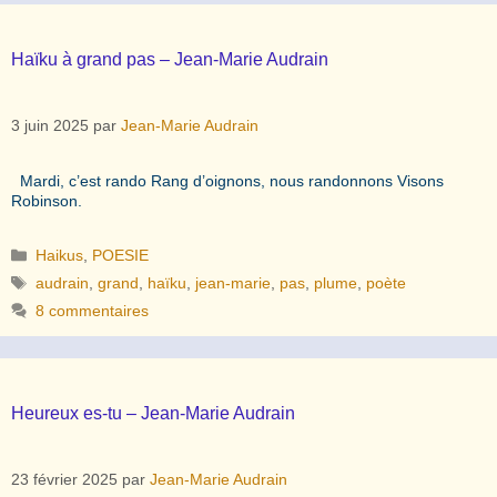
Haïku à grand pas – Jean-Marie Audrain
3 juin 2025
par
Jean-Marie Audrain
Mardi, c’est rando Rang d’oignons, nous randonnons Visons
Robinson.
Catégories
Haikus
,
POESIE
Étiquettes
audrain
,
grand
,
haïku
,
jean-marie
,
pas
,
plume
,
poète
8 commentaires
Heureux es-tu – Jean-Marie Audrain
23 février 2025
par
Jean-Marie Audrain