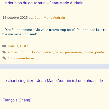
Le doublon du doux brun – Jean-Marie Audrain
15 octobre 2025
par
Jean-Marie Audrain
Dire à une femme : “Je vous trouve trop belle” Pour ne pas lui dire
“Je me sens trop seul”.
Catégories
Haikus
,
POESIE
Étiquettes
audrain
,
brun
,
Doublon
,
doux
,
haïku
,
jean-marie
,
plume
,
poète
19 commentaires
Le chant singulier – Jean-Marie Audrain (c.f une phrase de
François Cheng)