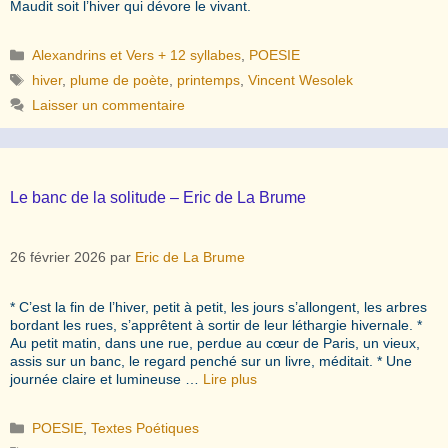
Maudit soit l’hiver qui dévore le vivant.
Catégories
Alexandrins et Vers + 12 syllabes
,
POESIE
Étiquettes
hiver
,
plume de poète
,
printemps
,
Vincent Wesolek
Laisser un commentaire
Le banc de la solitude – Eric de La Brume
26 février 2026
par
Eric de La Brume
* C’est la fin de l’hiver, petit à petit, les jours s’allongent, les arbres
bordant les rues, s’apprêtent à sortir de leur léthargie hivernale. *
Au petit matin, dans une rue, perdue au cœur de Paris, un vieux,
assis sur un banc, le regard penché sur un livre, méditait. * Une
journée claire et lumineuse …
Lire plus
Catégories
POESIE
,
Textes Poétiques