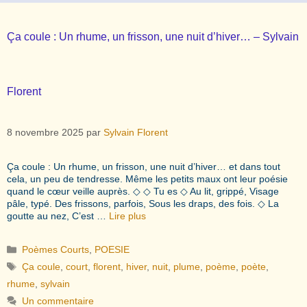
Ça coule : Un rhume, un frisson, une nuit d’hiver… – Sylvain
Florent
8 novembre 2025
par
Sylvain Florent
Ça coule : Un rhume, un frisson, une nuit d’hiver… et dans tout
cela, un peu de tendresse. Même les petits maux ont leur poésie
quand le cœur veille auprès. ◇ ◇ Tu es ◇ Au lit, grippé, Visage
pâle, typé. Des frissons, parfois, Sous les draps, des fois. ◇ La
goutte au nez, C’est …
Lire plus
Catégories
Poèmes Courts
,
POESIE
Étiquettes
Ça coule
,
court
,
florent
,
hiver
,
nuit
,
plume
,
poème
,
poète
,
rhume
,
sylvain
Un commentaire