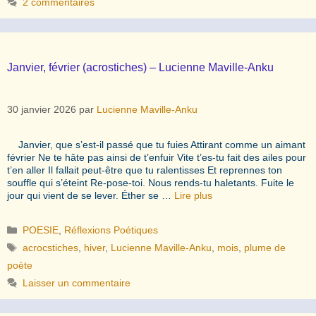
2 commentaires
Janvier, février (acrostiches) – Lucienne Maville-Anku
30 janvier 2026
par
Lucienne Maville-Anku
Janvier, que s’est-il passé que tu fuies Attirant comme un aimant
février Ne te hâte pas ainsi de t’enfuir Vite t’es-tu fait des ailes pour
t’en aller Il fallait peut-être que tu ralentisses Et reprennes ton
souffle qui s’éteint Re-pose-toi. Nous rends-tu haletants. Fuite le
jour qui vient de se lever. Éther se …
Lire plus
Catégories
POESIE
,
Réflexions Poétiques
Étiquettes
acrocstiches
,
hiver
,
Lucienne Maville-Anku
,
mois
,
plume de
poète
Laisser un commentaire