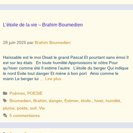
L’étoile de la vie – Brahim Boumedien
28 juin 2025
par
Brahim Boumedien
Haïssable est le moi Disait le grand Pascal Et pourtant sans émoi Il
est sur les étals En toute humilité Apprivoisons le nôtre Pour
qu’hiver comme été Il estime l’autre L’étoile du berger Qui indique
le nord Evite tout danger Et mène à bon port Ainsi comme le
marin Le berger lui …
Lire plus
Catégories
Poèmes
,
POESIE
Étiquettes
Boumedien
,
Brahim
,
danger
,
Estimer
,
étoile.
,
hiver
,
humilité
,
plume
,
poète
,
soif
,
Vie
5 commentaires