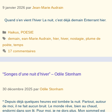
9 janvier 2026
par
Jean-Marie Audrain
Quand s’en vient l’hiver La nuit, c’est déjà demain Enterrant hier.
Catégories
Haikus
,
POESIE
Étiquettes
demain
,
ean-Marie Audrain
,
hier
,
hiver
,
nostagie
,
plume de
poète
,
temps
17 commentaires
“Songes d’une nuit d’hiver” – Odile Stonham
30 décembre 2025
par
Odile Stonham
* Depuis déjà quelques heures est tombée la nuit. Partout, autour
de moi, il ne fait aucun bruit. Le monde rêve, bien au chaud,
endormi dans son lit. Pour moi, je ne dors plus. Mon sommeil est