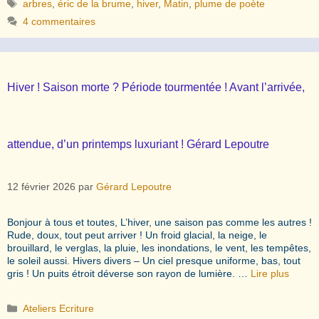
Étiquettes
arbres
,
éric de la brume
,
hiver
,
Matin
,
plume de poète
4 commentaires
Hiver ! Saison morte ? Période tourmentée ! Avant l’arrivée,
attendue, d’un printemps luxuriant ! Gérard Lepoutre
12 février 2026
par
Gérard Lepoutre
Bonjour à tous et toutes, L’hiver, une saison pas comme les autres !
Rude, doux, tout peut arriver ! Un froid glacial, la neige, le
brouillard, le verglas, la pluie, les inondations, le vent, les tempêtes,
le soleil aussi. Hivers divers – Un ciel presque uniforme, bas, tout
gris ! Un puits étroit déverse son rayon de lumière. …
Lire plus
Catégories
Ateliers Ecriture