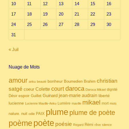
10
11
12
13
14
15
16
17
18
19
20
21
22
23
24
25
26
27
28
29
30
31
« Juil
Nuage de Mots
amour
christian
bonheur
Boumedien
Brahim
anku
beauté
daroca
court
satgé
coeur
Colette
dignité
Daroca Mikael
Guinard
jean-marie audrain
espoir
Guillet
liberté
Désir
mikael
lucienne
Lumière
mort
Lucienne Maville-Anku
maville
mots
plume
plume de poète
nuit
PAIX
nature.
odile
poète
poème
poésie
Rémi
Regard
rêve
silence