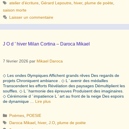
Étiquettes
atelier d'écriture
,
Gérard Lepoutre
,
hiver
,
plume de poète
,
saison morte
Laisser un commentaire
J O d ’ hiver Milan Cortina – Daroca Mikael
7 février 2026
par
Mikael Daroca
◇ Les ondes 0lympiques Affichent grands rêves Des regards de
projets Chroniquent ambiance . ◇ L ’ avenir des médailles
Transcendent les efforts Révélation des paysages Démultiplient les
souffles. ◇ L ’ harmonie des épreuves Produisent des imaginaires.
◇ Cérémonie d ’ impatience L ’ art au front de la neige Des espoirs
de dynamique …
Lire plus
Catégories
Poèmes
,
POESIE
Étiquettes
Daroca Mikael
,
hiver
,
J.O
,
plume de poète