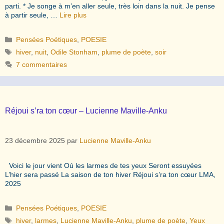
parti. * Je songe à m’en aller seule, très loin dans la nuit. Je pense
à partir seule, …
Lire plus
Catégories
Pensées Poétiques
,
POESIE
Étiquettes
hiver
,
nuit
,
Odile Stonham
,
plume de poète
,
soir
7 commentaires
Réjoui s’ra ton cœur – Lucienne Maville-Anku
23 décembre 2025
par
Lucienne Maville-Anku
Voici le jour vient Oú les larmes de tes yeux Seront essuyées
L’hier sera passé La saison de ton hiver Réjoui s’ra ton cœur LMA,
2025
Catégories
Pensées Poétiques
,
POESIE
Étiquettes
hiver
,
larmes
,
Lucienne Maville-Anku
,
plume de poète
,
Yeux