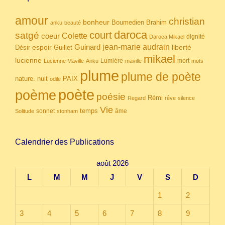
amour
christian
bonheur
Boumedien
Brahim
anku
beauté
daroca
court
satgé
coeur
Colette
dignité
Daroca Mikael
Guinard
jean-marie audrain
espoir
Guillet
liberté
Désir
mikael
lucienne
Lumière
mort
Lucienne Maville-Anku
maville
mots
plume
plume de poète
nuit
PAIX
nature.
odile
poète
poème
poésie
Rémi
Regard
rêve
silence
Vie
temps
sonnet
âme
Solitude
stonham
Calendrier des Publications
août 2026
L
M
M
J
V
S
D
1
2
3
4
5
6
7
8
9