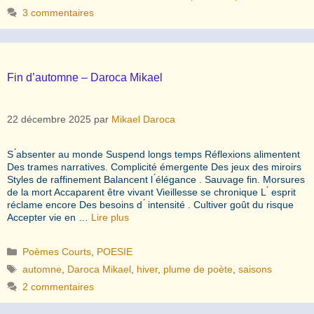
3 commentaires
Fin d’automne – Daroca Mikael
22 décembre 2025
par
Mikael Daroca
S ́absenter au monde Suspend longs temps Réflexions alimentent
Des trames narratives. Complicité émergente Des jeux des miroirs
Styles de raffinement Balancent l ́élégance . Sauvage fin. Morsures
de la mort Accaparent être vivant Vieillesse se chronique L ́ esprit
réclame encore Des besoins d ́ intensité . Cultiver goût du risque
Accepter vie en …
Lire plus
Catégories
Poèmes Courts
,
POESIE
Étiquettes
automne
,
Daroca Mikael
,
hiver
,
plume de poète
,
saisons
2 commentaires