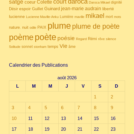
daroca
court
satgé
coeur
Colette
dignité
Daroca Mikael
Guinard
jean-marie audrain
espoir
Guillet
liberté
Désir
mikael
lucienne
Lumière
mort
Lucienne Maville-Anku
maville
mots
plume
plume de poète
nuit
PAIX
nature.
odile
poète
poème
poésie
Rémi
Regard
rêve
silence
Vie
temps
sonnet
âme
Solitude
stonham
Calendrier des Publications
août 2026
L
M
M
J
V
S
D
1
2
3
4
5
6
7
8
9
10
11
12
13
14
15
16
17
18
19
20
21
22
23