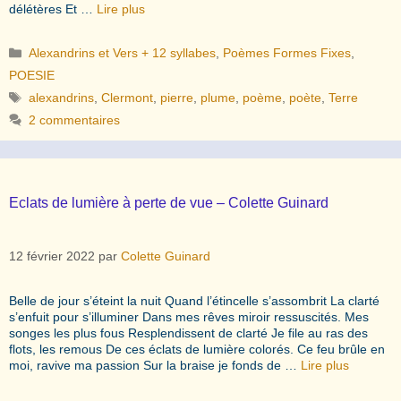
délétères Et …
Lire plus
Catégories
Alexandrins et Vers + 12 syllabes
,
Poèmes Formes Fixes
,
POESIE
Étiquettes
alexandrins
,
Clermont
,
pierre
,
plume
,
poème
,
poète
,
Terre
2 commentaires
Eclats de lumière à perte de vue – Colette Guinard
12 février 2022
par
Colette Guinard
Belle de jour s’éteint la nuit Quand l’étincelle s’assombrit La clarté
s’enfuit pour s’illuminer Dans mes rêves miroir ressuscités. Mes
songes les plus fous Resplendissent de clarté Je file au ras des
flots, les remous De ces éclats de lumière colorés. Ce feu brûle en
moi, ravive ma passion Sur la braise je fonds de …
Lire plus