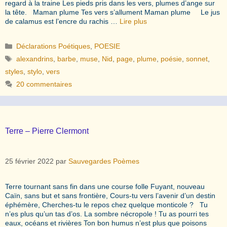
regard à la traine Les pieds pris dans les vers, plumes d’ange sur
la tête. Maman plume Tes vers s’allument Maman plume Le jus
de calamus est l’encre du rachis …
Lire plus
Catégories
Déclarations Poétiques
,
POESIE
Étiquettes
alexandrins
,
barbe
,
muse
,
Nid
,
page
,
plume
,
poésie
,
sonnet
,
styles
,
stylo
,
vers
20 commentaires
Terre – Pierre Clermont
25 février 2022
par
Sauvegardes Poèmes
Terre tournant sans fin dans une course folle Fuyant, nouveau
Caïn, sans but et sans frontière, Cours-tu vers l’avenir d’un destin
éphémère, Cherches-tu le repos chez quelque monticole ? Tu
n’es plus qu’un tas d’os. La sombre nécropole ! Tu as pourri tes
eaux, océans et rivières Ton bon humus n’est plus que poisons