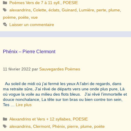
Catégories
Poèmes Vers de 7 à 11 syll.
,
POESIE
Étiquettes
alexandrins
,
Colette
,
éclats
,
Guinard
,
Lumière
,
perte
,
plume
,
poème
,
poète
,
vue
Laisser un commentaire
Phénix – Pierre Clermont
11 février 2022
par
Sauvegardes Poèmes
Au soleil de midi où j’ai fermé les yeux A l’abri de regards, dans
ma retraite sûre, J’ai rêvé de départs vers une onde plus pure, Là
où vogue la voile au milieu des flots bleus. J’ai rêvé l’immortelle et
douce nonchalance, La tête sur ton bras ou bien contre ton sein,
Tes …
Lire plus
Catégories
Alexandrins et Vers + 12 syllabes
,
POESIE
Étiquettes
alexandrins
,
Clermont
,
Phénix
,
pierre
,
plume
,
poète