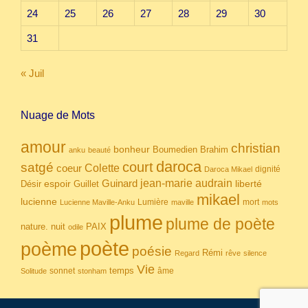
24
25
26
27
28
29
30
31
« Juil
Nuage de Mots
amour
christian
bonheur
Boumedien
Brahim
anku
beauté
daroca
court
satgé
coeur
Colette
dignité
Daroca Mikael
Guinard
jean-marie audrain
espoir
Guillet
liberté
Désir
mikael
lucienne
Lumière
mort
Lucienne Maville-Anku
maville
mots
plume
plume de poète
nuit
PAIX
nature.
odile
poète
poème
poésie
Rémi
Regard
rêve
silence
Vie
temps
sonnet
âme
Solitude
stonham