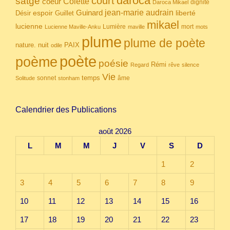
daroca
court
satgé
coeur
Colette
dignité
Daroca Mikael
Guinard
jean-marie audrain
espoir
Guillet
liberté
Désir
mikael
lucienne
Lumière
mort
Lucienne Maville-Anku
maville
mots
plume
plume de poète
nuit
PAIX
nature.
odile
poète
poème
poésie
Rémi
Regard
rêve
silence
Vie
temps
sonnet
âme
Solitude
stonham
Calendrier des Publications
août 2026
L
M
M
J
V
S
D
1
2
3
4
5
6
7
8
9
10
11
12
13
14
15
16
17
18
19
20
21
22
23