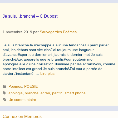
Je suis…branché – C Dubost
1 novembre 2019
par
Sauvegardes Poèmes
Je suis branchéJe n’échappe à aucune tendanceTu peux parler
ami, les débats sont vite closJ’ai toujours une longueur
d’avanceExpert du dernier cri, j’aurais le dernier mot Je suis
branchéAux appareils que je brandisPour soutenir mon
apologieCelle d’une civilisation illuminée par les écransVois, comme
notre intellect est grand Je suis branchéJ’ai tout à portée de
clavierL’instantané, …
Lire plus
Catégories
Poèmes
,
POESIE
Étiquettes
apologie
,
branche
,
écran
,
pantin
,
smart phone
Un commentaire
Connexion Membres