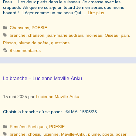
l’eau. Les deux pieds dans le ruisseau Je croasse avec les
crapauds Ah que ne suis-je un têtard Je n’en serais que moins
bavard ! Léger comme un moineau Qui …
Lire plus
Catégories
Chansons
,
POESIE
Étiquettes
branche
,
chanson
,
jean-marie audrain
,
moineau
,
Oiseau
,
pain
,
Pinson
,
plume de poète
,
questions
9 commentaires
La branche – Lucienne Maville-Anku
15 mai 2025
par
Lucienne Maville-Anku
Choisir la branche où se poser . ©️LMA, 15/05/25
Catégories
Pensées Poétiques
,
POESIE
Étiquettes
branche
,
choisir
,
lucienne
,
Maville-Anku
,
plume
,
poète
,
poser