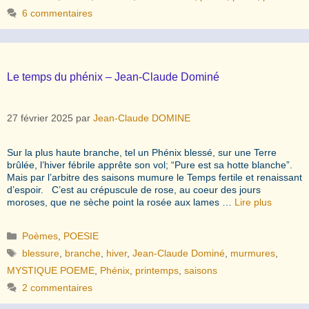
6 commentaires
Le temps du phénix – Jean-Claude Dominé
27 février 2025
par
Jean-Claude DOMINE
Sur la plus haute branche, tel un Phénix blessé, sur une Terre
brûlée, l’hiver fébrile apprête son vol; “Pure est sa hotte blanche”.
Mais par l’arbitre des saisons mumure le Temps fertile et renaissant
d’espoir. C’est au crépuscule de rose, au coeur des jours
moroses, que ne sèche point la rosée aux lames …
Lire plus
Catégories
Poèmes
,
POESIE
Étiquettes
blessure
,
branche
,
hiver
,
Jean-Claude Dominé
,
murmures
,
MYSTIQUE POEME
,
Phénix
,
printemps
,
saisons
2 commentaires