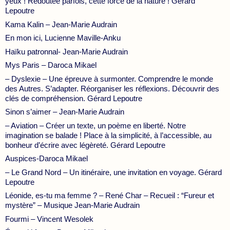
yeux ! Redoutée parfois, cette force de la nature ! Gérard
Lepoutre
Kama Kalin – Jean-Marie Audrain
En mon ici, Lucienne Maville-Anku
Haïku patronnal- Jean-Marie Audrain
Mys Paris – Daroca Mikael
– Dyslexie – Une épreuve à surmonter. Comprendre le monde
des Autres. S’adapter. Réorganiser les réflexions. Découvrir des
clés de compréhension. Gérard Lepoutre
Sinon s’aimer – Jean-Marie Audrain
– Aviation – Créer un texte, un poème en liberté. Notre
imagination se balade ! Place à la simplicité, à l’accessible, au
bonheur d’écrire avec légèreté. Gérard Lepoutre
Auspices-Daroca Mikael
– Le Grand Nord – Un itinéraire, une invitation en voyage. Gérard
Lepoutre
Léonide, es-tu ma femme ? – René Char – Recueil : “Fureur et
mystère” – Musique Jean-Marie Audrain
Fourmi – Vincent Wesolek