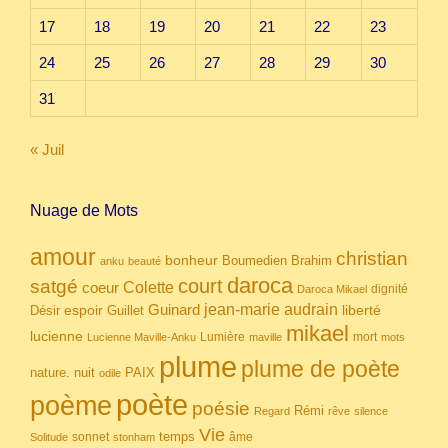
17
18
19
20
21
22
23
24
25
26
27
28
29
30
31
« Juil
Nuage de Mots
amour
christian
bonheur
Boumedien
Brahim
anku
beauté
daroca
court
satgé
coeur
Colette
dignité
Daroca Mikael
Guinard
jean-marie audrain
espoir
Guillet
liberté
Désir
mikael
lucienne
Lumière
mort
Lucienne Maville-Anku
maville
mots
plume
plume de poète
nuit
PAIX
nature.
odile
poète
poème
poésie
Rémi
Regard
rêve
silence
Vie
temps
sonnet
âme
Solitude
stonham