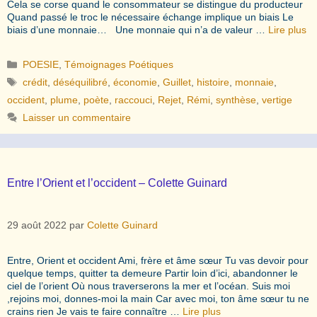
Cela se corse quand le consommateur se distingue du producteur
Quand passé le troc le nécessaire échange implique un biais Le
biais d’une monnaie… Une monnaie qui n’a de valeur …
Lire plus
Catégories
POESIE
,
Témoignages Poétiques
Étiquettes
crédit
,
déséquilibré
,
économie
,
Guillet
,
histoire
,
monnaie
,
occident
,
plume
,
poète
,
raccouci
,
Rejet
,
Rémi
,
synthèse
,
vertige
Laisser un commentaire
Entre l’Orient et l’occident – Colette Guinard
29 août 2022
par
Colette Guinard
Entre, Orient et occident Ami, frère et âme sœur Tu vas devoir pour
quelque temps, quitter ta demeure Partir loin d’ici, abandonner le
ciel de l’orient Où nous traverserons la mer et l’océan. Suis moi
,rejoins moi, donnes-moi la main Car avec moi, ton âme sœur tu ne
crains rien Je vais te faire connaître …
Lire plus