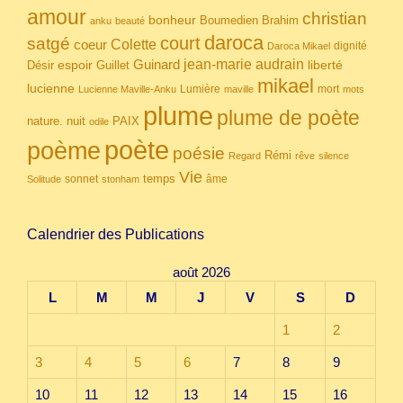
amour
christian
bonheur
Boumedien
Brahim
anku
beauté
daroca
court
satgé
coeur
Colette
dignité
Daroca Mikael
Guinard
jean-marie audrain
espoir
Guillet
liberté
Désir
mikael
lucienne
Lumière
mort
Lucienne Maville-Anku
maville
mots
plume
plume de poète
nuit
PAIX
nature.
odile
poète
poème
poésie
Rémi
Regard
rêve
silence
Vie
temps
sonnet
âme
Solitude
stonham
Calendrier des Publications
août 2026
L
M
M
J
V
S
D
1
2
3
4
5
6
7
8
9
10
11
12
13
14
15
16