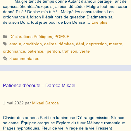
Malgré tant de temps donné Autant d’amour partagé Tant de
caprices éhontés Auxquels j’ai bien dû céder Malgré tout mon cœur
donné Pitié ! Denise m’a tué ! Malgré les consultations Les
ordonnance à foison Il était hors de question D’admettre sa
déraison Donc tout jeter pour de bon Denise …
Lire plus
Catégories
Déclarations Poétiques
,
POESIE
Étiquettes
amour
,
crucifixion
,
délires
,
démires
,
déni
,
dépression
,
meutre
,
ordonnance
,
patience.
,
perdon
,
trahison
,
vérité
8 commentaires
Patience d’écoute – Daroca Mikael
1 mai 2022
par
Mikael Daroca
Clavier des années Partition lumineuse D’étrange mission Silence
se came. Équipée orageuse Explore du futur Mélange romantique
Plages hypnotiques. Fleur de vie. Virage de la vie Pressent