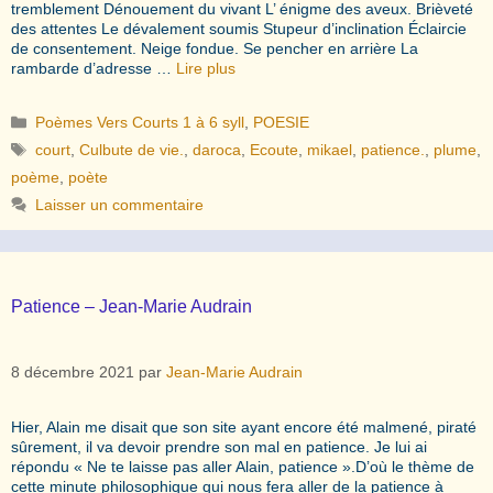
tremblement Dénouement du vivant L’ énigme des aveux. Brièveté
des attentes Le dévalement soumis Stupeur d’inclination Éclaircie
de consentement. Neige fondue. Se pencher en arrière La
rambarde d’adresse …
Lire plus
Catégories
Poèmes Vers Courts 1 à 6 syll
,
POESIE
Étiquettes
court
,
Culbute de vie.
,
daroca
,
Ecoute
,
mikael
,
patience.
,
plume
,
poème
,
poète
Laisser un commentaire
Patience – Jean-Marie Audrain
8 décembre 2021
par
Jean-Marie Audrain
Hier, Alain me disait que son site ayant encore été malmené, piraté
sûrement, il va devoir prendre son mal en patience. Je lui ai
répondu « Ne te laisse pas aller Alain, patience ».D’où le thème de
cette minute philosophique qui nous fera aller de la patience à