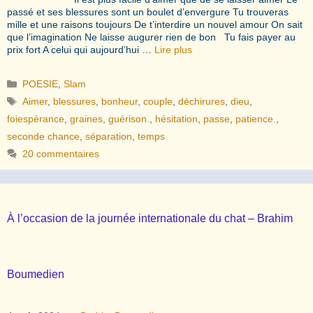
passé et ses blessures sont un boulet d’envergure Tu trouveras
mille et une raisons toujours De t’interdire un nouvel amour On sait
que l’imagination Ne laisse augurer rien de bon Tu fais payer au
prix fort A celui qui aujourd’hui …
Lire plus
Catégories
POESIE
,
Slam
Étiquettes
Aimer
,
blessures
,
bonheur
,
couple
,
déchirures
,
dieu
,
foiespérance
,
graines
,
guérison.
,
hésitation
,
passe
,
patience.
,
seconde chance
,
séparation
,
temps
20 commentaires
À l’occasion de la journée internationale du chat – Brahim
Boumedien