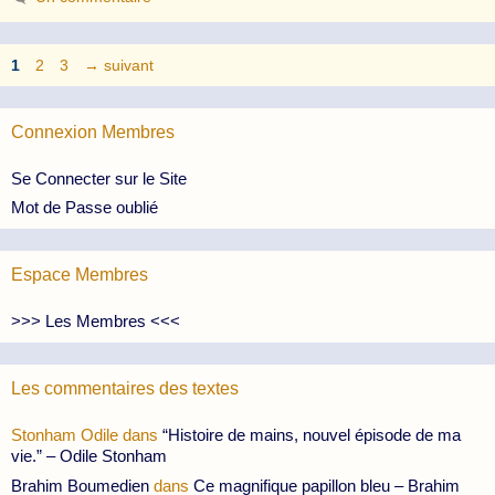
Page
Page
Page
1
2
3
→
suivant
Connexion Membres
Se Connecter sur le Site
Mot de Passe oublié
Espace Membres
>>> Les Membres <<<
Les commentaires des textes
Stonham Odile
dans
“Histoire de mains, nouvel épisode de ma
vie.” – Odile Stonham
Brahim Boumedien
dans
Ce magnifique papillon bleu – Brahim