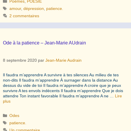
Catégories
Poèmes
,
POESIE
Étiquettes
amour
,
dépression
,
patience.
2 commentaires
Ode à la patience – Jean-Marie AUdrain
8 septembre 2020
par
Jean-Marie Audrain
Il faudra m’apprendre A survivre à tes silences Au milieu de tes
non-dits Il faudra m’apprendre À surnager dans la distance Au
dessus du vide de toi Il faudra m’apprendre A croire que je peux
survivre A tes envols indécents Il faudra m’apprendre Que je dois
attendre Ton instant favorable Il faudra m’apprendre A ne …
Lire
plus
Catégories
Odes
Étiquettes
patience.
Un commentaire