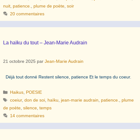
nuit
,
patience.
,
plume de poète
,
soir
20 commentaires
La haïku du tout – Jean-Marie Audrain
21 octobre 2025
par
Jean-Marie Audrain
Déjà tout donné Restent silence, patience Et le temps du coeur.
Catégories
Haikus
,
POESIE
Étiquettes
coeiur
,
don de soi
,
haïku
,
jean-marie audrain
,
patience.
,
plume
de poète
,
silence
,
temps
14 commentaires