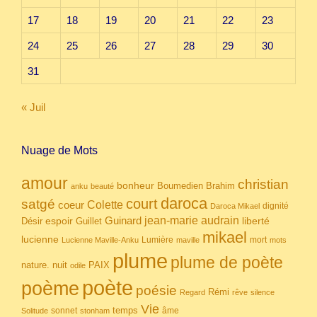
17
18
19
20
21
22
23
24
25
26
27
28
29
30
31
« Juil
Nuage de Mots
amour
christian
bonheur
Boumedien
Brahim
anku
beauté
daroca
court
satgé
coeur
Colette
dignité
Daroca Mikael
Guinard
jean-marie audrain
espoir
Guillet
liberté
Désir
mikael
lucienne
Lumière
mort
Lucienne Maville-Anku
maville
mots
plume
plume de poète
nuit
PAIX
nature.
odile
poète
poème
poésie
Rémi
Regard
rêve
silence
Vie
temps
sonnet
âme
Solitude
stonham