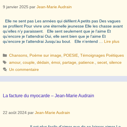
9 janvier 2025
par
Jean-Marie Audrain
Elle ne sent pas Les années qui défilent A petits pas Des vagues
se profilent Pour vivre une éternelle jeunesse Elle les chasse avant
qu’elles n’y paraissent. Elle sent seulement que je l’aime Et
qu’encore je l’attendrai Oui, elle sent bien que je l’aime Et
qu’encore je l’attendrai Jusqu’au bout. Elle n’entend …
Lire plus
Catégories
Chansons
,
Poème sur image
,
POESIE
,
Témoignages Poétiques
Étiquettes
amour
,
couple
,
dédain
,
émoi
,
partage
,
patience.
,
secet
,
silence
Un commentaire
La facture du myocarde – Jean-Marie Audrain
22 août 2024
par
Jean-Marie Audrain
Il est plus facile d’aimer que de se laisser aimer Le