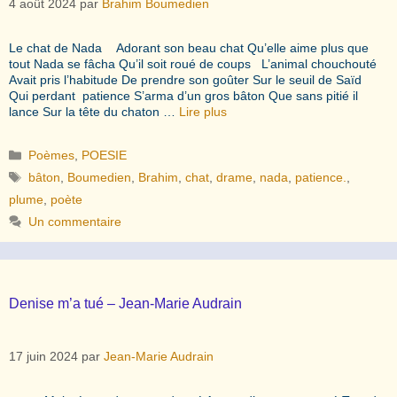
4 août 2024
par
Brahim Boumedien
Le chat de Nada Adorant son beau chat Qu’elle aime plus que
tout Nada se fâcha Qu’il soit roué de coups L’animal chouchouté
Avait pris l’habitude De prendre son goûter Sur le seuil de Saïd
Qui perdant patience S’arma d’un gros bâton Que sans pitié il
lance Sur la tête du chaton …
Lire plus
Catégories
Poèmes
,
POESIE
Étiquettes
bâton
,
Boumedien
,
Brahim
,
chat
,
drame
,
nada
,
patience.
,
plume
,
poète
Un commentaire
Denise m’a tué – Jean-Marie Audrain
17 juin 2024
par
Jean-Marie Audrain