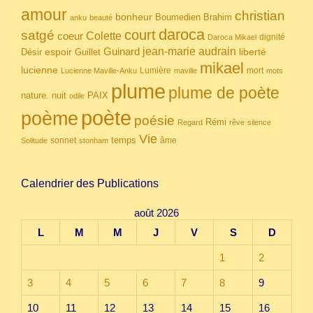
amour
christian
bonheur
Boumedien
Brahim
anku
beauté
daroca
court
satgé
coeur
Colette
dignité
Daroca Mikael
Guinard
jean-marie audrain
espoir
Guillet
liberté
Désir
mikael
lucienne
Lumière
mort
Lucienne Maville-Anku
maville
mots
plume
plume de poète
nuit
PAIX
nature.
odile
poète
poème
poésie
Rémi
Regard
rêve
silence
Vie
temps
sonnet
âme
Solitude
stonham
Calendrier des Publications
août 2026
L
M
M
J
V
S
D
1
2
3
4
5
6
7
8
9
10
11
12
13
14
15
16