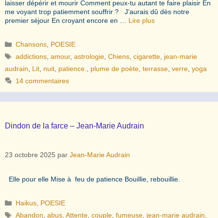
laisser dépérir et mourir Comment peux-tu autant te faire plaisir En
me voyant trop patiemment souffrir ? J’aurais dû dès notre
premier séjour En croyant encore en …
Lire plus
Catégories
Chansons
,
POESIE
Étiquettes
addictions
,
amour
,
astrologie
,
Chiens
,
cigarette
,
jean-marie
audrain
,
Lit
,
nuit
,
patience.
,
plume de poète
,
terrasse
,
verre
,
yoga
14 commentaires
Dindon de la farce – Jean-Marie Audrain
23 octobre 2025
par
Jean-Marie Audrain
Elle pour elle Mise à feu de patience Bouillie, rebouillie.
Catégories
Haikus
,
POESIE
Étiquettes
Abandon
,
abus
,
Attente
,
couple
,
fumeuse
,
jean-marie audrain
,