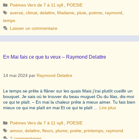
Catégories
Poèmes Vers de 7 à 11 syll.
,
POESIE
Étiquettes
averse
,
climat
,
delattre
,
Madame
,
pluie
,
poème
,
raymond
,
temps
Laisser un commentaire
En Mai fais ce que tu veux – Raymond Delattre
14 mai 2024
par
Raymond Delattre
Le temps se prête à flâner sur les quais Mais j’irai plutôt cueillir un
bouquet. Je sais où te trouver du beau muguet Ou du lilas, dis-moi
ce qui te plaît. – En mai la chaleur prête à mieux aimer. Tu fais bien
mieux ce qui me plaît en mai Et ce qui te plaît …
Lire plus
Catégories
Poèmes Vers de 7 à 11 syll.
,
POESIE
Étiquettes
amour
,
delattre
,
fleurs
,
plume
,
poète
,
printemps
,
raymond
2 commentaires