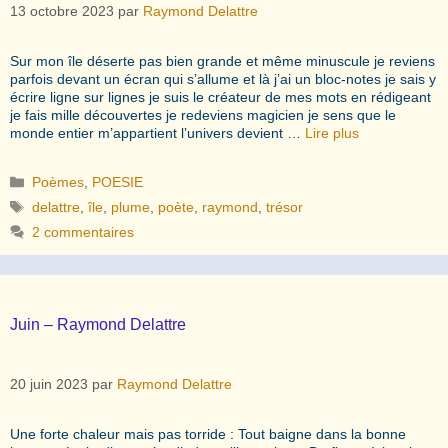
13 octobre 2023
par
Raymond Delattre
Sur mon île déserte pas bien grande et même minuscule je reviens
parfois devant un écran qui s’allume et là j’ai un bloc-notes je sais y
écrire ligne sur lignes je suis le créateur de mes mots en rédigeant
je fais mille découvertes je redeviens magicien je sens que le
monde entier m’appartient l’univers devient …
Lire plus
Catégories
Poèmes
,
POESIE
Étiquettes
delattre
,
île
,
plume
,
poète
,
raymond
,
trésor
2 commentaires
Juin – Raymond Delattre
20 juin 2023
par
Raymond Delattre
Une forte chaleur mais pas torride : Tout baigne dans la bonne