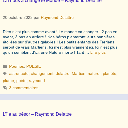
On nous a changé le Monde – Raymond Delattre
20 octobre 2023
par
Raymond Delattre
Rien n’est plus comme avant ! Le monde va changer : 2 pas en
avant, 3 pas en arrière ! Nos héros planteront leurs bannières
étoilées sur d’autres galaxies ! Les petits enfants des Terriens
seront de vrais Martiens. Ici n’est plus vraiment ici. Ici n’est plus
qu’un semblant d’ici, une Nature morte ! Tant …
Lire plus
Catégories
Poèmes
,
POESIE
Étiquettes
astronaute
,
changement
,
delattre
,
Martien
,
nature.
,
planète
,
plume
,
poète
,
raymond
3 commentaires
L’île au trésor – Raymond Delattre