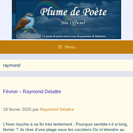
Aller
au
contenu
Menu
raymond
Février – Raymond Delattre
18 février 2025
par
Raymond Delattre
L’hiver touche à sa fin très lentement : Pourquoi semble-t-il si long,
février ? Je rêve d’une plage sous les cocotiers Où m’étendre au