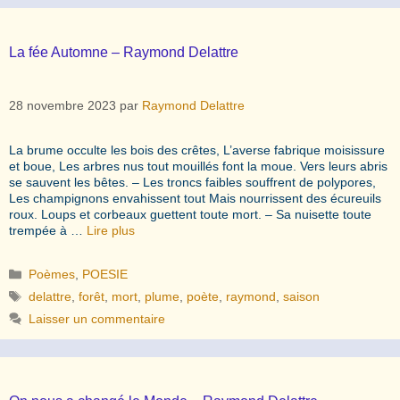
La fée Automne – Raymond Delattre
28 novembre 2023
par
Raymond Delattre
La brume occulte les bois des crêtes, L’averse fabrique moisissure
et boue, Les arbres nus tout mouillés font la moue. Vers leurs abris
se sauvent les bêtes. – Les troncs faibles souffrent de polypores,
Les champignons envahissent tout Mais nourrissent des écureuils
roux. Loups et corbeaux guettent toute mort. – Sa nuisette toute
trempée à …
Lire plus
Catégories
Poèmes
,
POESIE
Étiquettes
delattre
,
forêt
,
mort
,
plume
,
poète
,
raymond
,
saison
Laisser un commentaire