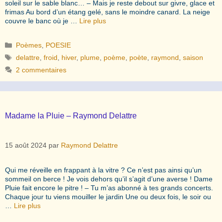
soleil sur le sable blanc… – Mais je reste debout sur givre, glace et
frimas Au bord d’un étang gelé, sans le moindre canard. La neige
couvre le banc où je …
Lire plus
Catégories
Poèmes
,
POESIE
Étiquettes
delattre
,
froid
,
hiver
,
plume
,
poème
,
poète
,
raymond
,
saison
2 commentaires
Madame la Pluie – Raymond Delattre
15 août 2024
par
Raymond Delattre
Qui me réveille en frappant à la vitre ? Ce n’est pas ainsi qu’un
sommeil on berce ! Je vois dehors qu’il s’agit d’une averse ! Dame
Pluie fait encore le pitre ! – Tu m’as abonné à tes grands concerts.
Chaque jour tu viens mouiller le jardin Une ou deux fois, le soir ou
…
Lire plus