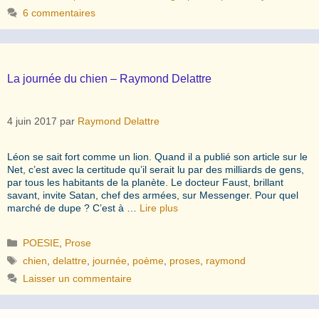
6 commentaires
La journée du chien – Raymond Delattre
4 juin 2017
par
Raymond Delattre
Léon se sait fort comme un lion. Quand il a publié son article sur le
Net, c’est avec la certitude qu’il serait lu par des milliards de gens,
par tous les habitants de la planète. Le docteur Faust, brillant
savant, invite Satan, chef des armées, sur Messenger. Pour quel
marché de dupe ? C’est à …
Lire plus
Catégories
POESIE
,
Prose
Étiquettes
chien
,
delattre
,
journée
,
poème
,
proses
,
raymond
Laisser un commentaire