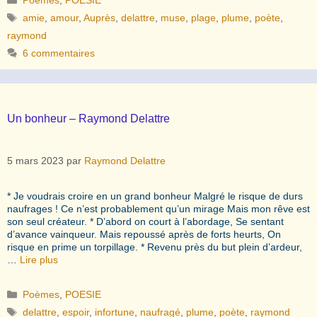
Étiquettes
amie
,
amour
,
Auprès
,
delattre
,
muse
,
plage
,
plume
,
poète
,
raymond
6 commentaires
Un bonheur – Raymond Delattre
5 mars 2023
par
Raymond Delattre
* Je voudrais croire en un grand bonheur Malgré le risque de durs
naufrages ! Ce n’est probablement qu’un mirage Mais mon rêve est
son seul créateur. * D’abord on court à l’abordage, Se sentant
d’avance vainqueur. Mais repoussé après de forts heurts, On
risque en prime un torpillage. * Revenu près du but plein d’ardeur,
…
Lire plus
Catégories
Poèmes
,
POESIE
Étiquettes
delattre
,
espoir
,
infortune
,
naufragé
,
plume
,
poète
,
raymond