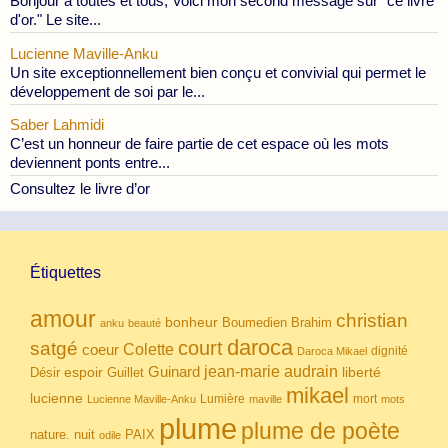
Bonjour à toutes et tous, Voici mon second message sur "ce livre
d'or." Le site...
Lucienne Maville-Anku
Un site exceptionnellement bien conçu et convivial qui permet le
développement de soi par le...
Saber Lahmidi
C’est un honneur de faire partie de cet espace où les mots
deviennent ponts entre...
Consultez le livre d’or
Étiquettes
amour
christian
bonheur
Boumedien
Brahim
anku
beauté
daroca
court
satgé
coeur
Colette
dignité
Daroca Mikael
Guinard
jean-marie audrain
espoir
Guillet
liberté
Désir
mikael
lucienne
Lumière
mort
Lucienne Maville-Anku
maville
mots
plume
plume de poète
nuit
PAIX
nature.
odile