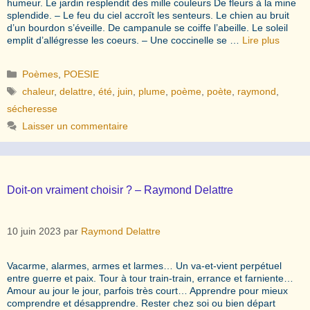
humeur. Le jardin resplendit des mille couleurs De fleurs à la mine
splendide. – Le feu du ciel accroît les senteurs. Le chien au bruit
d’un bourdon s’éveille. De campanule se coiffe l’abeille. Le soleil
emplit d’allégresse les coeurs. – Une coccinelle se …
Lire plus
Catégories
Poèmes
,
POESIE
Étiquettes
chaleur
,
delattre
,
été
,
juin
,
plume
,
poème
,
poète
,
raymond
,
sécheresse
Laisser un commentaire
Doit-on vraiment choisir ? – Raymond Delattre
10 juin 2023
par
Raymond Delattre
Vacarme, alarmes, armes et larmes… Un va-et-vient perpétuel
entre guerre et paix. Tour à tour train-train, errance et farniente…
Amour au jour le jour, parfois très court… Apprendre pour mieux
comprendre et désapprendre. Rester chez soi ou bien départ