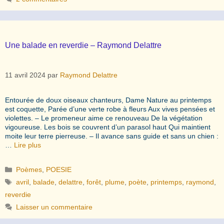
Une balade en reverdie – Raymond Delattre
11 avril 2024
par
Raymond Delattre
Entourée de doux oiseaux chanteurs, Dame Nature au printemps
est coquette, Parée d’une verte robe à fleurs Aux vives pensées et
violettes. – Le promeneur aime ce renouveau De la végétation
vigoureuse. Les bois se couvrent d’un parasol haut Qui maintient
moite leur terre pierreuse. – Il avance sans guide et sans un chien :
…
Lire plus
Catégories
Poèmes
,
POESIE
Étiquettes
avril
,
balade
,
delattre
,
forêt
,
plume
,
poète
,
printemps
,
raymond
,
reverdie
Laisser un commentaire