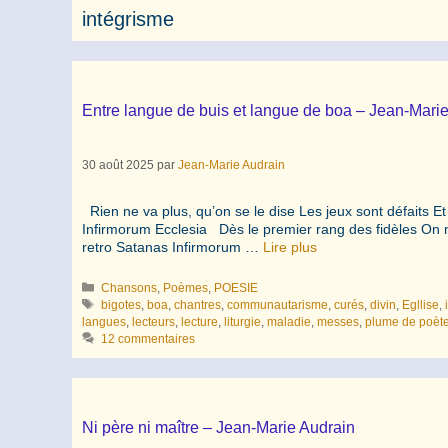
intégrisme
Entre langue de buis et langue de boa – Jean-Mari
30 août 2025
par
Jean-Marie Audrain
Rien ne va plus, qu’on se le dise Les jeux sont défaits E
Infirmorum Ecclesia Dès le premier rang des fidèles On 
retro Satanas Infirmorum …
Lire plus
Catégories
Chansons
,
Poèmes
,
POESIE
Étiquettes
bigotes
,
boa
,
chantres
,
communautarisme
,
curés
,
divin
,
Egllise
,
langues
,
lecteurs
,
lecture
,
liturgie
,
maladie
,
messes
,
plume de poèt
12 commentaires
Ni père ni maître – Jean-Marie Audrain