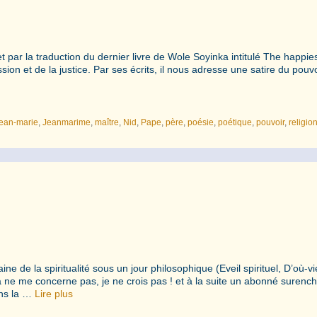
et par la traduction du dernier livre de Wole Soyinka intitulé The happie
sion et de la justice. Par ses écrits, il nous adresse une satire du pouv
jean-marie
,
Jeanmarime
,
maître
,
Nid
,
Pape
,
père
,
poésie
,
poétique
,
pouvoir
,
religio
 de la spiritualité sous un jour philosophique (Eveil spirituel, D’où-vi
la ne me concerne pas, je ne crois pas ! et à la suite un abonné surench
ans la …
Lire plus