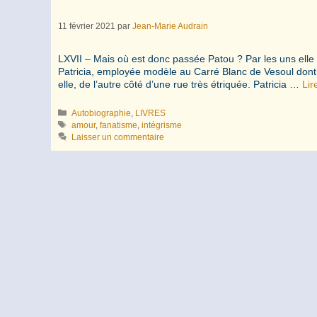
11 février 2021
par
Jean-Marie Audrain
LXVII – Mais où est donc passée Patou ? Par les uns elle s
Patricia, employée modèle au Carré Blanc de Vesoul dont la
elle, de l’autre côté d’une rue très étriquée. Patricia …
Lir
Catégories
Autobiographie
,
LIVRES
Étiquettes
amour
,
fanatisme
,
intégrisme
Laisser un commentaire