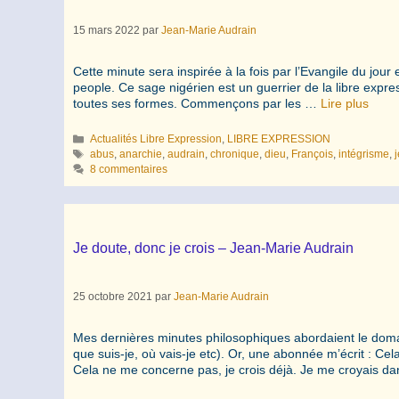
15 mars 2022
par
Jean-Marie Audrain
Cette minute sera inspirée à la fois par l’Evangile du jour 
people. Ce sage nigérien est un guerrier de la libre expres
toutes ses formes. Commençons par les …
Lire plus
Catégories
Actualités Libre Expression
,
LIBRE EXPRESSION
Étiquettes
abus
,
anarchie
,
audrain
,
chronique
,
dieu
,
François
,
intégrisme
,
8 commentaires
Je doute, donc je crois – Jean-Marie Audrain
25 octobre 2021
par
Jean-Marie Audrain
Mes dernières minutes philosophiques abordaient le domaine
que suis-je, où vais-je etc). Or, une abonnée m’écrit : Ce
Cela ne me concerne pas, je crois déjà. Je me croyais d