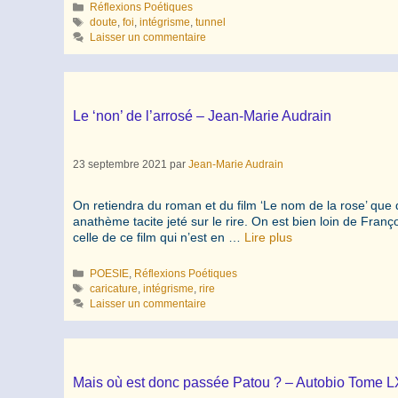
Catégories
Réflexions Poétiques
Étiquettes
doute
,
foi
,
intégrisme
,
tunnel
Laisser un commentaire
Le ‘non’ de l’arrosé – Jean-Marie Audrain
23 septembre 2021
par
Jean-Marie Audrain
On retiendra du roman et du film ‘Le nom de la rose’ que
anathème tacite jeté sur le rire. On est bien loin de Franço
celle de ce film qui n’est en …
Lire plus
Catégories
POESIE
,
Réflexions Poétiques
Étiquettes
caricature
,
intégrisme
,
rire
Laisser un commentaire
Mais où est donc passée Patou ? – Autobio Tome L