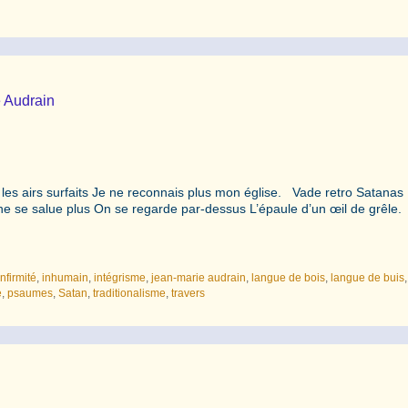
e Audrain
t les airs surfaits Je ne reconnais plus mon église. Vade retro Satanas
ne se salue plus On se regarde par-dessus L’épaule d’un œil de grêle
infirmité
,
inhumain
,
intégrisme
,
jean-marie audrain
,
langue de bois
,
langue de buis
,
e
,
psaumes
,
Satan
,
traditionalisme
,
travers