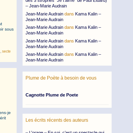
des 3 strophes “Je t’aime” de Paul Eluard)
– Jean-Marie Audrain
Jean-Marie Audrain
dans
Kama Kalin –
Jean-Marie Audrain
st
Jean-Marie Audrain
dans
Kama Kalin –
oir sous
Jean-Marie Audrain
Jean-Marie Audrain
dans
Kama Kalin –
Jean-Marie Audrain
n
,
secte
Jean-Marie Audrain
dans
Kama Kalin –
Jean-Marie Audrain
Plume de Poète à besoin de vous
Cagnotte Plume de Poete
ens-je
érit
Les écrits récents des auteurs
– L’orage – En soi, c’est un spectacle qui