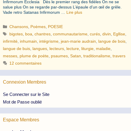
Infirmorum Ecclesia Dès le premier rang des fidèles On ne se
salue plus On se regarde par-dessus L’épaule d’un œil de grêle.
Vade retro Satanas Infirmorum …
Lire plus
Catégories
Chansons
,
Poèmes
,
POESIE
Étiquettes
bigotes
,
boa
,
chantres
,
communautarisme
,
curés
,
divin
,
Egllise
,
infirmité
,
inhumain
,
intégrisme
,
jean-marie audrain
,
langue de bois
,
langue de buis
,
langues
,
lecteurs
,
lecture
,
liturgie
,
maladie
,
messes
,
plume de poète
,
psaumes
,
Satan
,
traditionalisme
,
travers
12 commentaires
Connexion Membres
Se Connecter sur le Site
Mot de Passe oublié
Espace Membres