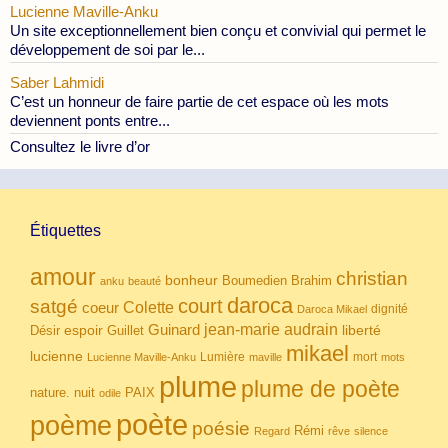
Lucienne Maville-Anku
Un site exceptionnellement bien conçu et convivial qui permet le
développement de soi par le...
Saber Lahmidi
C’est un honneur de faire partie de cet espace où les mots
deviennent ponts entre...
Consultez le livre d’or
Étiquettes
amour
christian
bonheur
Boumedien
Brahim
anku
beauté
daroca
court
satgé
coeur
Colette
dignité
Daroca Mikael
Guinard
jean-marie audrain
espoir
Guillet
liberté
Désir
mikael
lucienne
Lumière
mort
Lucienne Maville-Anku
maville
mots
plume
plume de poète
nuit
PAIX
nature.
odile
poète
poème
poésie
Rémi
Regard
rêve
silence