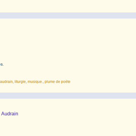
ies.
-audrain
,
liturgie
,
musique.
,
plume de poète
e Audrain