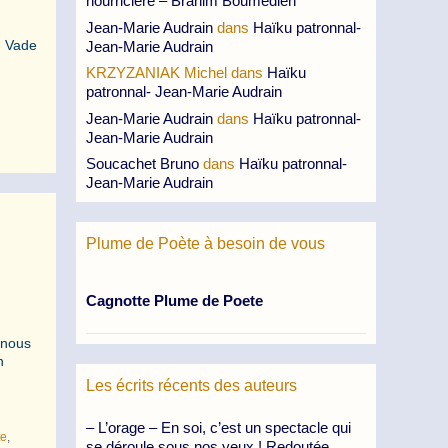
nourricière – Brahim Boumedien
Jean-Marie Audrain
dans
Haïku patronnal-
. Vade
Jean-Marie Audrain
KRZYZANIAK Michel
dans
Haïku
patronnal- Jean-Marie Audrain
Jean-Marie Audrain
dans
Haïku patronnal-
Jean-Marie Audrain
Soucachet Bruno
dans
Haïku patronnal-
Jean-Marie Audrain
Plume de Poète à besoin de vous
Cagnotte Plume de Poete
 nous
n
Les écrits récents des auteurs
– L’orage – En soi, c’est un spectacle qui
te
,
se déroule sous nos yeux ! Redoutée