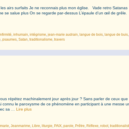
t les airs surfaits Je ne reconnais plus mon église. Vade retro Satanas
ne se salue plus On se regarde par-dessus L’épaule d’un œil de grêle
infirmité
,
inhumain
,
intégrisme
,
jean-marie audrain
,
langue de bois
,
langue de buis
,
e
,
psaumes
,
Satan
,
traditionalisme
,
travers
e vous répétez machinalement jour après jour ? Sans parler de ceux que
J’ai connu le paroxysme de ce phénomène en participant à une messe u
avec sa …
Lire plus
-marie
,
Jeanmarime
,
Libre
,
liturgie
,
PAIX
,
parole
,
Prêtre
,
Réflexe
,
robot
,
traditionalis