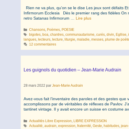
Rien ne va plus, qu’on se le dise Les jeux sont défaits E
Infirmorum Ecclesia Dès le premier rang des fidèles On 
retro Satanas Infirmorum …
Lire plus
Catégories
Chansons
,
Poèmes
,
POESIE
Étiquettes
bigotes
,
boa
,
chantres
,
communautarisme
,
curés
,
divin
,
Egllise
,
langues
,
lecteurs
,
lecture
,
liturgie
,
maladie
,
messes
,
plume de poèt
12 commentaires
Les guignols du quotidien – Jean-Marie Audrain
28 mars 2022
par
Jean-Marie Audrain
Avez-vous fait l’inventaire des paroles et des gestes qu
accomplissons par de véritables de réflexes de Pavlov. 
tantinet vintage. Il y avait encore un suisse en costume 
Catégories
Actualités Libre Expression
,
LIBRE EXPRESSION
Étiquettes
Actualité
,
audrain
,
expression
,
fraternité
,
Geste
,
habitudes
,
jean