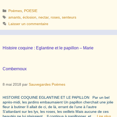
Catégories
Poèmes
,
POESIE
Étiquettes
amants
,
éclosion
,
nectar
,
roses
,
senteurs
Laisser un commentaire
Histoire coquine : Eglantine et le papillon – Marie
Combernoux
8 mai 2018
par
Sauvegardes Poèmes
HISTOIRE COQUINE EGLANTINE ET LE PAPILLON Par un bel
après-midi, les jardins embaumaient Un papillon cherchait une jolie
fleur à butiner Il allait de ci, de là, errant de l’une à l’autre
S’attardant sur les lys, les roses, les oeillets Mais aucune de ces
beautés ne lui plaisaient. Il continua à papillonner, et …
Lire plus