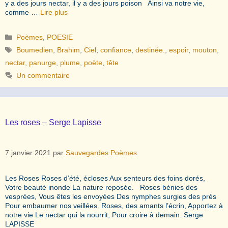
y a des jours nectar, il y a des jours poison Ainsi va notre vie,
comme …
Lire plus
Catégories
Poèmes
,
POESIE
Étiquettes
Boumedien
,
Brahim
,
Ciel
,
confiance
,
destinée.
,
espoir
,
mouton
,
nectar
,
panurge
,
plume
,
poète
,
tête
Un commentaire
Les roses – Serge Lapisse
7 janvier 2021
par
Sauvegardes Poèmes
Les Roses Roses d’été, écloses Aux senteurs des foins dorés,
Votre beauté inonde La nature reposée. Roses bénies des
vesprées, Vous êtes les envoyées Des nymphes surgies des prés
Pour embaumer nos veillées. Roses, des amants l’écrin, Apportez à
notre vie Le nectar qui la nourrit, Pour croire à demain. Serge
LAPISSE