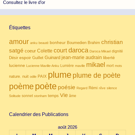
Consultez le livre d’or
Étiquettes
amour
christian
bonheur
Boumedien
Brahim
anku
beauté
daroca
court
satgé
coeur
Colette
dignité
Daroca Mikael
Guinard
jean-marie audrain
espoir
Guillet
liberté
Désir
mikael
lucienne
Lumière
mort
Lucienne Maville-Anku
maville
mots
plume
plume de poète
nuit
PAIX
nature.
odile
poète
poème
poésie
Rémi
Regard
rêve
silence
Vie
temps
sonnet
âme
Solitude
stonham
Calendrier des Publications
août 2026