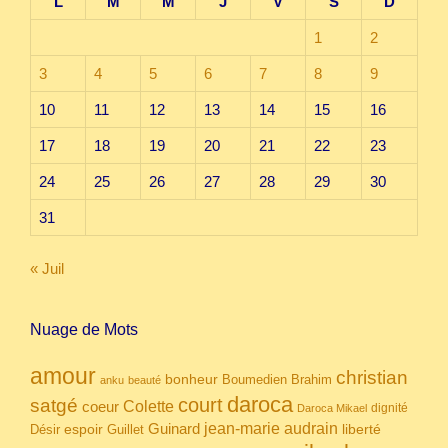
L
M
M
J
V
S
D
1
2
3
4
5
6
7
8
9
10
11
12
13
14
15
16
17
18
19
20
21
22
23
24
25
26
27
28
29
30
31
« Juil
Nuage de Mots
amour
christian
bonheur
Boumedien
Brahim
anku
beauté
daroca
court
satgé
coeur
Colette
dignité
Daroca Mikael
Guinard
jean-marie audrain
espoir
Guillet
liberté
Désir