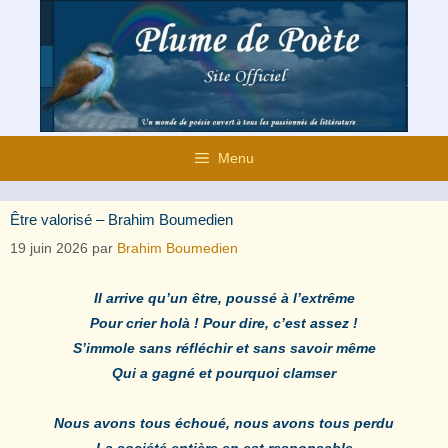
Aller
au
contenu
Menu
Être valorisé – Brahim Boumedien
19 juin 2026
par
Brahim Boumedien
Il arrive qu’un être, poussé à l’extrême
Pour crier holà ! Pour dire, c’est assez !
S’immole sans réfléchir et sans savoir même
Qui a gagné et pourquoi clamser
Nous avons tous échoué, nous avons tous perdu
La société entière en est responsable