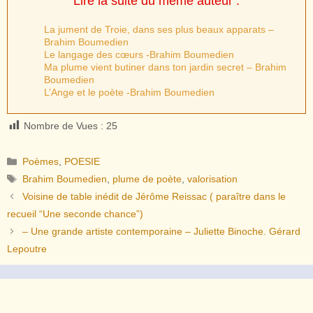
Lire la suite du même auteur :
La jument de Troie, dans ses plus beaux apparats –
Brahim Boumedien
Le langage des cœurs -Brahim Boumedien
Ma plume vient butiner dans ton jardin secret – Brahim
Boumedien
L’Ange et le poète -Brahim Boumedien
Nombre de Vues :
25
Catégories
Poèmes
,
POESIE
Étiquettes
Brahim Boumedien
,
plume de poète
,
valorisation
Voisine de table inédit de Jérôme Reissac ( paraître dans le
recueil “Une seconde chance”)
– Une grande artiste contemporaine – Juliette Binoche. Gérard
Lepoutre