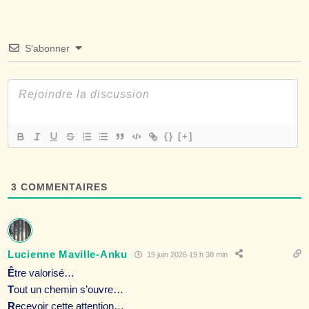
S’abonner
{}
[+]
3
COMMENTAIRES
Lucienne Maville-Anku
19 juin 2026 19 h 38 min
Ê
tre valorisé…
T
out un chemin s’ouvre…
R
eçevoir cette attention…