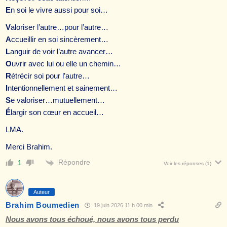
E
n soi le vivre aussi pour soi…
V
aloriser l’autre…pour l’autre…
A
ccueillir en soi sincèrement…
L
anguir de voir l’autre avancer…
O
uvrir avec lui ou elle un chemin…
R
étrécir soi pour l’autre…
I
ntentionnellement et sainement…
S
e valoriser…mutuellement…
É
largir son cœur en accueil…
LMA.
Merci Brahim.
Répondre
1
Voir les réponses
(1)
Auteur
Brahim Boumedien
19 juin 2026 11 h 00 min
Nous avons tous échoué, nous avons tous perdu