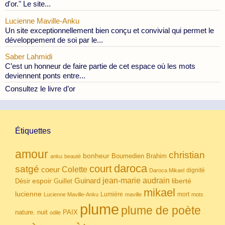
d'or." Le site...
Lucienne Maville-Anku
Un site exceptionnellement bien conçu et convivial qui permet le
développement de soi par le...
Saber Lahmidi
C’est un honneur de faire partie de cet espace où les mots
deviennent ponts entre...
Consultez le livre d’or
Étiquettes
amour
christian
bonheur
Boumedien
Brahim
anku
beauté
daroca
court
satgé
coeur
Colette
dignité
Daroca Mikael
Guinard
jean-marie audrain
espoir
Guillet
liberté
Désir
mikael
lucienne
Lumière
mort
Lucienne Maville-Anku
maville
mots
plume
plume de poète
nuit
PAIX
nature.
odile