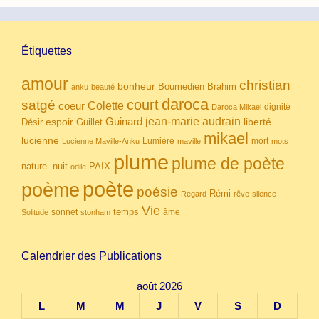
Étiquettes
amour
christian
bonheur
Boumedien
Brahim
anku
beauté
daroca
court
satgé
coeur
Colette
dignité
Daroca Mikael
Guinard
jean-marie audrain
espoir
Guillet
liberté
Désir
mikael
lucienne
Lumière
mort
Lucienne Maville-Anku
maville
mots
plume
plume de poète
nuit
PAIX
nature.
odile
poète
poème
poésie
Rémi
Regard
rêve
silence
Vie
temps
sonnet
âme
Solitude
stonham
Calendrier des Publications
août 2026
L
M
M
J
V
S
D