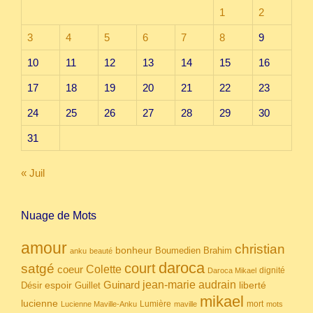
1
2
3
4
5
6
7
8
9
10
11
12
13
14
15
16
17
18
19
20
21
22
23
24
25
26
27
28
29
30
31
« Juil
Nuage de Mots
amour
christian
bonheur
Boumedien
Brahim
anku
beauté
daroca
court
satgé
coeur
Colette
dignité
Daroca Mikael
Guinard
jean-marie audrain
espoir
Guillet
liberté
Désir
mikael
lucienne
Lumière
mort
Lucienne Maville-Anku
maville
mots