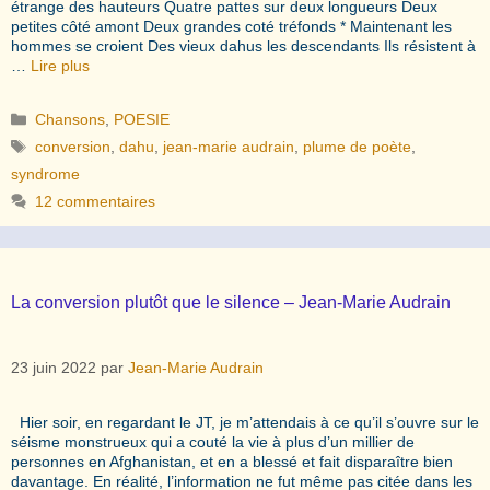
étrange des hauteurs Quatre pattes sur deux longueurs Deux
petites côté amont Deux grandes coté tréfonds * Maintenant les
hommes se croient Des vieux dahus les descendants Ils résistent à
…
Lire plus
Catégories
Chansons
,
POESIE
Étiquettes
conversion
,
dahu
,
jean-marie audrain
,
plume de poète
,
syndrome
12 commentaires
La conversion plutôt que le silence – Jean-Marie Audrain
23 juin 2022
par
Jean-Marie Audrain
Hier soir, en regardant le JT, je m’attendais à ce qu’il s’ouvre sur le
séisme monstrueux qui a couté la vie à plus d’un millier de
personnes en Afghanistan, et en a blessé et fait disparaître bien
davantage. En réalité, l’information ne fut même pas citée dans les