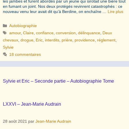
les jambes et furent abordés par un jeune qui sirotait une bière tout
en fumant un joint. Nos deux protégés revinrent catastrophés : ce
nouveau venu leur avait dit qu’à Berdine, on enchaîne …
Lire plus
Catégories
Autobiographie
Étiquettes
amour
,
Claire
,
confiance
,
conversion
,
délinquance
,
Deux
chevaux
,
drogue
,
Eric
,
interdits
,
prière
,
providence
,
réglement
,
Sylvie
18 commentaires
Sylvie et Eric – Seconde partie – Autobiographie Tome
LXXVI – Jean-Marie Audrain
28 août 2021
par
Jean-Marie Audrain