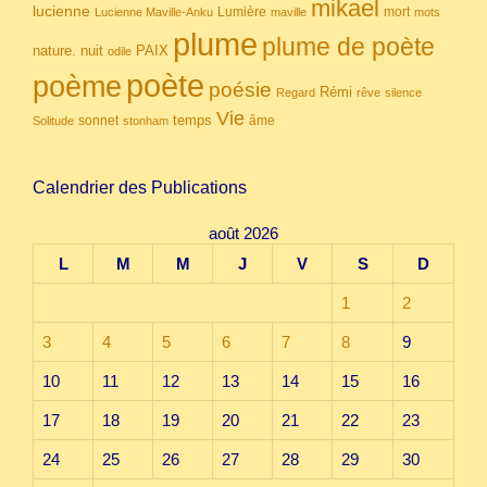
mikael
lucienne
Lumière
mort
Lucienne Maville-Anku
maville
mots
plume
plume de poète
nuit
PAIX
nature.
odile
poète
poème
poésie
Rémi
Regard
rêve
silence
Vie
temps
sonnet
âme
Solitude
stonham
Calendrier des Publications
août 2026
L
M
M
J
V
S
D
1
2
3
4
5
6
7
8
9
10
11
12
13
14
15
16
17
18
19
20
21
22
23
24
25
26
27
28
29
30