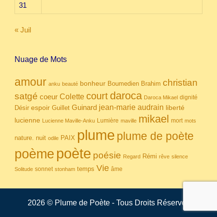
31
« Juil
Nuage de Mots
amour
christian
bonheur
Boumedien
Brahim
anku
beauté
daroca
court
satgé
coeur
Colette
dignité
Daroca Mikael
Guinard
jean-marie audrain
espoir
Guillet
liberté
Désir
mikael
lucienne
Lumière
mort
Lucienne Maville-Anku
maville
mots
plume
plume de poète
nuit
PAIX
nature.
odile
poète
poème
poésie
Rémi
Regard
rêve
silence
Vie
temps
sonnet
âme
Solitude
stonham
2026 © Plume de Poète - Tous Droits Réservés