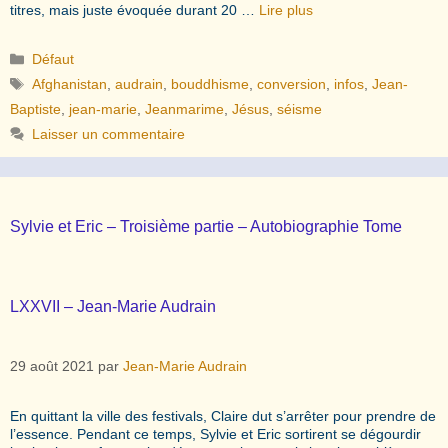
titres, mais juste évoquée durant 20 …
Lire plus
Catégories
Défaut
Étiquettes
Afghanistan
,
audrain
,
bouddhisme
,
conversion
,
infos
,
Jean-
Baptiste
,
jean-marie
,
Jeanmarime
,
Jésus
,
séisme
Laisser un commentaire
Sylvie et Eric – Troisième partie – Autobiographie Tome
LXXVII – Jean-Marie Audrain
29 août 2021
par
Jean-Marie Audrain
En quittant la ville des festivals, Claire dut s’arrêter pour prendre de
l’essence. Pendant ce temps, Sylvie et Eric sortirent se dégourdir