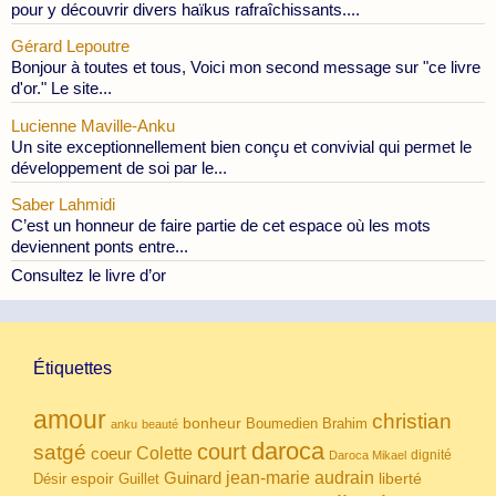
pour y découvrir divers haïkus rafraîchissants....
Gérard Lepoutre
Bonjour à toutes et tous, Voici mon second message sur "ce livre
d'or." Le site...
Lucienne Maville-Anku
Un site exceptionnellement bien conçu et convivial qui permet le
développement de soi par le...
Saber Lahmidi
C’est un honneur de faire partie de cet espace où les mots
deviennent ponts entre...
Consultez le livre d’or
Étiquettes
amour
christian
bonheur
Boumedien
Brahim
anku
beauté
daroca
court
satgé
coeur
Colette
dignité
Daroca Mikael
Guinard
jean-marie audrain
espoir
Guillet
liberté
Désir