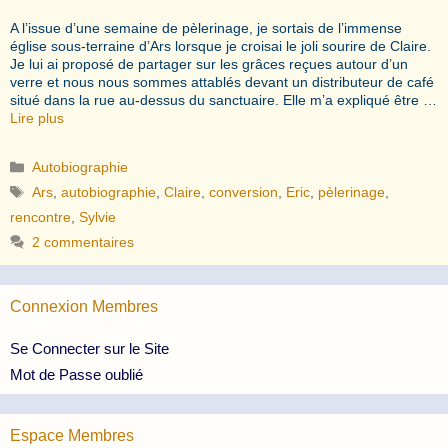
A l’issue d’une semaine de pèlerinage, je sortais de l’immense
église sous-terraine d’Ars lorsque je croisai le joli sourire de Claire.
Je lui ai proposé de partager sur les grâces reçues autour d’un
verre et nous nous sommes attablés devant un distributeur de café
situé dans la rue au-dessus du sanctuaire. Elle m’a expliqué être …
Lire plus
Catégories
Autobiographie
Étiquettes
Ars
,
autobiographie
,
Claire
,
conversion
,
Eric
,
pèlerinage
,
rencontre
,
Sylvie
2 commentaires
Connexion Membres
Se Connecter sur le Site
Mot de Passe oublié
Espace Membres