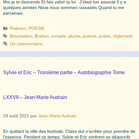
Moi je te descends Et fais valoir ta loi J’étais ton associé Il y a
quelques années Nous nous sommes rassasiés Quand tu me
parrainais.
Catégories
Poèmes
,
POESIE
Étiquettes
Boumedien
,
Brahim
,
compte
,
plume
,
poème
,
poète
,
réglement
Un commentaire
Sylvie et Eric – Troisième partie – Autobiographie Tome
LXXVII – Jean-Marie Audrain
29 août 2021
par
Jean-Marie Audrain
En quittant la ville des festivals, Claire dut s’arrêter pour prendre de
l’essence. Pendant ce temps, Sylvie et Eric sortirent se dégourdir