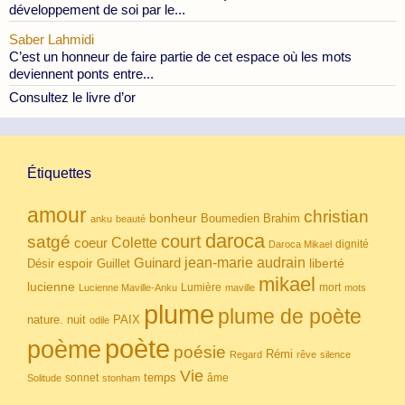
développement de soi par le...
Saber Lahmidi
C’est un honneur de faire partie de cet espace où les mots
deviennent ponts entre...
Consultez le livre d’or
Étiquettes
amour
christian
bonheur
Boumedien
Brahim
anku
beauté
daroca
court
satgé
coeur
Colette
dignité
Daroca Mikael
Guinard
jean-marie audrain
espoir
Guillet
liberté
Désir
mikael
lucienne
Lumière
mort
Lucienne Maville-Anku
maville
mots
plume
plume de poète
nuit
PAIX
nature.
odile
poète
poème
poésie
Rémi
Regard
rêve
silence
Vie
temps
sonnet
âme
Solitude
stonham