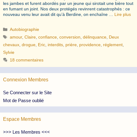
les jambes et furent abordés par un jeune qui sirotait une bière tout
en fumant un joint. Nos deux protégés revinrent catastrophés : ce
nouveau venu leur avait dit qu’à Berdine, on enchaîne …
Lire plus
Catégories
Autobiographie
Étiquettes
amour
,
Claire
,
confiance
,
conversion
,
délinquance
,
Deux
chevaux
,
drogue
,
Eric
,
interdits
,
prière
,
providence
,
réglement
,
Sylvie
18 commentaires
Connexion Membres
Se Connecter sur le Site
Mot de Passe oublié
Espace Membres
>>> Les Membres <<<