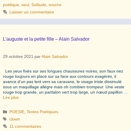
poétique
,
seul
,
Solitude
,
sourire
Laisser un commentaire
L’auguste et la petite fille – Alain Salvador
29 octobre 2021
par
Alain Salvador
Les yeux fixés sur ses longues chaussures noires, son faux nez
rouge toujours en place sur sa face aux contours exagérés, il
avance d’un pas lent vers sa caravane, le visage triste dissimulé
sous un maquillage allègre mais oh combien trompeur. Une veste
rouge trop grande, un pantalon vert trop large, un nœud papillon …
Lire plus
Catégories
POESIE
,
Textes Poétiques
Étiquettes
clown
11 commentaires