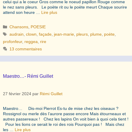
celui qui a le coeur Gros comme le noeud papillon Rouge comme
le nez sans pleurs. Le poète rit ou le poète meurt Chaque sourire
attend son heure …
Lire plus
Catégories
Chansons
,
POESIE
Étiquettes
audrain
,
clown
,
façade
,
jean-marie
,
pleurs
,
plume
,
poète
,
profonfeur
,
reggea
,
rire
13 commentaires
Maestro…- Rémi Guillet
27 février 2024
par
Rémi Guillet
Maestro… Dis-moi Pierrot Es-tu de mise chez les oiseaux ?
Rossignol ou merle dès l’aurore passe encore Mais étourneaux et
autres passereaux ! Chez les lapins On voit bien à quoi cela tient !
Pour les lions ce serait le roi des rois Pourquoi pas ! Mais chez
les …
Lire plus