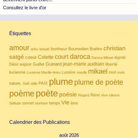
Consultez le livre d’or
Étiquettes
amour
christian
bonheur
Boumedien
Brahim
anku
beauté
daroca
court
satgé
coeur
Colette
dignité
Daroca Mikael
Guinard
jean-marie audrain
espoir
Guillet
liberté
Désir
mikael
lucienne
Lumière
mort
Lucienne Maville-Anku
maville
mots
plume
plume de poète
nuit
PAIX
nature.
odile
poète
poème
poésie
Rémi
Regard
rêve
silence
Vie
temps
sonnet
âme
Solitude
stonham
Calendrier des Publications
août 2026