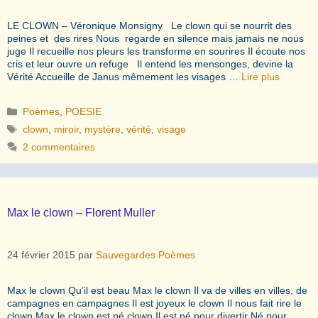
LE CLOWN – Véronique Monsigny Le clown qui se nourrit des
peines et des rires Nous regarde en silence mais jamais ne nous
juge Il recueille nos pleurs les transforme en sourires Il écoute nos
cris et leur ouvre un refuge Il entend les mensonges, devine la
Vérité Accueille de Janus mêmement les visages …
Lire plus
Catégories
Poèmes
,
POESIE
Étiquettes
clown
,
miroir
,
mystère
,
vérité
,
visage
2 commentaires
Max le clown – Florent Muller
24 février 2015
par
Sauvegardes Poèmes
Max le clown Qu’il est beau Max le clown Il va de villes en villes, de
campagnes en campagnes Il est joyeux le clown Il nous fait rire le
clown Max le clown est né clown Il est né pour divertir Né pour