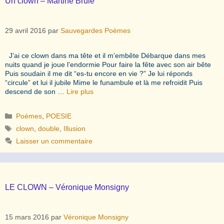
Un clown – Martine Brûlé
29 avril 2016
par
Sauvegardes Poèmes
J’ai ce clown dans ma tête et il m’embête Débarque dans mes
nuits quand je joue l’endormie Pour faire la fête avec son air bête
Puis soudain il me dit “es-tu encore en vie ?” Je lui réponds
“circule” et lui il jubile Mime le funambule et là me refroidit Puis
descend de son …
Lire plus
Catégories
Poèmes
,
POESIE
Étiquettes
clown
,
double
,
Illusion
Laisser un commentaire
LE CLOWN – Véronique Monsigny
15 mars 2016
par
Véronique Monsigny