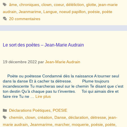
Étiquettes
âme
,
chroniques
,
clown
,
coeur
,
déléliction
,
glotte
,
jean-marie
audrain
,
Jeanmarime
,
Langue
,
noeud papillon
,
poésie
,
poète
20 commentaires
Le sort des poètes – Jean-Marie Audrain
19 décembre 2022
par
Jean-Marie Audrain
Poète ou poétesse Condamné dès la naissance A tourner seul
dans la danse Et à cacher ta détresse. Plume toujours
incandescente Tu marcheras seul sur le chemin Te disant que c’est
ton destin Qu’à chaque pas tu t’inventes. Toi qui aimais dire et
faire rire Tu ne …
Lire plus
Catégories
Déclarations Poétiques
,
POESIE
Étiquettes
chemiin
,
clown
,
création
,
Danse
,
déclaration
,
détresse
,
jean-
marie audrain
,
Jeanmarime
,
marcher
,
moquerie
,
poésie
,
poète
,