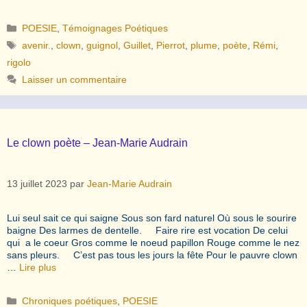
Catégories
POESIE
,
Témoignages Poétiques
Étiquettes
avenir.
,
clown
,
guignol
,
Guillet
,
Pierrot
,
plume
,
poète
,
Rémi
,
rigolo
Laisser un commentaire
Le clown poète – Jean-Marie Audrain
13 juillet 2023
par
Jean-Marie Audrain
Lui seul sait ce qui saigne Sous son fard naturel Où sous le sourire
baigne Des larmes de dentelle. Faire rire est vocation De celui
qui a le coeur Gros comme le noeud papillon Rouge comme le nez
sans pleurs. C’est pas tous les jours la fête Pour le pauvre clown
…
Lire plus
Catégories
Chroniques poétiques
,
POESIE