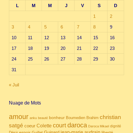
L
M
M
J
V
S
D
1
2
3
4
5
6
7
8
9
10
11
12
13
14
15
16
17
18
19
20
21
22
23
24
25
26
27
28
29
30
31
« Juil
Nuage de Mots
amour
christian
bonheur
Boumedien
Brahim
anku
beauté
daroca
court
satgé
coeur
Colette
dignité
Daroca Mikael
Guinard
jean-marie audrain
espoir
Guillet
liberté
Désir