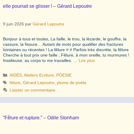
elle pourrait se glisser ! – Gérard Lepoutre
9 juin 2026
par
Gérard Lepoutre
Bonjour à tous et toutes, La faille, le trou, la lézarde, le gouffre, la
cassure, la fissure… Autant de mots pour qualifier des fractures
lointaines ou récentes ! La fêlure ¤ ¤ Parfois très discrète, la fêlure
Cherche à tout prix une faille ; Fêlure, à mon oreille, tu murmures !
Insidieuse, au corps tu me travailles. …
Lire plus
Catégories
AIDES
,
Ateliers Ecriture
,
POESIE
Étiquettes
félure
,
Gérard Lepoutre
,
plume de poète
Laisser un commentaire
“Fêlure et rupture.” – Odile Stonham