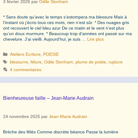
3 février 2026
par
Odile Stonham
* Sans doute qu’avec le temps s’estompera ma blessure Mais à
l’instant où j’écris tous ces mots, rien n’est sûr. * Des nuages gris
ont recouvert le ciel bleu azur De ce matin et le vent n’est plus
qu’un doux murmure. * Beaucoup trop d’années ont passé sur ma
chevelure. J’ai vieilli. Aujourd’hui, je suis …
Lire plus
Catégories
Ateliers Ecriture
,
POESIE
Étiquettes
blessurre
,
félure
,
Odile Stonham
,
plume de poète
,
rupture
4 commentaires
Bienheureuse faille – Jean-Marie Audrain
24 novembre 2025
par
Jean-Marie Audrain
Brèche des fêlés Comme discrète béance Passe la lumière