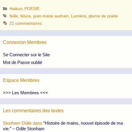
Catégories
Haikus
,
POESIE
Étiquettes
faille
,
félure
,
jean-marie audrain
,
Lumière
,
plume de poète
21 commentaires
Connexion Membres
Se Connecter sur le Site
Mot de Passe oublié
Espace Membres
>>> Les Membres <<<
Les commentaires des textes
Stonham Odile
dans
“Histoire de mains, nouvel épisode de ma
vie.” – Odile Stonham