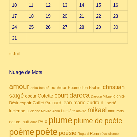
10
11
12
13
14
15
16
17
18
19
20
21
22
23
24
25
26
27
28
29
30
31
« Juil
Nuage de Mots
amour
christian
bonheur
Boumedien
Brahim
anku
beauté
daroca
court
satgé
coeur
Colette
dignité
Daroca Mikael
Guinard
jean-marie audrain
espoir
Guillet
liberté
Désir
mikael
lucienne
Lumière
mort
Lucienne Maville-Anku
maville
mots
plume
plume de poète
nuit
PAIX
nature.
odile
poète
poème
poésie
Rémi
Regard
rêve
silence