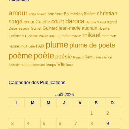
amour
christian
bonheur
Boumedien
Brahim
anku
beauté
daroca
court
satgé
coeur
Colette
dignité
Daroca Mikael
Guinard
jean-marie audrain
espoir
Guillet
liberté
Désir
mikael
lucienne
Lumière
mort
Lucienne Maville-Anku
maville
mots
plume
plume de poète
nuit
PAIX
nature.
odile
poète
poème
poésie
Rémi
Regard
rêve
silence
Vie
temps
sonnet
âme
Solitude
stonham
Calendrier des Publications
août 2026
L
M
M
J
V
S
D
1
2
3
4
5
6
7
8
9