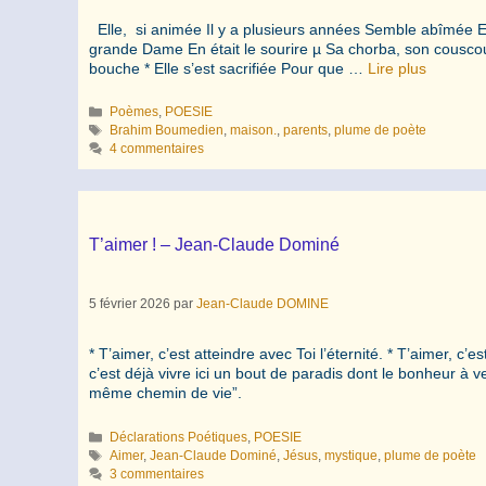
Elle, si animée Il y a plusieurs années Semble abîmée Et
grande Dame En était le sourire µ Sa chorba, son couscou
bouche * Elle s’est sacrifiée Pour que …
Lire plus
Catégories
Poèmes
,
POESIE
Étiquettes
Brahim Boumedien
,
maison.
,
parents
,
plume de poète
4 commentaires
T’aimer ! – Jean-Claude Dominé
5 février 2026
par
Jean-Claude DOMINE
* T’aimer, c’est atteindre avec Toi l’éternité. * T’aimer, c’e
c’est déjà vivre ici un bout de paradis dont le bonheur à veni
même chemin de vie”.
Catégories
Déclarations Poétiques
,
POESIE
Étiquettes
Aimer
,
Jean-Claude Dominé
,
Jésus
,
mystique
,
plume de poète
3 commentaires