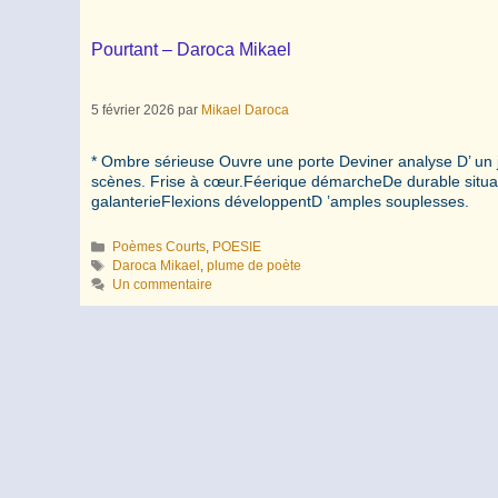
Pourtant – Daroca Mikael
5 février 2026
par
Mikael Daroca
* Ombre sérieuse Ouvre une porte Deviner analyse D’ un jeu
scènes. Frise à cœur.Féerique démarcheDe durable situa
galanterieFlexions développentD ’amples souplesses.
Catégories
Poèmes Courts
,
POESIE
Étiquettes
Daroca Mikael
,
plume de poète
Un commentaire