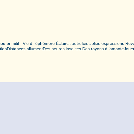
 primitif . Vie d ’ éphémère Éclaircit autrefois Jolies expressions Rêv
tionDistances allumentDes heures insolites.Des rayons d ’amanteJoue