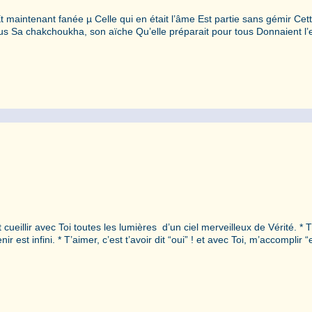
 maintenant fanée µ Celle qui en était l’âme Est partie sans gémir Cet
s Sa chakchoukha, son aïche Qu’elle préparait pour tous Donnaient l’
st cueillir avec Toi toutes les lumières d’un ciel merveilleux de Vérité. * 
r est infini. * T’aimer, c’est t’avoir dit “oui” ! et avec Toi, m’accomplir 