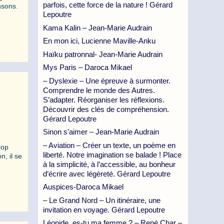
parfois, cette force de la nature ! Gérard
nsons.
Lepoutre
Kama Kalin – Jean-Marie Audrain
En mon ici, Lucienne Maville-Anku
Haïku patronnal- Jean-Marie Audrain
Mys Paris – Daroca Mikael
– Dyslexie – Une épreuve à surmonter.
Comprendre le monde des Autres.
S’adapter. Réorganiser les réflexions.
Découvrir des clés de compréhension.
Gérard Lepoutre
Sinon s’aimer – Jean-Marie Audrain
– Aviation – Créer un texte, un poème en
rop
liberté. Notre imagination se balade ! Place
, il se
à la simplicité, à l’accessible, au bonheur
d’écrire avec légèreté. Gérard Lepoutre
Auspices-Daroca Mikael
– Le Grand Nord – Un itinéraire, une
invitation en voyage. Gérard Lepoutre
Léonide, es-tu ma femme ? – René Char –