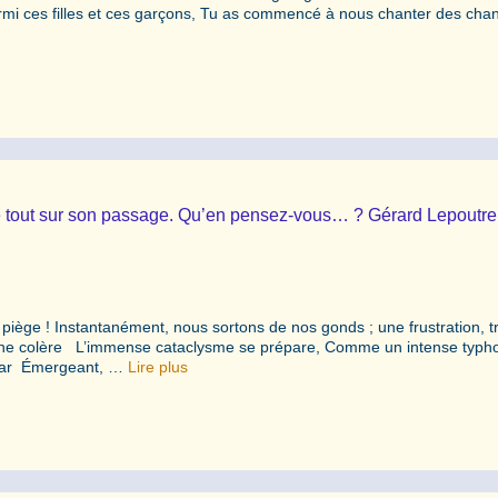
 parmi ces filles et ces garçons, Tu as commencé à nous chanter des cha
laie tout sur son passage. Qu’en pensez-vous… ? Gérard Lepoutre
piège ! Instantanément, nous sortons de nos gonds ; une frustration, t
Une colère L’immense cataclysme se prépare, Comme un intense typhon
atar Émergeant, …
Lire plus