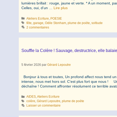
lumières brillait : rouge, jaune et verte. * A un moment,
Celles, oui, d’un …
Lire plus
Catégories
Ateliers Ecriture
,
POESIE
Étiquettes
fête
,
garage
,
Odile Stonham
,
plume de poète
,
soltiude
2 commentaires
Souffle la Colère ! Sauvage, destructrice, elle ba
5 février 2026
par
Gérard Lepoutre
Bonjour à tous et toutes, Un profond affect nous tend un 
intense, nous met hors sol. C’est plus fort que nous ! 
déchaîne ! Comment affronter résolument ce terrible av
Catégories
AIDES
,
Ateliers Ecriture
Étiquettes
colère
,
Gérard Lepoutre
,
plume de poète
Laisser un commentaire