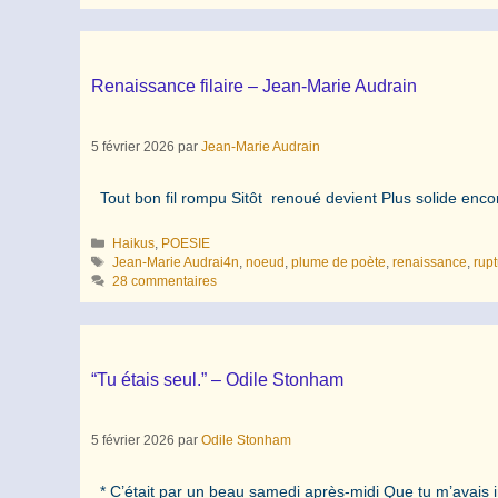
Renaissance filaire – Jean-Marie Audrain
5 février 2026
par
Jean-Marie Audrain
Tout bon fil rompu Sitôt renoué devient Plus solide enc
Catégories
Haikus
,
POESIE
Étiquettes
Jean-Marie Audrai4n
,
noeud
,
plume de poète
,
renaissance
,
rup
28 commentaires
“Tu étais seul.” – Odile Stonham
5 février 2026
par
Odile Stonham
* C’était par un beau samedi après-midi Que tu m’avais inv