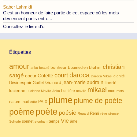
Saber Lahmidi
C’est un honneur de faire partie de cet espace où les mots
deviennent ponts entre...
Consultez le livre d’or
Étiquettes
amour
christian
bonheur
Boumedien
Brahim
anku
beauté
daroca
court
satgé
coeur
Colette
dignité
Daroca Mikael
Guinard
jean-marie audrain
espoir
Guillet
liberté
Désir
mikael
lucienne
Lumière
mort
Lucienne Maville-Anku
maville
mots
plume
plume de poète
nuit
PAIX
nature.
odile
poète
poème
poésie
Rémi
Regard
rêve
silence
Vie
temps
sonnet
âme
Solitude
stonham