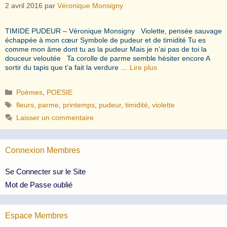
2 avril 2016
par
Véronique Monsigny
TIMIDE PUDEUR – Véronique Monsigny Violette, pensée sauvage
échappée à mon cœur Symbole de pudeur et de timidité Tu es
comme mon âme dont tu as la pudeur Mais je n’ai pas de toi la
douceur veloutée Ta corolle de parme semble hésiter encore A
sortir du tapis que t’a fait la verdure …
Lire plus
Catégories
Poèmes
,
POESIE
Étiquettes
fleurs
,
parme
,
printemps
,
pudeur
,
timidité
,
violette
Laisser un commentaire
Connexion Membres
Se Connecter sur le Site
Mot de Passe oublié
Espace Membres