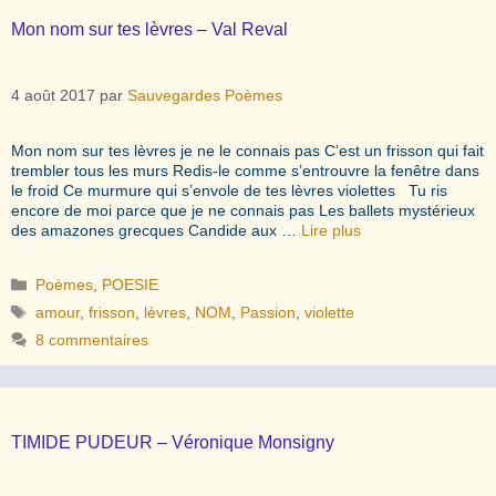
Mon nom sur tes lèvres – Val Reval
4 août 2017
par
Sauvegardes Poèmes
Mon nom sur tes lèvres je ne le connais pas C’est un frisson qui fait
trembler tous les murs Redis-le comme s’entrouvre la fenêtre dans
le froid Ce murmure qui s’envole de tes lèvres violettes Tu ris
encore de moi parce que je ne connais pas Les ballets mystérieux
des amazones grecques Candide aux …
Lire plus
Catégories
Poèmes
,
POESIE
Étiquettes
amour
,
frisson
,
lèvres
,
NOM
,
Passion
,
violette
8 commentaires
TIMIDE PUDEUR – Véronique Monsigny