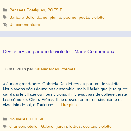
Catégories
Pensées Poétiques
,
POESIE
Étiquettes
Barbara Belle
,
dame
,
plume
,
poème
,
poète
,
violette
Un commentaire
Des lettres au parfum de violette – Marie Combernoux
16 mai 2018
par
Sauvegardes Poèmes
« à mon grand-père Gabriel» Des lettres au parfum de violette
Nous avons vécu douze ans ensemble, mais il fallait que je te quitte
car dans le village où nous vivions, il n’y avait pas de collège , juste
la sixième les Chers Frères. Et je devais rentrer en cinquième et
vivre loin de toi, à Toulouse, …
Lire plus
Catégories
Nouvelles
,
POESIE
Étiquettes
chanson
,
étoile.
,
Gabriel
,
jardin
,
lettres
,
occitan
,
violette