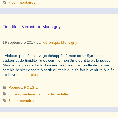
7 commentaires
Timidité – Véronique Monsigny
19 septembre 2017
par
Véronique Monsigny
Violette, pensée sauvage échappée à mon cœur Symbole de
pudeur et de timidité Tu es comme mon âme dont tu as la pudeur
Mais je n’ai pas de toi la douceur veloutée Ta corolle de parme
semble hésiter encore A sortir du tapis que t’a fait la verdure A la fin
de l’hiver …
Lire plus
Catégories
Poèmes
,
POESIE
Étiquettes
pudeur
,
sentiments
,
timidité
,
violette
3 commentaires