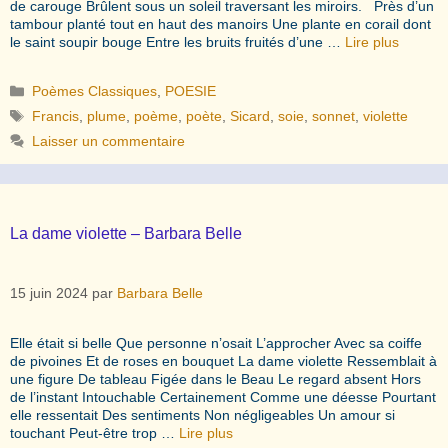
de carouge Brûlent sous un soleil traversant les miroirs. Près d’un
tambour planté tout en haut des manoirs Une plante en corail dont
le saint soupir bouge Entre les bruits fruités d’une …
Lire plus
Catégories
Poèmes Classiques
,
POESIE
Étiquettes
Francis
,
plume
,
poème
,
poète
,
Sicard
,
soie
,
sonnet
,
violette
Laisser un commentaire
La dame violette – Barbara Belle
15 juin 2024
par
Barbara Belle
Elle était si belle Que personne n’osait L’approcher Avec sa coiffe
de pivoines Et de roses en bouquet La dame violette Ressemblait à
une figure De tableau Figée dans le Beau Le regard absent Hors
de l’instant Intouchable Certainement Comme une déesse Pourtant
elle ressentait Des sentiments Non négligeables Un amour si
touchant Peut-être trop …
Lire plus